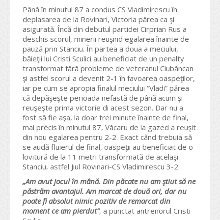
Până în minutul 87 a condus CS Vladimirescu în
deplasarea de la Rovinari, Victoria părea ca şi
asigurată. Încă din debutul partidei Cirprian Rus a
deschis scorul, minerii reuşind egalarea înainte de
pauză prin Stanciu. În partea a doua a meciului,
băieţii lui Cristi Sculici au beneficiat de un penalty
transformat fără probleme de veteranul Ciubăncan
şi astfel scorul a devenit 2-1 în favoarea oaspeţilor,
iar pe cum se apropia finalul meciului “Vladi” părea
că depăşeşte perioada nefastă de până acum şi
reuşeşte prima victorie di acest sezon. Dar nu a
fost să fie aşa, la doar trei minute înainte de final,
mai précis în minutul 87, Văcaru de la gazed a reuşit
din nou egalarea pentru 2-2. Exact când trebuia să
se audă fluierul de final, oaspeţii au beneficiat de o
lovitură de la 11 metri transformată de acelaşi
Stanciu, astfel Jiul Rovinari-CS Vladimirescu 3-2.
„Am avut jocul în mână. Din păcate nu am ştiut să ne
păstrăm avantajul. Am marcat de două ori, dar nu
poate fi absolut nimic pozitiv de remarcat din
moment ce am pierdut”
, a punctat antrenorul Cristi