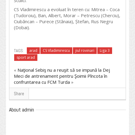
Sculici.
CS Vladimirescu a evoluat în teren cu: Mitrea – Coca
(Tudoroiu), Ban, Albert, Morar – Petrescu (Cherciu),
Ciubăncan – Purece (Stănaia), Ștefan, Rus Negru
(Dobai).
TAGS:
arad
CS Vladimirescu
jiul rovinari
Liga 3
sport arad
«
Naţional Sebiş nu a reuşit să se impună la Dej
Meci de antrenament pentru Şoimii Pîncota în
confruntarea cu FCM Turda
»
Share
About admin