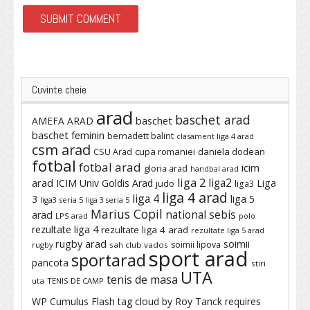
Cuvinte cheie
arad
baschet arad
baschet
AMEFA ARAD
baschet feminin
bernadett balint
clasament liga 4 arad
csm arad
cupa romaniei
daniela dodean
CSU Arad
fotbal
fotbal arad
icim
gloria arad
handbal arad
liga 2
liga2
arad
ICIM Univ Goldis Arad
Liga
judo
liga3
liga 4 arad
liga 4
3
liga 5
liga3 seria 5
liga 3 seria 5
Marius Copil
national sebis
arad
LPS arad
polo
rezultate liga 4
rezultate liga 4 arad
rezultate liga 5 arad
rugby arad
soimii
soimii lipova
rugby
sah club vados
sport arad
sportarad
pancota
stiri
UTA
tenis de masa
uta
TENIS DE CAMP
WP Cumulus Flash tag cloud by
Roy Tanck
requires