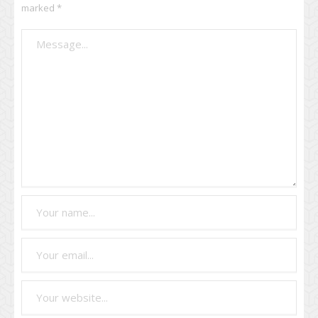
marked
*