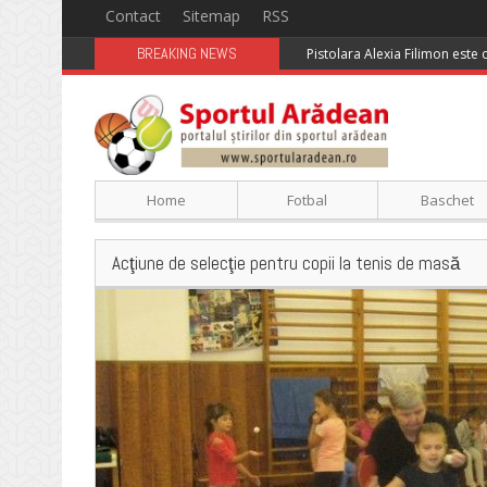
Contact
Sitemap
RSS
BREAKING NEWS
Pistolara Alexia Filimon este
Home
Fotbal
Baschet
Acţiune de selecţie pentru copii la tenis de masă