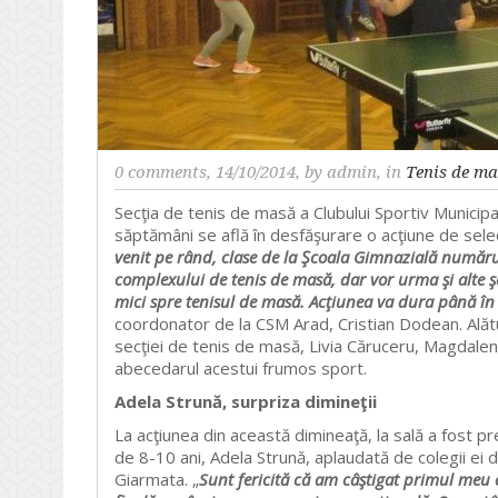
0 comments
, 14/10/2014, by
admin
, in
Tenis de m
Secţia de tenis de masă a Clubului Sportiv Municipa
săptămâni se află în desfăşurare o acţiune de selecţ
venit pe rând, clase de la Şcoala Gimnazială număru
complexului de tenis de masă, dar vor urma şi alte şc
mici spre tenisul de masă. Acţiunea va dura până în
coordonator de la CSM Arad, Cristian Dodean. Alături 
secţiei de tenis de masă, Livia Căruceru, Magdalena
abecedarul acestui frumos sport.
Adela Strună, surpriza dimineţii
La acţiunea din această dimineaţă, la sală a fost p
de 8-10 ani, Adela Strună, aplaudată de colegii ei 
Giarmata. „
Sunt fericită că am câştigat primul meu c