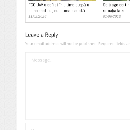
FCC UAV a defilat în ultima etapă a
Se trage cortin
campionatului, cu ultima clasată
situaţia la zi
11/02/2026
01/06/2018
Leave a Reply
Your email address will not be published.
Required fields 