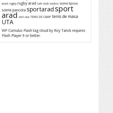
rugby arad
soimii lipova
arad
rugby
sah club vados
sport
sportarad
soimii pancota
arad
tenis de masa
stiri uta
TENIS DE CAMP
UTA
WP Cumulus Flash tag cloud by
Roy Tanck
requires
Flash Player
9 or better.