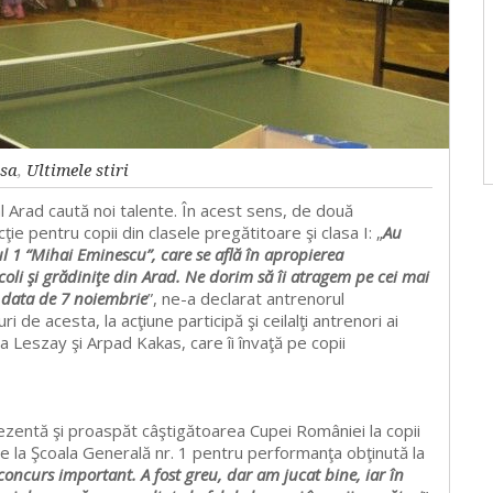
asa
,
Ultimele stiri
l Arad caută noi talente. În acest sens, de două
ie pentru copii din clasele pregătitoare şi clasa I: „
Au
l 1 “Mihai Eminescu”, care se află în apropierea
oli şi grădiniţe din Arad. Ne dorim să îi atragem pe cei mai
 data de 7 noiembrie
”, ne-a declarat antrenorul
de acesta, la acţiune participă şi ceilalţi antrenori ai
 Leszay şi Arpad Kakas, care îi învaţă pe copii
rezentă şi proaspăt câştigătoarea Cupei României la copii
de la Şcoala Generală nr. 1 pentru performanţa obţinută la
oncurs important. A fost greu, dar am jucat bine, iar în