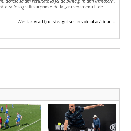
i doresc să am rezultate la fel de bune şi în anii următori
”,
câteva fotografii surprinse de la „antrenamentul” de
Westar Arad ţine steagul sus în voleiul arădean
»