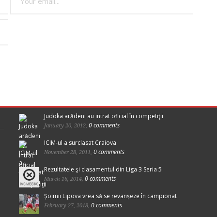
Judoka arădeni au intrat oficial în competiţii
0 comments
January 20, 2012,
ICIM-ul a surclasat Craiova
0 comments
November 28, 2011,
Rezultatele şi clasamentul din Liga 3 Seria 5
0 comments
March 16, 2014,
Șoimii Lipova vrea să se revanșeze în campionat
0 comments
February 27, 2018,