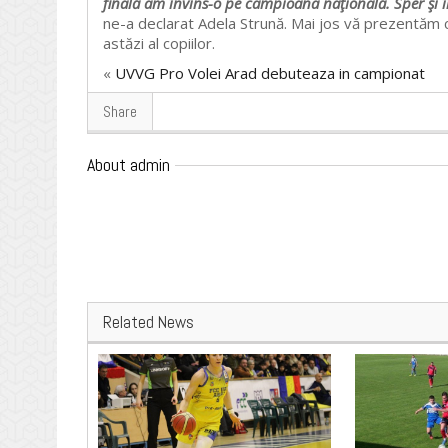
finală am învins-o pe campioana naţională. Sper şi îm
ne-a declarat Adela Strună. Mai jos vă prezentăm 
astăzi al copiilor.
«
UVVG Pro Volei Arad debuteaza in campionat
Share
About admin
Related News