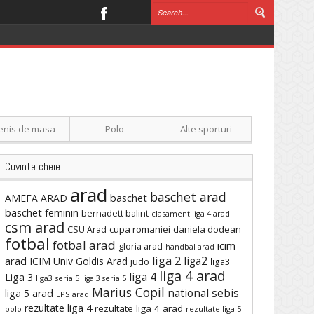
enis de masa
Polo
Alte sporturi
Cuvinte cheie
arad
baschet arad
baschet
AMEFA ARAD
baschet feminin
bernadett balint
clasament liga 4 arad
csm arad
cupa romaniei
daniela dodean
CSU Arad
fotbal
fotbal arad
icim
gloria arad
handbal arad
liga 2
liga2
arad
ICIM Univ Goldis Arad
judo
liga3
liga 4 arad
liga 4
Liga 3
liga3 seria 5
liga 3 seria 5
Marius Copil
national sebis
liga 5 arad
LPS arad
rezultate liga 4
rezultate liga 4 arad
polo
rezultate liga 5