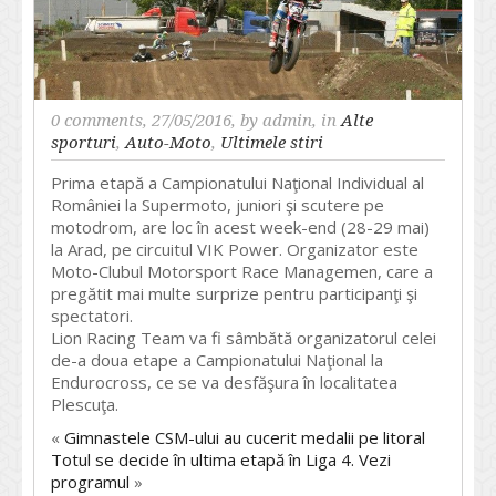
0 comments
, 27/05/2016, by
admin
, in
Alte
sporturi
,
Auto-Moto
,
Ultimele stiri
Prima etapă a Campionatului Naţional Individual al
României la Supermoto, juniori şi scutere pe
motodrom, are loc în acest week-end (28-29 mai)
la Arad, pe circuitul VIK Power. Organizator este
Moto-Clubul Motorsport Race Managemen, care a
pregătit mai multe surprize pentru participanţi şi
spectatori.
Lion Racing Team va fi sâmbătă organizatorul celei
de-a doua etape a Campionatului Naţional la
Endurocross, ce se va desfăşura în localitatea
Plescuţa.
«
Gimnastele CSM-ului au cucerit medalii pe litoral
Totul se decide în ultima etapă în Liga 4. Vezi
programul
»