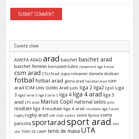
Cuvinte cheie
arad
baschet arad
baschet
AMEFA ARAD
baschet feminin
bernadett balint
clasament liga 4 arad
csm arad
cupa romaniei
daniela dodean
CSU Arad
fotbal
fotbal arad
icim
gloria arad
handbal arad
liga 2
liga2
arad
ICIM Univ Goldis Arad
Liga
judo
liga3
liga 4 arad
liga 4
3
liga 5
liga3 seria 5
liga 3 seria 5
Marius Copil
national sebis
arad
LPS arad
polo
rezultate liga 4
rezultate liga 4 arad
rezultate liga 5 arad
rugby arad
soimii
soimii lipova
rugby
sah club vados
sport arad
sportarad
pancota
stiri
UTA
tenis de masa
uta
TENIS DE CAMP