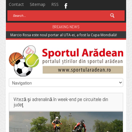
Contact
Sitemap
RSS
BREAKING NEWS
Marcio Rosa este noul portar al UTA-ei, a fost la Cupa Mondială!
Viteză şi adrenalină în week-end pe circuitele din
judeţ