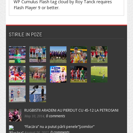
WP Cumulus Flash tag cloud by
Roy Tanck
requires
Flash Player
9 or better.
STIRILE IN POZE
RUGBISTII ARADENI AU PIERDUT CU 45-12 LA PETROSANI
0 comments
May 10, 2014,
“Flacăra” nu a putut pârli penele”Şoimilor”
0 comments
August 16, 2012,