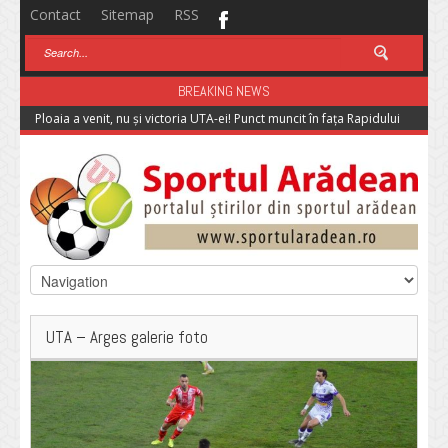
Contact
Sitemap
RSS
BREAKING NEWS
Ploaia a venit, nu și victoria UTA-ei! Punct muncit în fața Rapidului
UTA – Arges galerie foto