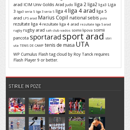
liga 2
liga2
arad
ICIM Univ Goldis Arad
Liga
judo
liga3
liga 4 arad
liga 4
3
liga 5
liga3 seria 5
liga 3 seria 5
Marius Copil
national sebis
arad
LPS arad
polo
rezultate liga 4
rezultate liga 4 arad
rezultate liga 5 arad
rugby arad
soimii
soimii lipova
rugby
sah club vados
sport arad
sportarad
pancota
stiri
UTA
tenis de masa
uta
TENIS DE CAMP
WP Cumulus Flash tag cloud by
Roy Tanck
requires
Flash Player
9 or better.
STIRILE IN POZE