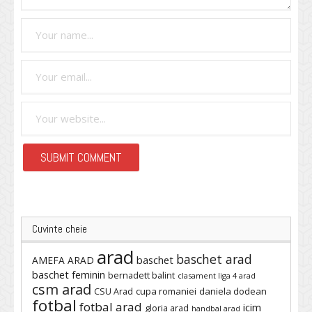
Cuvinte cheie
arad
baschet arad
baschet
AMEFA ARAD
baschet feminin
bernadett balint
clasament liga 4 arad
csm arad
cupa romaniei
daniela dodean
CSU Arad
fotbal
fotbal arad
icim
gloria arad
handbal arad