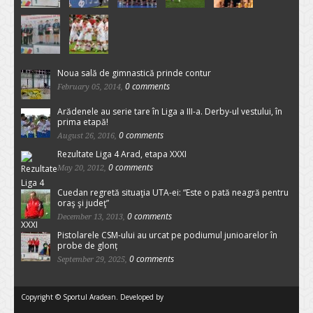
Noua sală de gimnastică prinde contur
0 comments
February 05, 2014,
Arădenele au serie tare în Liga a III-a. Derby-ul vestului, în
prima etapă!
0 comments
August 26, 2016,
Rezultate Liga 4 Arad, etapa XXXI
0 comments
May 20, 2012,
Cuedan regretă situaţia UTA-ei: “Este o pată neagră pentru
oraş şi judeţ”
0 comments
December 13, 2013,
Pistolarele CSM-ului au urcat pe podiumul junioarelor în
probe de glonț
0 comments
September 29, 2025,
Copyright © Sportul Aradean. Developed by