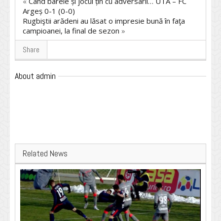
«
Când barele și jocul țin cu adversarii… UTA – FC
Argeș 0-1 (0-0)
Rugbiştii arădeni au lăsat o impresie bună în faţa
campioanei, la final de sezon
»
Share
About admin
Related News