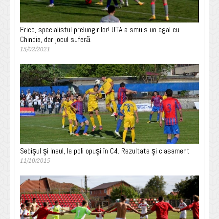
Erico, specialistul prelungirilor! UTA a smuls un egal cu
Chindia, dar jocul suferă
15/02/2021
Sebişul şi Ineul, la poli opuşi în C4. Rezultate şi clasament
11/10/2015