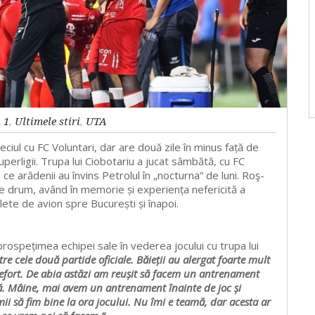
 1
,
Ultimele stiri
,
UTA
iul cu FC Voluntari, dar are două zile în minus față de
uperligii. Trupa lui Ciobotariu a jucat sâmbătă, cu FC
ce arădenii au învins Petrolul în „nocturna” de luni. Roş-
pe drum, având în memorie și experiența nefericită a
ilete de avion spre București și înapoi.
prospețimea echipei sale în vederea jocului cu trupa lui
re cele două partide oficiale. Băieții au alergat foarte mult
t efort. De abia astăzi am reușit să facem un antrenament
tă. Mâine, mai avem un antrenament înainte de joc și
i să fim bine la ora jocului. Nu îmi e teamă, dar acesta ar