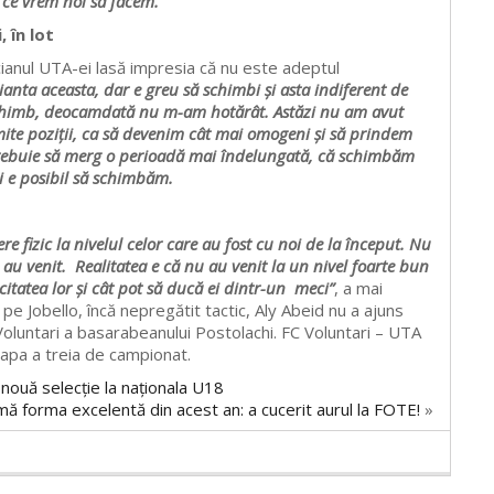
a ce vrem noi să facem.”
 în lot
cianul UTA-ei lasă impresia că nu este adeptul
rianta aceasta, dar e greu să schimbi și asta indiferent de
 și schimb, deocamdată nu m-am hotărât. Astăzi nu am avut
ite poziții, ca să devenim cât mai omogeni și să prindem
 Trebuie să merg o perioadă mai îndelungată, că schimbăm
 și e posibil să schimbăm.
 fizic la nivelul celor care au fost cu noi de la început. Nu
au venit. Realitatea e că nu au venit la un nivel foarte bun
acitatea lor și cât pot să ducă ei dintr-un meci”
, a mai
e Jobello, încă nepregătit tactic, Aly Abeid nu a ajuns
-Voluntari a basarabeanului Postolachi. FC Voluntari – UTA
apa a treia de campionat.
o nouă selecție la naționala U18
ă forma excelentă din acest an: a cucerit aurul la FOTE!
»