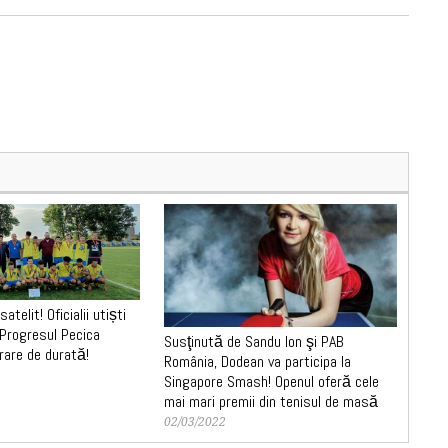
atelit! Oficialii utiști
 Progresul Pecica
Susţinută de Sandu Ion şi PAB
rare de durată!
România, Dodean va participa la
Singapore Smash! Openul oferă cele
mai mari premii din tenisul de masă
02/03/2022