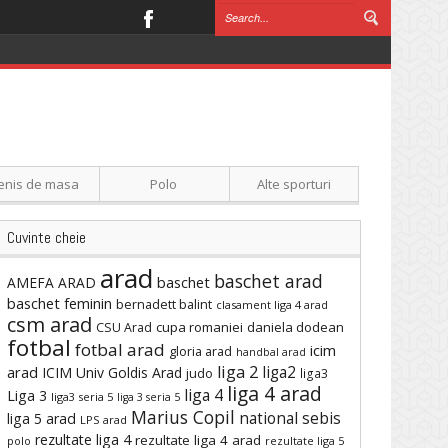
enis de masa
Polo
Alte sporturi
Cuvinte cheie
arad
baschet arad
baschet
AMEFA ARAD
baschet feminin
bernadett balint
clasament liga 4 arad
csm arad
cupa romaniei
daniela dodean
CSU Arad
fotbal
fotbal arad
icim
gloria arad
handbal arad
liga 2
liga2
arad
ICIM Univ Goldis Arad
judo
liga3
liga 4 arad
liga 4
Liga 3
liga3 seria 5
liga 3 seria 5
Marius Copil
national sebis
liga 5 arad
LPS arad
rezultate liga 4
rezultate liga 4 arad
polo
rezultate liga 5