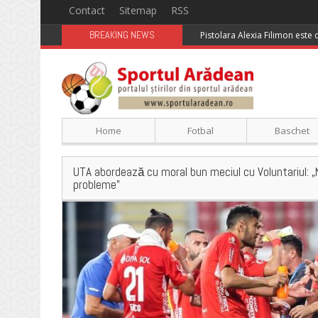
Contact
Sitemap
RSS
BREAKING NEWS
Pistolara Alexia Filimon este
Home
Fotbal
Baschet
UTA abordează cu moral bun meciul cu Voluntariul: 
probleme”