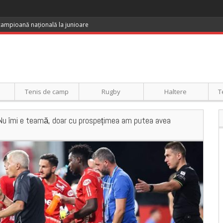
 campioană națională la junioare
Tenis de camp
Rugby
Haltere
T
„Nu îmi e teamă, doar cu prospețimea am putea avea