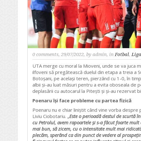
0 comments
, 29/07/2022, by
admin
, in
Fotbal
,
Liga
UTA merge cu moral la Mioveni, unde se va juca mec
ilfoveni să pregătească duelul din etapa a treia a S
Botoșani, pe același teren, pierzând cu 1-0, în timp 
albii și-au luat măsuri pentru a evita oboseala de 
deplasării cu autocarul la Pitești și și-au rezervat b
Poenaru își face probleme cu partea fizică
Poenaru nu e chiar liniștit când vine vorba despre 
Liviu Ciobotariu. „
Este o perioadă destul de scurtă înt
cu Petrolul, avem rapoartele și s-a făcut foarte mul
mai bun, să zicem, cu o intensitate mult mai ridica
plecăm, sperând ca din punct de vedere al prospețimi