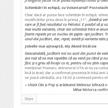
fi singurul factor ce ar putea influența ritmul și cee
Schimbări în echipă, cu Voluntariul? Postolachi,
Chiar dacă ar putea face schimbări în echipă, tehni
modificărilor prea dese în primul „11”: „
Există și va
care ar fi fost rezultatul cu Petrolul. E posibil să
mai multe variante, chiar am schimbat între ei anum
foarte repede pe un nucleu de șapte- opt jucători.
unul-doi jucători, dar, repet, există și varianta asta
Jobello mai așteaptă, Aly Abeid întârzie
Deocamdată, jucătorii noi nu sunt din punct de vedere
are rost să ne mai repetăm că au venit pe rând și nu 
fizic și e greu să începi cu ei, pentru că nu știm cap
menționat Poenaru. Antrenorul UTA-ei nu va conta p
încă la Arad, dar a confirmat prezența în lotul anti
se joacă sâmbătă, ora 18:30 și contează pentru et
«
Utiștii Cibi și Pop și arădeanul Melniciuc bifează 
Mihai Motorca confirm
Share