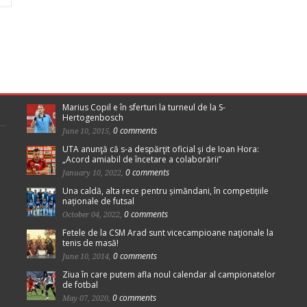
Marius Copil e în sferturi la turneul de la S-
Hertogenbosch
0 comments
June 10, 2015,
UTA anunţă că s-a despărţit oficial şi de Ioan Hora:
„Acord amiabil de încetare a colaborării”
0 comments
January 10, 2022,
Una caldă, alta rece pentru șimăndani, în competițiile
naționale de futsal
0 comments
October 04, 2022,
Fetele de la CSM Arad sunt vicecampioane naţionale la
tenis de masă!
0 comments
June 10, 2014,
Ziua în care putem afla noul calendar al campionatelor
de fotbal
0 comments
May 07, 2020,