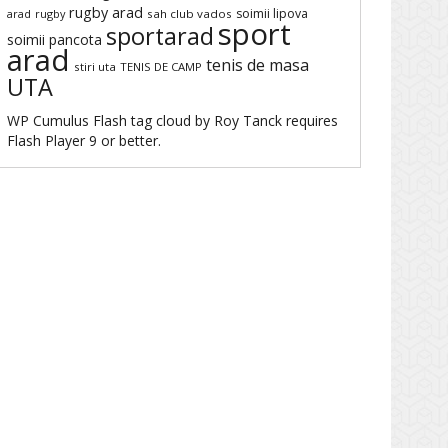
rugby arad
soimii lipova
arad
rugby
sah club vados
sport
sportarad
soimii pancota
arad
tenis de masa
stiri uta
TENIS DE CAMP
UTA
WP Cumulus Flash tag cloud by
Roy Tanck
requires
Flash Player
9 or better.