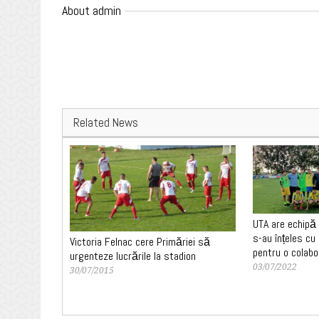
About admin
Related News
UTA are echipă s
s-au înțeles cu
Victoria Felnac cere Primăriei să
pentru o colabo
urgenteze lucrările la stadion
03/07/2022
30/07/2015