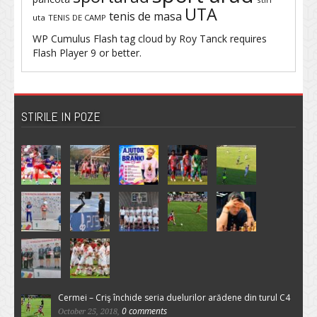
UTA
tenis de masa
uta
TENIS DE CAMP
WP Cumulus Flash tag cloud by
Roy Tanck
requires
Flash Player
9 or better.
STIRILE IN POZE
Cermei – Criş închide seria duelurilor arădene din turul C4
0 comments
October 25, 2018,