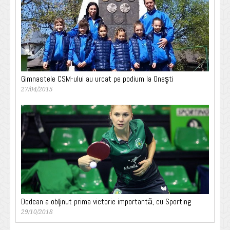
Gimnastele CSM-ului au urcat pe podium la Oneşti
27/04/2015
Dodean a obţinut prima victorie importantă, cu Sporting
29/10/2018