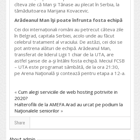
cîteva zile că Man şi Tănase au plecat în Serbia, la
tămăduitoarea Marijana Kovacevic.
Arădeanul Man îşi poate înfrunta fosta echipă
Cei doi internaționali români au petrecut câteva zile
în Belgrad, capitala Serbiei, acolo unde au făcut
celebrul tratament al vraciului. De astăzi, cei doi se
pot antrena alături de echipă. Arădeanul Man,
transferat de liderul Ligii 1 chiar de la UTA, are
astfel şanse de a-şi întâlni fosta echipă. Meciul FCSB
– UTA este programat sâmbătă, de la ora 21:30,
pe Arena Naţională şi contează pentru etapa a 12-a.
«
Cum alegi serviciile de web hosting potrivite in
2020?
Halterofilii de la AMEFA Arad au urcat pe podium la
Naţionalele seniorilor
»
Share
About admin