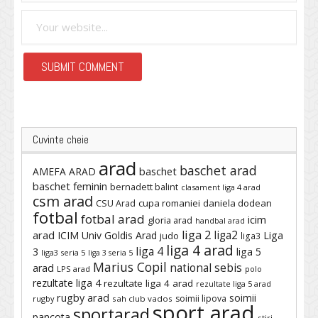
Cuvinte cheie
arad
baschet arad
baschet
AMEFA ARAD
baschet feminin
bernadett balint
clasament liga 4 arad
csm arad
cupa romaniei
daniela dodean
CSU Arad
fotbal
fotbal arad
icim
gloria arad
handbal arad
liga 2
liga2
arad
ICIM Univ Goldis Arad
Liga
judo
liga3
liga 4 arad
liga 4
3
liga 5
liga3 seria 5
liga 3 seria 5
Marius Copil
national sebis
arad
LPS arad
polo
rezultate liga 4
rezultate liga 4 arad
rezultate liga 5 arad
rugby arad
soimii
soimii lipova
rugby
sah club vados
sport arad
sportarad
pancota
stiri