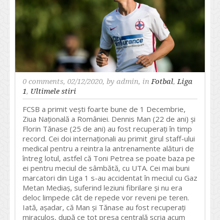
0 comments
, 02/12/2020, by
admin
, in
Fotbal
,
Liga
1
,
Ultimele stiri
FCSB a primit vești foarte bune de 1 Decembrie,
Ziua Națională a României. Dennis Man (22 de ani) și
Florin Tănase (25 de ani) au fost recuperați în timp
record. Cei doi internaționali au primit girul staff-ului
medical pentru a reintra la antrenamente alături de
întreg lotul, astfel că Toni Petrea se poate baza pe
ei pentru meciul de sâmbătă, cu UTA. Cei mai buni
marcatori din Liga 1 s-au accidentat în meciul cu Gaz
Metan Mediaș, suferind leziuni fibrilare și nu era
deloc limpede cât de repede vor reveni pe teren.
Iată, așadar, că Man și Tănase au fost recuperați
miraculos, după ce tot presa centrală scria acum