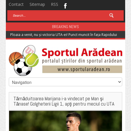
Contact
Sitemap
RSS
BREAKING NEWS
Ploaia a venit, nu și victoria UTA-ei! Punct muncit în fața Rapidului
Tămăduitoarea Marijana i-a vindecat pe Man şi
Tănase! Golgheterii Ligii 1, apţi pentru meciul cu UTA