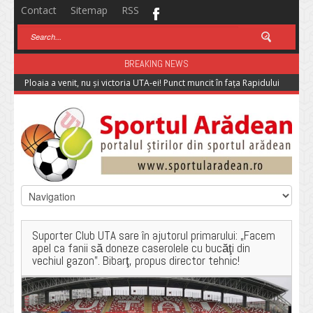
Contact
Sitemap
RSS
BREAKING NEWS
Ploaia a venit, nu și victoria UTA-ei! Punct muncit în fața Rapidului
Suporter Club UTA sare în ajutorul primarului: „Facem
apel ca fanii să doneze caserolele cu bucăţi din
vechiul gazon”. Bibarţ, propus director tehnic!