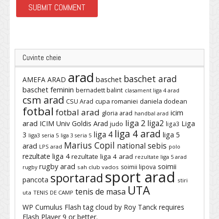
Cuvinte cheie
arad
baschet arad
baschet
AMEFA ARAD
baschet feminin
bernadett balint
clasament liga 4 arad
csm arad
cupa romaniei
daniela dodean
CSU Arad
fotbal
fotbal arad
icim
gloria arad
handbal arad
liga 2
liga2
arad
ICIM Univ Goldis Arad
Liga
judo
liga3
liga 4 arad
liga 4
3
liga 5
liga3 seria 5
liga 3 seria 5
Marius Copil
national sebis
arad
LPS arad
polo
rezultate liga 4
rezultate liga 4 arad
rezultate liga 5 arad
rugby arad
soimii
soimii lipova
rugby
sah club vados
sport arad
sportarad
pancota
stiri
UTA
tenis de masa
uta
TENIS DE CAMP
WP Cumulus Flash tag cloud by
Roy Tanck
requires
Flash Player
9 or better.