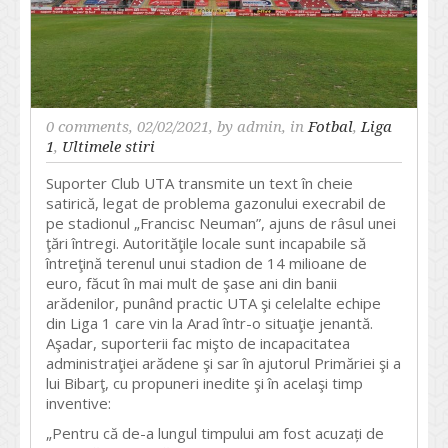
0 comments
, 02/02/2021, by
admin
, in
Fotbal
,
Liga
1
,
Ultimele stiri
Suporter Club UTA transmite un text în cheie
satirică, legat de problema gazonului execrabil de
pe stadionul „Francisc Neuman”, ajuns de râsul unei
ţări întregi. Autorităţile locale sunt incapabile să
întreţină terenul unui stadion de 14 milioane de
euro, făcut în mai mult de şase ani din banii
arădenilor, punând practic UTA şi celelalte echipe
din Liga 1 care vin la Arad într-o situaţie jenantă.
Aşadar, suporterii fac mişto de incapacitatea
administraţiei arădene şi sar în ajutorul Primăriei şi a
lui Bibarţ, cu propuneri inedite şi în acelaşi timp
inventive:
„Pentru că de-a lungul timpului am fost acuzați de