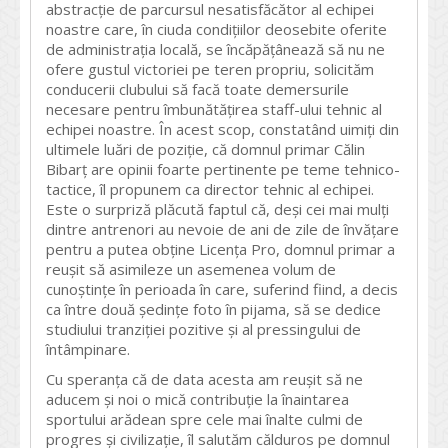
abstracție de parcursul nesatisfăcător al echipei
noastre care, în ciuda condițiilor deosebite oferite
de administrația locală, se încăpățânează să nu ne
ofere gustul victoriei pe teren propriu, solicităm
conducerii clubului să facă toate demersurile
necesare pentru îmbunătățirea staff-ului tehnic al
echipei noastre. În acest scop, constatând uimiți din
ultimele luări de poziție, că domnul primar Călin
Bibarț are opinii foarte pertinente pe teme tehnico-
tactice, îl propunem ca director tehnic al echipei.
Este o surpriză plăcută faptul că, deși cei mai mulți
dintre antrenori au nevoie de ani de zile de învățare
pentru a putea obține Licența Pro, domnul primar a
reușit să asimileze un asemenea volum de
cunoștințe în perioada în care, suferind fiind, a decis
ca între două ședințe foto în pijama, să se dedice
studiului tranziției pozitive și al pressingului de
întâmpinare.
Cu speranța că de data acesta am reușit să ne
aducem și noi o mică contribuție la înaintarea
sportului arădean spre cele mai înalte culmi de
progres și civilizație, îl salutăm călduros pe domnul