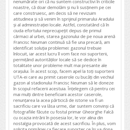
nenumărate ori că nu suntem constructivi în criticile
noastre, că doar demolăm și nu îi susținem pe cei
care construiesc, am decis să ne revizuim
atitudinea și să venim în sprijinul primarului Aradului
și al administrației locale. Astfel, constatând că în
ciuda efortului neprecupețit depus de primul
cârmaci al urbei, starea gazonului de pe noua arenă
Francisc Neuman continuă să fie una precară, am
identificat soluția problemei: gazonul trebuie
înlocuit, iar acest lucru îl vom face noi suporterii,
permițând autorităților locale să se dedice în
totalitate unor probleme mult mai presante ale
orașului. În acest scop, facem apel la toți suporterii
UTA-ei care au primit caserole cu bucăți din vechiul
gazon al stadionului Francisc Neuman să le doneze
în scopul refacerii acestuia. Înțelegem că pentru cei
mai mulți dintre beneficiarii acestor caserole,
renunțarea la acea părticică de istorie va fi un
sacrificiu care va lăsa urme, dar suntem convinși că
fotografiile făcute cu fostul primar Gheorghe Falcă
cu ocazia intrării în posesia lor, le vor alina din
nostalgia provocată de acest sacrificiu. În plus, vom
solicita primăriei ca fiecare suporter ce își va dona