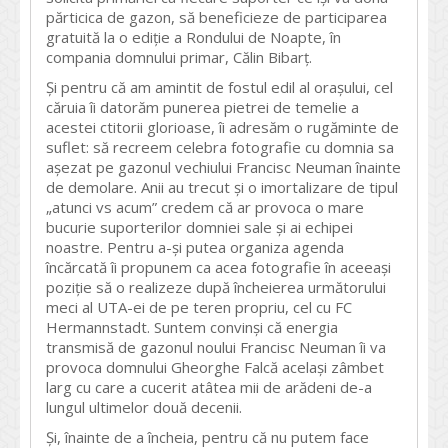
părticica de gazon, să beneficieze de participarea
gratuită la o ediție a Rondului de Noapte, în
compania domnului primar, Călin Bibarț.
Și pentru că am amintit de fostul edil al orașului, cel
căruia îi datorăm punerea pietrei de temelie a
acestei ctitorii glorioase, îi adresăm o rugăminte de
suflet: să recreem celebra fotografie cu domnia sa
așezat pe gazonul vechiului Francisc Neuman înainte
de demolare. Anii au trecut și o imortalizare de tipul
„atunci vs acum” credem că ar provoca o mare
bucurie suporterilor domniei sale și ai echipei
noastre. Pentru a-și putea organiza agenda
încărcată îi propunem ca acea fotografie în aceeași
poziție să o realizeze după încheierea următorului
meci al UTA-ei de pe teren propriu, cel cu FC
Hermannstadt. Suntem convinși că energia
transmisă de gazonul noului Francisc Neuman îi va
provoca domnului Gheorghe Falcă același zâmbet
larg cu care a cucerit atâtea mii de arădeni de-a
lungul ultimelor două decenii.
Și, înainte de a încheia, pentru că nu putem face