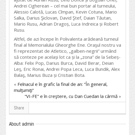
Andrei Cigherean – cel mai bun portar al turneului,
Alessio Calotă, Lucas Cîmpan, Kevin Cotuna, Mario
Salka, Darius Şiclovan, David Ştef, Daian Tăutan,
Mario Rusu, Adrian Dragoș, Luca Indreica și Robert
Rusu.
Altfel, de azi începe în Polivalenta arădeană turneul
final al Memorialului Gheorghe Ene. Oraşul nostru va
fi reprezentat de Atletico, „galben-negrii” urmând
să conteze pe același lot ca și la „zona” de la Sebeș-
Alba: Felix Pop, Darius Burca, David Berar, Deian
Leş, Eric Ronai, Andrei Popa Leca, Luca Bundik, Alex
Balaş, Marius Buza și Cristian Bota.
«
Felnacul e în grafic la final de an: “În general,
mulţumiţi”
“VI-FE” e în creştere, cu Dan Cuedan la cârmă
»
Share
About admin