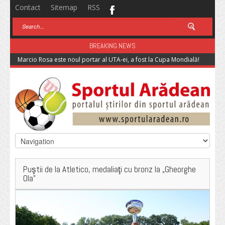
Contact
Sitemap
RSS
BREAKING NEWS
Marcio Rosa este noul portar al UTA-ei, a fost la Cupa Mondială!
Puştii de la Atletico, medaliaţi cu bronz la „Gheorghe
Ola”