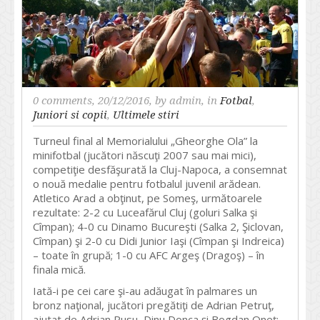
0 comments
, 20/12/2016, by
admin
, in
Fotbal
,
Juniori si copii
,
Ultimele stiri
Turneul final al Memorialului „Gheorghe Ola” la
minifotbal (jucători născuţi 2007 sau mai mici),
competiţie desfăşurată la Cluj-Napoca, a consemnat
o nouă medalie pentru fotbalul juvenil arădean.
Atletico Arad a obţinut, pe Someş, următoarele
rezultate: 2-2 cu Luceafărul Cluj (goluri Salka şi
Cîmpan); 4-0 cu Dinamo Bucureşti (Salka 2, Şiclovan,
Cîmpan) şi 2-0 cu Didi Junior Iaşi (Cîmpan şi Indreica)
– toate în grupă; 1-0 cu AFC Argeş (Dragoş) – în
finala mică.
Iată-i pe cei care şi-au adăugat în palmares un
bronz naţional, jucători pregătiţi de Adrian Petruţ,
ajutat de Adrian Rusu, Dinu Donca și Bogdan Oneț: