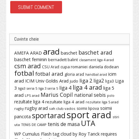
Cuvinte cheie
arad
baschet arad
baschet
AMEFA ARAD
baschet feminin
bernadett balint
clasament liga 4 arad
csm arad
cupa romaniei
daniela dodean
CSU Arad
fotbal
fotbal arad
icim
gloria arad
handbal arad
liga 2
liga2
arad
ICIM Univ Goldis Arad
Liga
judo
liga3
liga 4 arad
liga 4
3
liga 5
liga3 seria 5
liga 3 seria 5
Marius Copil
national sebis
arad
LPS arad
polo
rezultate liga 4
rezultate liga 4 arad
rezultate liga 5 arad
rugby arad
soimii
soimii lipova
rugby
sah club vados
sport arad
sportarad
pancota
stiri
UTA
tenis de masa
uta
TENIS DE CAMP
WP Cumulus Flash tag cloud by
Roy Tanck
requires