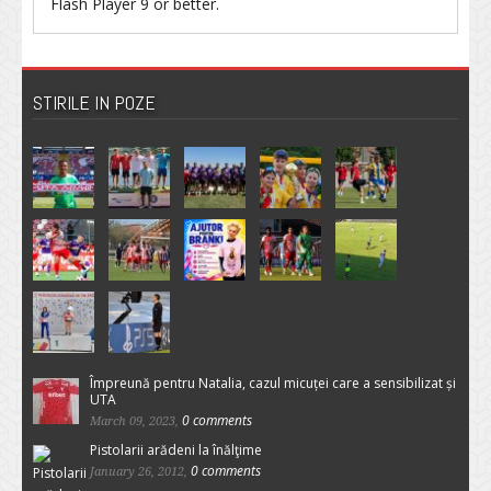
Flash Player
9 or better.
STIRILE IN POZE
Împreună pentru Natalia, cazul micuței care a sensibilizat și
UTA
0 comments
March 09, 2023,
Pistolarii arădeni la înălţime
0 comments
January 26, 2012,