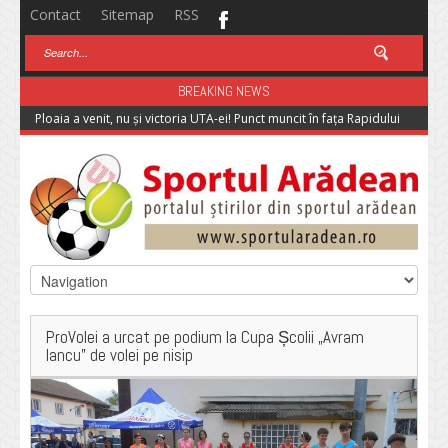
Contact
Sitemap
RSS
BREAKING NEWS
Ploaia a venit, nu și victoria UTA-ei! Punct muncit în fața Rapidului
ProVolei a urcat pe podium la Cupa Școlii „Avram
Iancu” de volei pe nisip