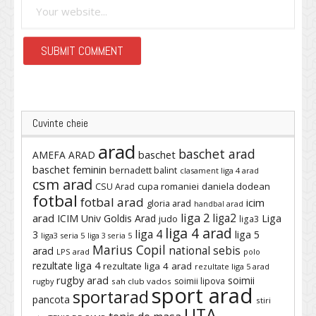
Cuvinte cheie
arad
baschet arad
baschet
AMEFA ARAD
baschet feminin
bernadett balint
clasament liga 4 arad
csm arad
cupa romaniei
daniela dodean
CSU Arad
fotbal
fotbal arad
icim
gloria arad
handbal arad
liga 2
liga2
arad
ICIM Univ Goldis Arad
Liga
judo
liga3
liga 4 arad
liga 4
3
liga 5
liga3 seria 5
liga 3 seria 5
Marius Copil
national sebis
arad
LPS arad
polo
rezultate liga 4
rezultate liga 4 arad
rezultate liga 5 arad
rugby arad
soimii
soimii lipova
rugby
sah club vados
sport arad
sportarad
pancota
stiri
UTA