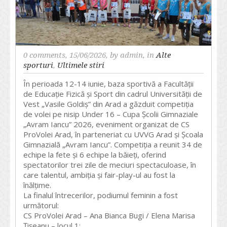
0 comments
, 15/06/2026, by
admin
, in
Alte
sporturi
,
Ultimele stiri
În perioada 12-14 iunie, baza sportivă a Facultății
de Educație Fizică și Sport din cadrul Universității de
Vest „Vasile Goldiș” din Arad a găzduit competiția
de volei pe nisip Under 16 – Cupa Școlii Gimnaziale
„Avram Iancu” 2026, eveniment organizat de CS
ProVolei Arad, în parteneriat cu UVVG Arad și Școala
Gimnazială „Avram Iancu”. Competiția a reunit 34 de
echipe la fete și 6 echipe la băieți, oferind
spectatorilor trei zile de meciuri spectaculoase, în
care talentul, ambiția și fair-play-ul au fost la
înălțime.
La finalul întrecerilor, podiumul feminin a fost
următorul:
CS ProVolei Arad – Ana Bianca Bugi / Elena Marisa
Țișeanu – locul 1;