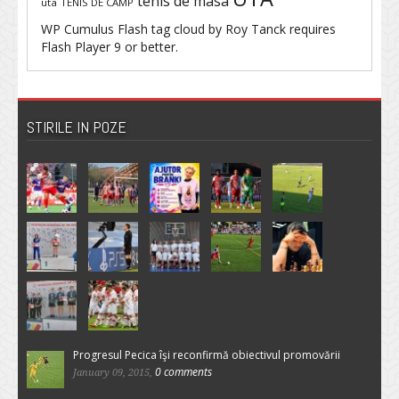
tenis de masa
uta
TENIS DE CAMP
WP Cumulus Flash tag cloud by
Roy Tanck
requires
Flash Player
9 or better.
STIRILE IN POZE
Progresul Pecica îşi reconfirmă obiectivul promovării
0 comments
January 09, 2015,