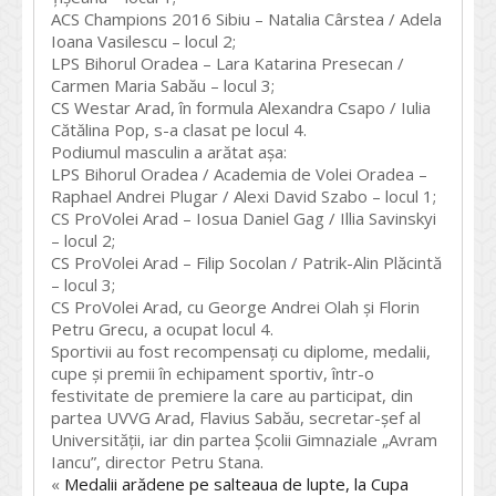
ACS Champions 2016 Sibiu – Natalia Cârstea / Adela
Ioana Vasilescu – locul 2;
LPS Bihorul Oradea – Lara Katarina Presecan /
Carmen Maria Sabău – locul 3;
CS Westar Arad, în formula Alexandra Csapo / Iulia
Cătălina Pop, s-a clasat pe locul 4.
Podiumul masculin a arătat așa:
LPS Bihorul Oradea / Academia de Volei Oradea –
Raphael Andrei Plugar / Alexi David Szabo – locul 1;
CS ProVolei Arad – Iosua Daniel Gag / Illia Savinskyi
– locul 2;
CS ProVolei Arad – Filip Socolan / Patrik-Alin Plăcintă
– locul 3;
CS ProVolei Arad, cu George Andrei Olah și Florin
Petru Grecu, a ocupat locul 4.
Sportivii au fost recompensați cu diplome, medalii,
cupe și premii în echipament sportiv, într-o
festivitate de premiere la care au participat, din
partea UVVG Arad, Flavius Sabău, secretar-șef al
Universității, iar din partea Școlii Gimnaziale „Avram
Iancu”, director Petru Stana.
«
Medalii arădene pe salteaua de lupte, la Cupa