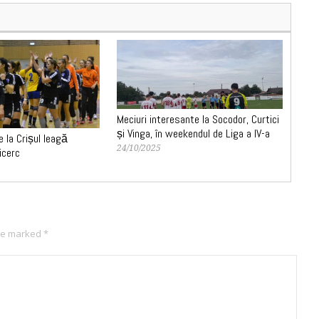
Meciuri interesante la Socodor, Curtici
și Vinga, în weekendul de Liga a IV-a
e la Crișul leagă
24/10/2025
icerc
are marked
*