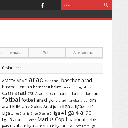
enis de masa
Polo
Alte sporturi
Cuvinte cheie
arad
baschet arad
baschet
AMEFA ARAD
baschet feminin
bernadett balint
clasament liga 4 arad
csm arad
cupa romaniei
daniela dodean
CSU Arad
fotbal
fotbal arad
icim
gloria arad
handbal arad
liga 2
liga2
arad
ICIM Univ Goldis Arad
judo
liga3
liga 4 arad
liga 4
Liga 3
liga3 seria 5
liga 3 seria 5
Marius Copil
national sebis
liga 5 arad
LPS arad
rezultate liga 4
rezultate liga 4 arad
polo
rezultate liga 5