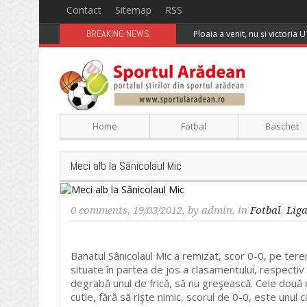
Contact
Sitemap
RSS
BREAKING NEWS
Ploaia a venit, nu și victoria 
Home
Fotbal
Baschet
Meci alb la Sânicolaul Mic
0 comments
, 19/03/2012, by
admin
, in
Fotbal
,
Lig
Banatul Sânicolaul Mic a remizat, scor 0-0, pe tere
situate în partea de jos a clasamentului, respectiv 
degrabă unul de frică, să nu greşească. Cele două 
cutie, fără să rişte nimic, scorul de 0-0, este unul 