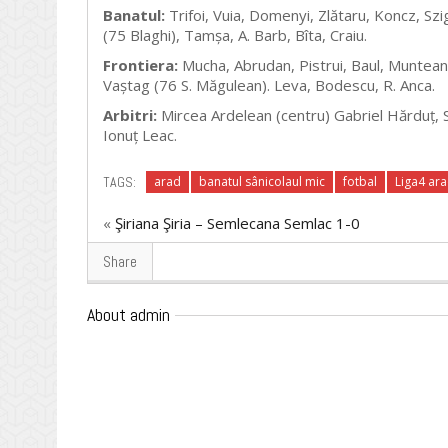
Banatul:
Trifoi, Vuia, Domenyi, Zlătaru, Koncz, Szi
(75 Blaghi),
Tamșa, A. Barb, Bîta, Craiu.
Frontiera:
Mucha, Abrudan, Pistrui, Baul, Muntean
Vaștag (76 S. Măgulean).
Leva, Bodescu, R. Anca.
Arbitri:
Mircea Ardelean (centru) Gabriel Hărduț, Si
Ionuț Leac.
TAGS:
arad
banatul sânicolaul mic
fotbal
Liga4 ar
«
Şiriana Şiria – Semlecana Semlac 1-0
Share
About admin