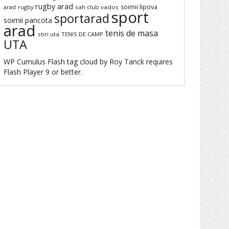
rugby arad
soimii lipova
arad
rugby
sah club vados
sport
sportarad
soimii pancota
arad
tenis de masa
stiri uta
TENIS DE CAMP
UTA
WP Cumulus Flash tag cloud by
Roy Tanck
requires
Flash Player
9 or better.