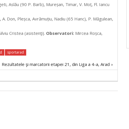
geti, Aslău (90 P. Barb), Mureșan, Timar, V. Moț, Fl. Iancu
, A. Don, Pleșca, Avrămuțiu, Nadiu (65 Hanc), P. Măgulean,
lviu Cristea (asistenţi).
Observatori:
Mircea Roșca,
ad
sportarad
Rezultatele şi marcatorii etapei 21, din Liga a 4-a, Arad
»