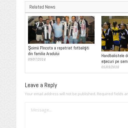
Related News
Şoimii Pîncota a repatriat fotbalişti
din familia Aradului
Handbalistele d
09/07/2014
eșecuri pe sem
05/03/2018
Leave a Reply
Your email address will not be published.
Required fields 