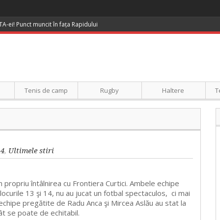
UTA-ei! Punct muncit în fața Rapidului
Tenis de camp
Rugby
Haltere
T
a4
,
Ultimele stiri
n propriu întâlnirea cu Frontiera Curtici. Ambele echipe
locurile 13 şi 14, nu au jucat un fotbal spectaculos, ci mai
echipe pregătite de Radu Anca şi Mircea Aslău au stat la
cât se poate de echitabil.