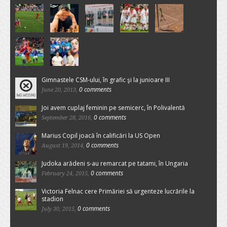
Gimnastele CSM-ului, în grafic şi la junioare III
0 comments
June 20, 2013,
Joi avem cuplaj feminin pe semicerc, în Polivalentă
0 comments
September 28, 2016,
Marius Copil joacă în calificări la US Open
0 comments
August 19, 2014,
Judoka arădeni s-au remarcat pe tatami, în Ungaria
0 comments
February 24, 2015,
Victoria Felnac cere Primăriei să urgenteze lucrările la
stadion
0 comments
July 30, 2015,