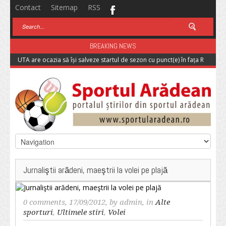
Contact
Sitemap
RSS
BREAKING NEWS
UTA are ocazia să își salveze startul de sezon cu punct(e) în fața Rapidulu
Jurnaliştii arădeni, maeştrii la volei pe plajă
0 comments
, 17/09/2012, by
admin
, in
Alte
sporturi
,
Ultimele stiri
,
Volei