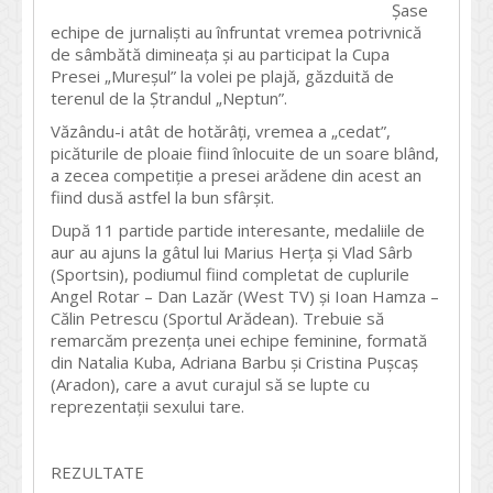
Șase
echipe de jurnaliști au înfruntat vremea potrivnică
de sâmbătă dimineața și au participat la Cupa
Presei „Mureșul” la volei pe plajă, găzduită de
terenul de la Ștrandul „Neptun”.
Văzându-i atât de hotărâți, vremea a „cedat”,
picăturile de ploaie fiind înlocuite de un soare blând,
a zecea competiție a presei arădene din acest an
fiind dusă astfel la bun sfârșit.
După 11 partide partide interesante, medaliile de
aur au ajuns la gâtul lui Marius Herța și Vlad Sârb
(Sportsin), podiumul fiind completat de cuplurile
Angel Rotar – Dan Lazăr (West TV) și Ioan Hamza –
Călin Petrescu (Sportul Arădean). Trebuie să
remarcăm prezența unei echipe feminine, formată
din Natalia Kuba, Adriana Barbu și Cristina Pușcaș
(Aradon), care a avut curajul să se lupte cu
reprezentații sexului tare.
REZULTATE