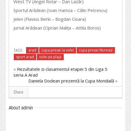
West TV (Angel Rotar – Dan Lazăr)
Sportul Arădean (Ioan Hamza – Călin Petrescu)
Jelen (Flavius Berki – Bogdan Cioara)
Jurnal Arădean (Ciprian Malița – Attila Boros)
TAGS:
arad
cupa presei la volei
cupa presei Muresul
sport arad
volei pe plajă
«
Rezultatele si clasamentul etapei 5 din Liga 5
seria A Arad
Daniela Dodean prezentă la Cupa Mondială
»
Share
About admin