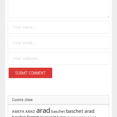
Cuvinte cheie
arad
baschet arad
baschet
AMEFA ARAD
baschet feminin
bernadett balint