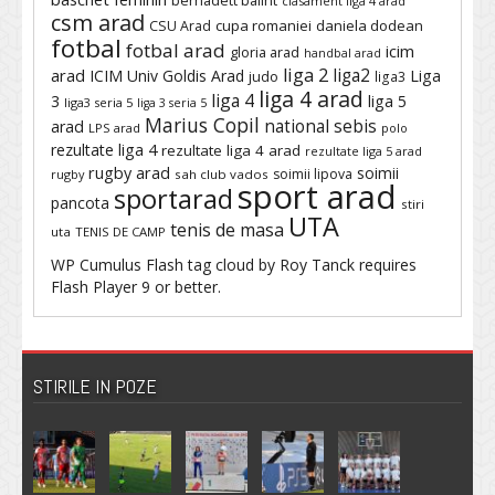
clasament liga 4 arad
csm arad
cupa romaniei
daniela dodean
CSU Arad
fotbal
fotbal arad
icim
gloria arad
handbal arad
liga 2
liga2
arad
ICIM Univ Goldis Arad
Liga
judo
liga3
liga 4 arad
liga 4
3
liga 5
liga3 seria 5
liga 3 seria 5
Marius Copil
national sebis
arad
LPS arad
polo
rezultate liga 4
rezultate liga 4 arad
rezultate liga 5 arad
rugby arad
soimii
soimii lipova
rugby
sah club vados
sport arad
sportarad
pancota
stiri
UTA
tenis de masa
uta
TENIS DE CAMP
WP Cumulus Flash tag cloud by
Roy Tanck
requires
Flash Player
9 or better.
STIRILE IN POZE