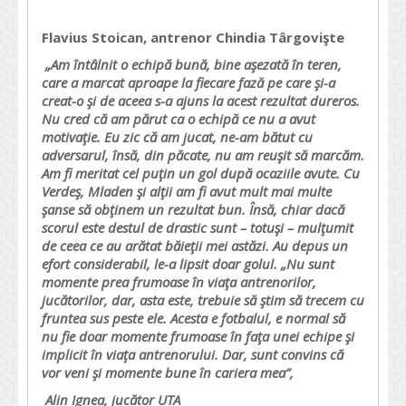
Flavius Stoican, antrenor Chindia Târgovişte
„Am întâlnit o echipă bună, bine aşezată în teren,
care a marcat aproape la fiecare fază pe care şi-a
creat-o şi de aceea s-a ajuns la acest rezultat dureros.
Nu cred că am părut ca o echipă ce nu a avut
motivaţie. Eu zic că am jucat, ne-am bătut cu
adversarul, însă, din păcate, nu am reuşit să marcăm.
Am fi meritat cel puţin un gol după ocaziile avute. Cu
Verdeş, Mladen şi alţii am fi avut mult mai multe
şanse să obţinem un rezultat bun. Însă, chiar dacă
scorul este destul de drastic sunt – totuşi – mulţumit
de ceea ce au arătat băieţii mei astăzi. Au depus un
efort considerabil, le-a lipsit doar golul. „Nu sunt
momente prea frumoase în viaţa antrenorilor,
jucătorilor, dar, asta este, trebuie să ştim să trecem cu
fruntea sus peste ele. Acesta e fotbalul, e normal să
nu fie doar momente frumoase în faţa unei echipe şi
implicit în viaţa antrenorului. Dar, sunt convins că
vor veni şi momente bune în cariera mea”,
Alin Ignea, jucător UTA