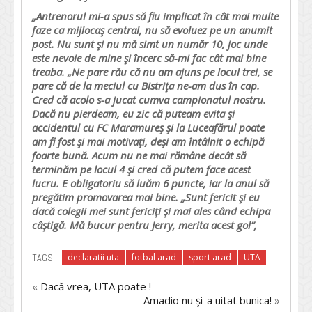
„Antrenorul mi-a spus să fiu implicat în cât mai multe
faze ca mijlocaş central, nu să evoluez pe un anumit
post. Nu sunt şi nu mă simt un număr 10, joc unde
este nevoie de mine şi încerc să-mi fac cât mai bine
treaba. „Ne pare rău că nu am ajuns pe locul trei, se
pare că de la meciul cu Bistriţa ne-am dus în cap.
Cred că acolo s-a jucat cumva campionatul nostru.
Dacă nu pierdeam, eu zic că puteam evita şi
accidentul cu FC Maramureş şi la Luceafărul poate
am fi fost şi mai motivaţi, deşi am întâlnit o echipă
foarte bună. Acum nu ne mai rămâne decât să
terminăm pe locul 4 şi cred că putem face acest
lucru. E obligatoriu să luăm 6 puncte, iar la anul să
pregătim promovarea mai bine. „Sunt fericit şi eu
dacă colegii mei sunt fericiţi şi mai ales când echipa
câştigă. Mă bucur pentru Jerry, merita acest gol”,
TAGS:
declaratii uta
fotbal arad
sport arad
UTA
«
Dacă vrea, UTA poate !
Amadio nu şi-a uitat bunica!
»