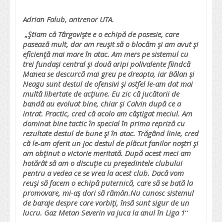
Adrian Falub, antrenor UTA.
„Ştiam că Târgovişte e o echipă de posesie, care
pasează mult, dar am reuşit să o blocăm şi am avut şi
eficienţă mai mare în atac. Am mers pe sistemul cu
trei fundaşi central şi două aripi polivalente fiindcă
Manea se descurcă mai greu pe dreapta, iar Bălan şi
Neagu sunt destul de ofensivi şi astfel le-am dat mai
multă libertate de acţiune. Eu zic că jucătorii de
bandă au evoluat bine, chiar şi Calvin după ce a
intrat. Practic, cred că acolo am câştigat meciul. Am
dominat bine tactic în special în prima repriză cu
rezultate destul de bune şi în atac. Trăgând linie, cred
că le-am oferit un joc destul de plăcut fanilor noştri şi
am obţinut o victorie meritată. După acest meci am
hotărât să am o discuţie cu preşedintele clubului
pentru a vedea ce se vrea la acest club. Dacă vom
reuşi să facem o echipă puternică, care să se bată la
promovare, mi-aş dori să rămân.Nu cunosc sistemul
de baraje despre care vorbiţi, însă sunt sigur de un
lucru. Gaz Metan Severin va juca la anul în Liga 1
”