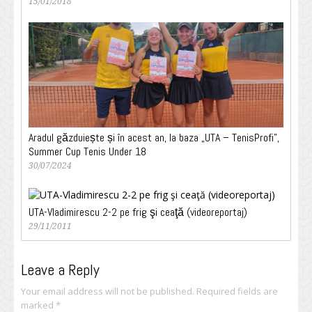
15/01/2018
Aradul găzduiește și în acest an, la baza „UTA – TenisProfi”,
Summer Cup Tenis Under 18
30/07/2024
UTA-Vladimirescu 2-2 pe frig şi ceaţă (videoreportaj)
29/11/2011
Leave a Reply
Your email address will not be published.
Required fields are
marked
*