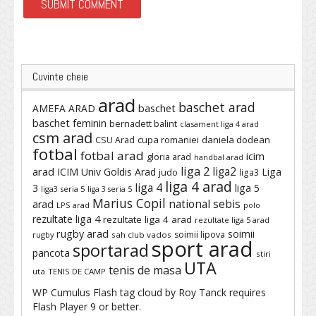
Cuvinte cheie
arad
baschet arad
baschet
AMEFA ARAD
baschet feminin
bernadett balint
clasament liga 4 arad
csm arad
cupa romaniei
daniela dodean
CSU Arad
fotbal
fotbal arad
icim
gloria arad
handbal arad
liga 2
liga2
arad
ICIM Univ Goldis Arad
Liga
judo
liga3
liga 4 arad
liga 4
3
liga 5
liga3 seria 5
liga 3 seria 5
Marius Copil
national sebis
arad
LPS arad
polo
rezultate liga 4
rezultate liga 4 arad
rezultate liga 5 arad
rugby arad
soimii
soimii lipova
rugby
sah club vados
sport arad
sportarad
pancota
stiri
UTA
tenis de masa
uta
TENIS DE CAMP
WP Cumulus Flash tag cloud by
Roy Tanck
requires
Flash Player
9 or better.