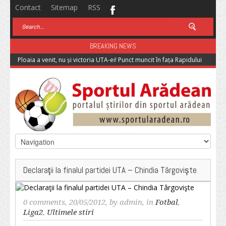
Contact
Sitemap
RSS
BREAKING NEWS
Ploaia a venit, nu și victoria UTA-ei! Punct muncit în fața Rapidului
Declaraţii la finalul partidei UTA – Chindia Târgovişte
0 comments
, 20/05/2012, by
admin
, in
Fotbal
,
Liga2
,
Ultimele stiri