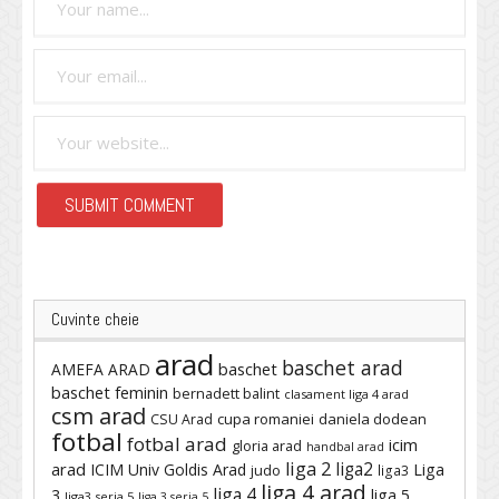
Cuvinte cheie
arad
baschet arad
baschet
AMEFA ARAD
baschet feminin
bernadett balint
clasament liga 4 arad
csm arad
cupa romaniei
daniela dodean
CSU Arad
fotbal
fotbal arad
icim
gloria arad
handbal arad
liga 2
liga2
arad
ICIM Univ Goldis Arad
Liga
judo
liga3
liga 4 arad
liga 4
3
liga 5
liga3 seria 5
liga 3 seria 5