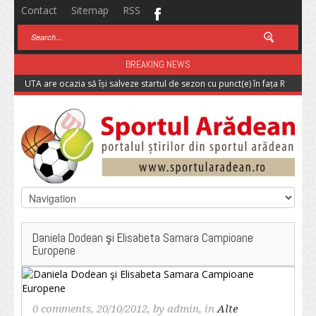
Contact
Sitemap
RSS
BREAKING NEWS
UTA are ocazia să își salveze startul de sezon cu punct(e) în fața Rapidulu
Daniela Dodean şi Elisabeta Samara Campioane
Europene
0 comments
, 20/10/2012, by
admin
, in
Alte