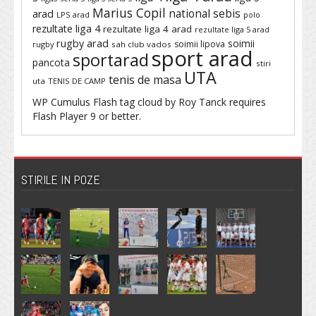
Marius Copil
national sebis
arad
LPS arad
polo
rezultate liga 4
rezultate liga 4 arad
rezultate liga 5 arad
rugby arad
soimii
soimii lipova
rugby
sah club vados
sport arad
sportarad
pancota
stiri
UTA
tenis de masa
uta
TENIS DE CAMP
WP Cumulus Flash tag cloud by
Roy Tanck
requires
Flash Player
9 or better.
STIRILE IN POZE