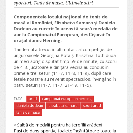
sporturi
,
Tenis de masa
,
Ultimele stiri
Componentele lotului naţional de tenis de
masă al României, Elisabeta Samara şi Daniela
Dodean au cucerit în această seară medalia de
aur la Campionatul European, desfăşurat în
oraşul danez Herning.
Tandemul a trecut în ultimul act al competiţiei de
unguroaicele Georgina Pota şi Krisztina Toth după
un meci aprig disputat timp 59 de minute, cu scorul
de 4-3. Jucătoarele din ţara vecină au condus în
primele trei seturi (11-7, 11-8, 11-9), după care
fetele noastre au revenit spectaculos, învingând în
patru seturi (11-7, 11-7, 21-19, 11-5).
TAGS:
arad
campionat european herning
daniela dodean
elizabeta samara
sport arad
tenis de masa
«
Salbă de medalii pentru halterofilii arădeni
Paşi de dans sportiv, toalete încântătoare toate la