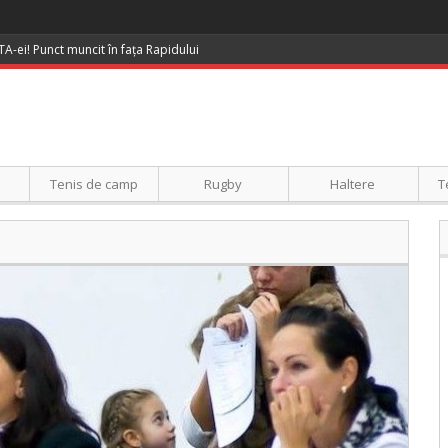
UTA-ei! Punct muncit în fața Rapidului
Tenis de camp
Rugby
Haltere
T