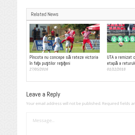
Related News
Pîncota nu concepe să rateze victoria
UTA a remizat c
în faţa puştilor reşiţeni
etapă a returul
27/05/2016
01/12/2018
Leave a Reply
Your email address will not be published.
Required fields 