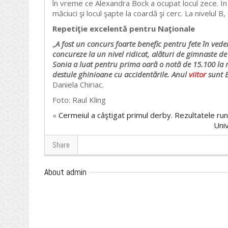
în vreme ce Alexandra Bock a ocupat locul zece. În f
măciuci şi locul şapte la coardă şi cerc. La nivelul 
Repetiţie excelentă pentru Naţionale
„
A fost un concurs foarte benefic pentru fete în ve
concureze la un nivel ridicat, alături de gimnaste 
Sonia a luat pentru prima oară o notă de 15.100 la m
destule ghinioane cu accidentările. Anul
viitor
sunt E
Daniela Chiriac.
Foto: Raul Kling
«
Cermeiul a câştigat primul derby. Rezultatele run
Univ
Share
About admin