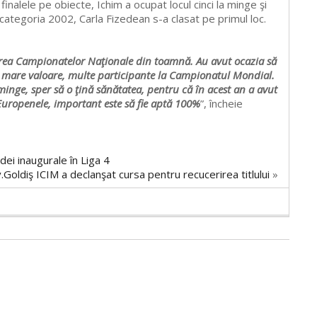
inalele pe obiecte, Ichim a ocupat locul cinci la minge şi
B, categoria 2002, Carla Fizedean s-a clasat pe primul loc.
derea Campionatelor Naţionale din toamnă. Au avut ocazia să
de mare valoare, multe participante la Campionatul Mondial.
inge, sper să o ţină sănătatea, pentru că în acest an a avut
uropenele, important este să fie aptă 100%
”, încheie
dei inaugurale în Liga 4
.Goldiş ICIM a declanşat cursa pentru recucerirea titlului
»