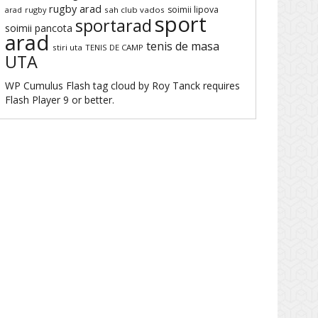
rugby arad
soimii lipova
arad
rugby
sah club vados
sport
sportarad
soimii pancota
arad
tenis de masa
stiri uta
TENIS DE CAMP
UTA
WP Cumulus Flash tag cloud by
Roy Tanck
requires
Flash Player
9 or better.