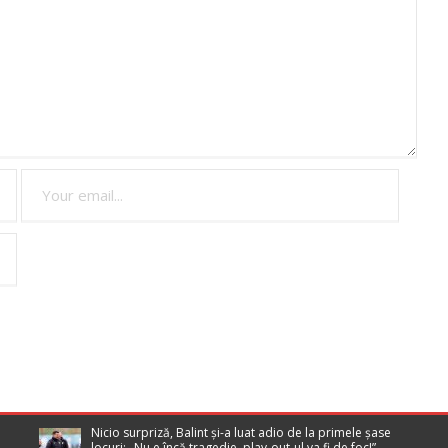
Nicio surpriză, Balint și-a luat adio de la primele șase
locuri: „Nu e încă tragedie, play-out-ul va fi de foc!”