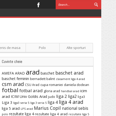
enis de masa
Polo
Alte sporturi
Cuvinte cheie
arad
baschet arad
baschet
AMEFA ARAD
baschet feminin
bernadett balint
clasament liga 4 arad
csm arad
cupa romaniei
daniela dodean
CSU Arad
fotbal
fotbal arad
icim
gloria arad
handbal arad
liga 2
liga2
arad
ICIM Univ Goldis Arad
judo
liga3
liga 4 arad
liga 4
Liga 3
liga3 seria 5
liga 3 seria 5
Marius Copil
national sebis
liga 5 arad
LPS arad
rezultate liga 4
rezultate liga 4 arad
polo
rezultate liga 5