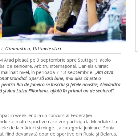
ri
,
Gimnastica
,
Ultimele stiri
SM Arad pleacă pe 3 septembrie spre Stuttgart, acolo
al de senioare. Arbitru internaţional, Daniela Chiriac
 mai înalt nivel, în perioada 7-13 septembrie: „
Am ceva
nat Mondial. Sper să iasă bine, mai ales că este o
a pentru Rio de Janeiro se înscriu şi fetele noastre, Alexandra
şi Ana Luiza Filiorianu, aflată în primul an de seniorat
”,
cipat în week-end la un concurs al Federaţiei
iindu-se multe sportive care vor participa la Mondiale. La
ele de la măciuci şi minge. La categoria junioare, Sonia
ual, fiind devansată doar de sportive din Rusia şi Belarus,