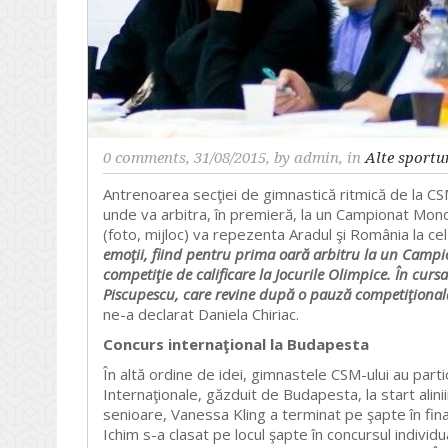
0 comments
, 31/08/2015, by
admin
, in
Alte sportu
Antrenoarea secţiei de gimnastică ritmică de la C
unde va arbitra, în premieră, la un Campionat Mondi
(foto, mijloc) va repezenta Aradul şi România la cel
emoţii, fiind pentru prima oară arbitru la un Campio
competiţie de calificare la Jocurile Olimpice. În curs
Piscupescu, care revine după o pauză competiţională 
ne-a declarat Daniela Chiriac.
Concurs internaţional la Budapesta
În altă ordine de idei, gimnastele CSM-ului au parti
Internaţionale, găzduit de Budapesta, la start alin
senioare, Vanessa Kling a terminat pe şapte în final
Ichim s-a clasat pe locul şapte în concursul individ