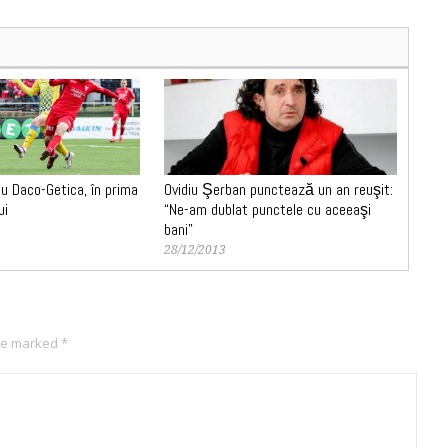
u Daco-Getica, în prima
Ovidiu Şerban punctează un an reuşit:
ui
“Ne-am dublat punctele cu aceeaşi
bani”
28/12/2013
are marked
*