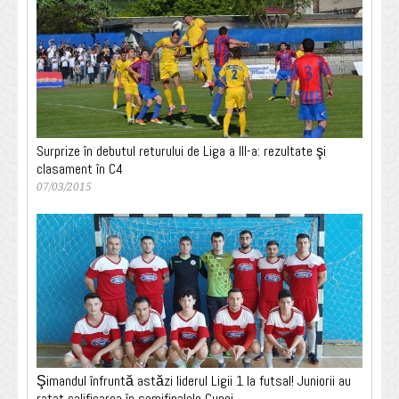
Surprize în debutul returului de Liga a III-a: rezultate şi
clasament în C4
07/03/2015
Şimandul înfruntă astăzi liderul Ligii 1 la futsal! Juniorii au
ratat calificarea în semifinalele Cupei