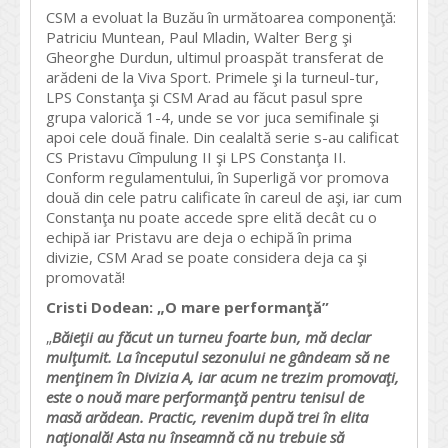
CSM a evoluat la Buzău în următoarea componenţă:
Patriciu Muntean, Paul Mladin, Walter Berg şi
Gheorghe Durdun, ultimul proaspăt transferat de
arădeni de la Viva Sport. Primele şi la turneul-tur,
LPS Constanţa şi CSM Arad au făcut pasul spre
grupa valorică 1-4, unde se vor juca semifinale şi
apoi cele două finale. Din cealaltă serie s-au calificat
CS Pristavu Cîmpulung II şi LPS Constanţa II.
Conform regulamentului, în Superligă vor promova
două din cele patru calificate în careul de aşi, iar cum
Constanţa nu poate accede spre elită decât cu o
echipă iar Pristavu are deja o echipă în prima
divizie, CSM Arad se poate considera deja ca şi
promovată!
Cristi Dodean: „O mare performanţă”
„
Băieţii au făcut un turneu foarte bun, mă declar
mulţumit. La începutul sezonului ne gândeam să ne
menţinem în Divizia A, iar acum ne trezim promovaţi,
este o nouă mare performanţă pentru tenisul de
masă arădean. Practic, revenim după trei în elita
naţională! Asta nu înseamnă că nu trebuie să