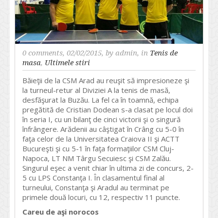
0 comments
, 02/02/2015, by
admin
, in
Tenis de
masa
,
Ultimele stiri
Băieţii de la CSM Arad au reuşit să impresioneze şi
la turneul-retur al Diviziei A la tenis de masă,
desfăşurat la Buzău. La fel ca în toamnă, echipa
pregătită de Cristian Dodean s-a clasat pe locul doi
în seria I, cu un bilanţ de cinci victorii şi o singură
înfrângere. Arădenii au câştigat în Crâng cu 5-0 în
faţa celor de la Universitatea Craiova II şi ACTT
Bucureşti şi cu 5-1 în faţa formaţiilor CSM Cluj-
Napoca, LT NM Târgu Secuiesc şi CSM Zalău.
Singurul eşec a venit chiar în ultima zi de concurs, 2-
5 cu LPS Constanţa I. În clasamentul final al
turneului, Constanţa şi Aradul au terminat pe
primele două locuri, cu 12, respectiv 11 puncte.
Careu de aşi norocos