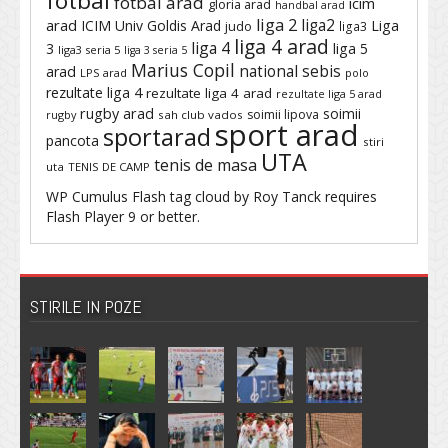
fotbal
fotbal arad
icim
gloria arad
handbal arad
liga 2
liga2
arad
ICIM Univ Goldis Arad
Liga
judo
liga3
liga 4 arad
liga 4
3
liga 5
liga3 seria 5
liga 3 seria 5
Marius Copil
national sebis
arad
LPS arad
polo
rezultate liga 4
rezultate liga 4 arad
rezultate liga 5 arad
rugby arad
soimii
soimii lipova
rugby
sah club vados
sport arad
sportarad
pancota
stiri
UTA
tenis de masa
uta
TENIS DE CAMP
WP Cumulus Flash tag cloud by
Roy Tanck
requires
Flash Player
9 or better.
STIRILE IN POZE