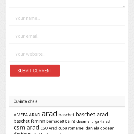
Cuvinte cheie
arad
baschet arad
baschet
AMEFA ARAD
baschet feminin
bernadett balint
clasament liga 4 arad
csm arad
cupa romaniei
daniela dodean
CSU Arad