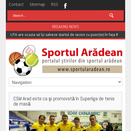
Contact
Sitemap
RSS
BREAKING NEWS
UTA are ocazia să își salveze startul de sezon cu punct(e) în fața Rapidulu
CSM Arad este ca şi promovată în Superliga de tenis
de masă