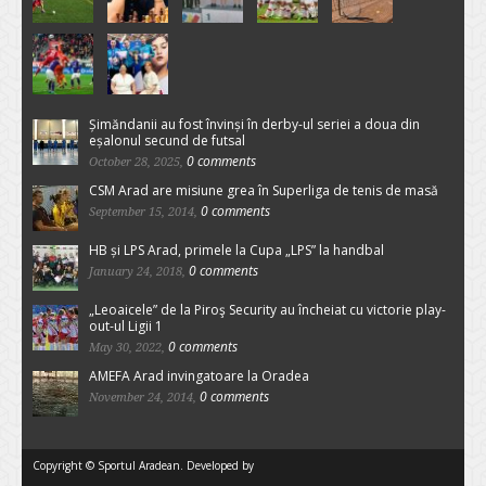
Șimăndanii au fost învinși în derby-ul seriei a doua din
eșalonul secund de futsal
0 comments
October 28, 2025,
CSM Arad are misiune grea în Superliga de tenis de masă
0 comments
September 15, 2014,
HB și LPS Arad, primele la Cupa „LPS” la handbal
0 comments
January 24, 2018,
„Leoaicele” de la Piroş Security au încheiat cu victorie play-
out-ul Ligii 1
0 comments
May 30, 2022,
AMEFA Arad invingatoare la Oradea
0 comments
November 24, 2014,
Copyright © Sportul Aradean. Developed by