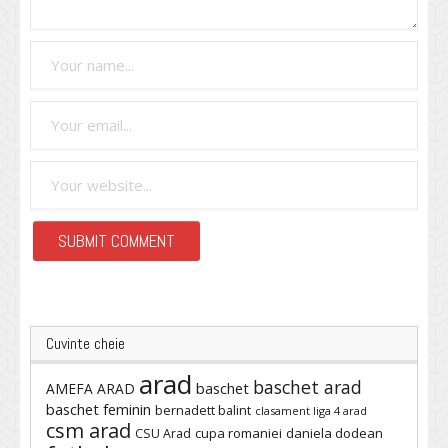
Cuvinte cheie
arad
baschet arad
baschet
AMEFA ARAD
baschet feminin
bernadett balint
clasament liga 4 arad
csm arad
cupa romaniei
daniela dodean
CSU Arad