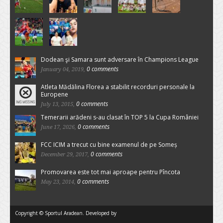
Dodean şi Samara sunt adversare în Champions League
0 comments
January 04, 2019,
Atleta Mădălina Florea a stabilit recorduri personale la
Europene
0 comments
July 13, 2015,
Temerarii arădeni s-au clasat în TOP 5 la Cupa României
0 comments
June 17, 2026,
FCC ICIM a trecut cu bine examenul de pe Someș
0 comments
December 29, 2017,
Promovarea este tot mai aproape pentru Pîncota
0 comments
May 23, 2014,
Copyright © Sportul Aradean. Developed by