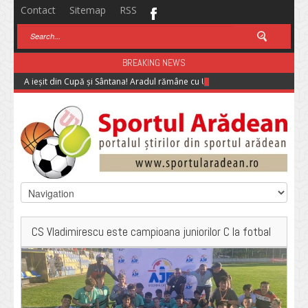
Contact
Sitemap
RSS
BREAKING NEWS
A ieșit din Cupă și Sântana! Aradul rămâne cu UTA în competiția KO
CS Vladimirescu este campioana juniorilor C la fotbal