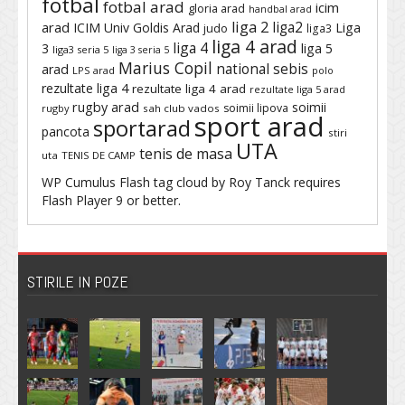
fotbal
fotbal arad
icim
gloria arad
handbal arad
liga 2
liga2
arad
ICIM Univ Goldis Arad
Liga
judo
liga3
liga 4 arad
liga 4
3
liga 5
liga3 seria 5
liga 3 seria 5
Marius Copil
national sebis
arad
LPS arad
polo
rezultate liga 4
rezultate liga 4 arad
rezultate liga 5 arad
rugby arad
soimii
soimii lipova
rugby
sah club vados
sport arad
sportarad
pancota
stiri
UTA
tenis de masa
uta
TENIS DE CAMP
WP Cumulus Flash tag cloud by
Roy Tanck
requires
Flash Player
9 or better.
STIRILE IN POZE