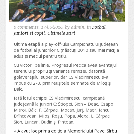
0 comments
, 17/06/2026, by
admin
, in
Fotbal
,
Juniori si copii
,
Ultimele stiri
Ultima etapă a play-off-ului Campionatului Judeţean
de fotbal al juniorilor C (născuţi 2010 sau mai mici) a
adus și meciul pentru titlu.
Cu victorii pe linie, Progresul Pecica avea avantajul
terenului propriu şi varianta remizei, datorită
golaverajului superior, dar CS Vladimirescu s-a
impus cu 2-0, prin reuşitele semnate de Miloş şi
Bâlc.
Iată lotul echipei CS Vladimirescu, campioană
judeţeană la juniori C: Știopei, Sion – Deac, Csapo,
Mitroi, Bâlc, F. Cârpaci, Mocan, Jurj, Maer, Iancu,
Brîncovean, Miloș, Roșu, Popa, Alexa, L. Cârpaci,
Sion, Luncan, Budin şi Pintean.
«
A avut loc prima ediție a Memorialului Pavel Sîrbu