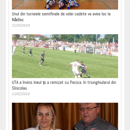
Unul din turneele semifinale de volei cadete va avea loc la
Nădlac
21/03/2019
UTA a învins Ineul și a remizat cu Pecica, în triunghiularul din
Sînicolau
15/02/2016