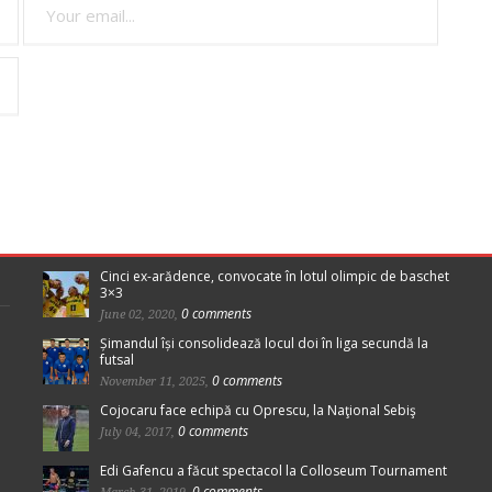
Cinci ex-arădence, convocate în lotul olimpic de baschet
3×3
0 comments
June 02, 2020,
Șimandul își consolidează locul doi în liga secundă la
futsal
0 comments
November 11, 2025,
Cojocaru face echipă cu Oprescu, la Naţional Sebiş
0 comments
July 04, 2017,
Edi Gafencu a făcut spectacol la Colloseum Tournament
0 comments