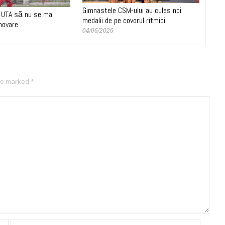
Gimnastele CSM-ului au cules noi
a UTA să nu se mai
medalii de pe covorul ritmicii
movare
04/06/2026
are marked
*