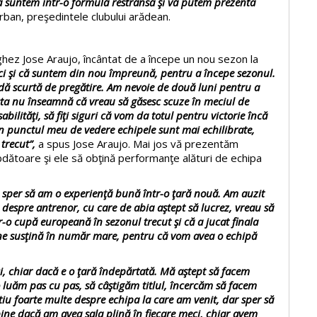
ă suntem într-o formulă restrânsă şi vă putem prezenta
rban, preşedintele clubului arădean.
ghez Jose Araujo, încântat de a începe un nou sezon la
ci şi că suntem din nou împreună, pentru a începe sezonul.
adă scurtă de pregătire. Am nevoie de două luni pentru a
sta nu înseamnă că vreau să găsesc scuze în meciul de
lităţi, să fiţi siguri că vom da totul pentru victorie încă
in punctul meu de vedere echipele sunt mai echilibrate,
 trecut”,
a spus Jose Araujo. Mai jos vă prezentăm
bdătoare şi ele să obţină performanţe alături de echipa
ci, sper să am o experienţă bună într-o ţară nouă. Am auzit
 despre antrenor, cu care de abia aştept să lucrez, vreau să
tr-o cupă europeană în sezonul trecut şi că a jucat finala
 ne susţină în număr mare, pentru că vom avea o echipă
, chiar dacă e o ţară îndepărtată. Mă aştept să facem
 luăm pas cu pas, să câştigăm titlul, încercăm să facem
iu foarte multe despre echipa la care am venit, dar sper să
bine dacă am avea sala plină în fiecare meci, chiar avem