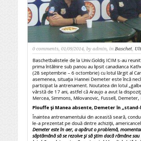
0 comments
, 01/09/2014, by
admin
, in
Baschet
,
Ult
Baschetbalistele de la Univ.Goldiş ICIM s-au reuni
prima întâlnire sub panou au lipsit canadianca Kat
(28 septembrie – 6 octombrie) cu lotul lărgit al C
asemenea, situaţia Hannei Demeter este încă neclară
participat la antrenament. Noutatea din lotul „galb
vârstă de 17 ani, astfel că Araujo a avut la dispoz
Mercea, Simmons, Milovanovic, Fussell, Demeter, E
Plouffe şi Manea absente, Demeter în „stand-
Înaintea antrenamentului din această seară, conduc
le-a prezentat pe două dintre achiziţii, americance
Demeter este în aer, a apărut o problemă, momentan 
săptămână să se rezolve şi să ştim dacă rămâne sau n