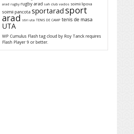
rugby arad
soimii lipova
arad
rugby
sah club vados
sport
sportarad
soimii pancota
arad
tenis de masa
stiri uta
TENIS DE CAMP
UTA
WP Cumulus Flash tag cloud by
Roy Tanck
requires
Flash Player
9 or better.