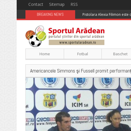
Contact
Sitemap
RSS
BREAKING NEWS
Pistolara Alexia Filimon este
Home
Fotbal
Baschet
Americancele Simmons şi Fussell promit performanţe 