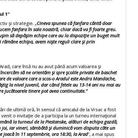
ul 1”
tiv şi strategie. „
Cineva spunea că fanfara cântă doar
ducem fanfara în sala noastră, chiar dacă va fi foarte greu.
euşim să depăşim echipe care au la dispoziţie un buget mult
şi rămâne echipa, avem nişte reguli clare şi prin
 Arad, care însă nu au avut până acum valoarea şi
 încercăm să ne orientăm şi spre şcolile private de baschet
are de valoare care a scos-o Aradul este Andra Mandache,
ştig la nivel juvenil, dar când fetele au 13-14 ani nu mai au
re jucătoarele tinere pot avea continuitate.”
ri de ultimă oră, în sensul că amicalul de la Vrsac a fost
a venit o invitaţie de a participa la un turneu internaţional
mână la turneul de la Piestanske, alături de echipa gazdă,
 joi, iar vineri, sâmbătă şi duminică vom disputa câte un
 joacă în 11 septembrie, ora 18:30, la Arad
”, a mai spus