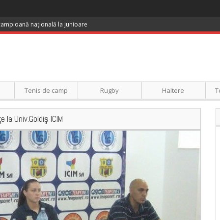
 campioană națională la junioare
Tenis de camp
Rugby
Haltere
T
la Univ.Goldiş ICIM