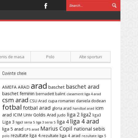
enis de masa
Polo
Alte sporturi
Cuvinte cheie
arad
baschet arad
baschet
AMEFA ARAD
baschet feminin
bernadett balint
clasament liga 4 arad
csm arad
cupa romaniei
daniela dodean
CSU Arad
fotbal
fotbal arad
icim
gloria arad
handbal arad
liga 2
liga2
arad
ICIM Univ Goldis Arad
judo
liga3
liga 4 arad
liga 4
Liga 3
liga3 seria 5
liga 3 seria 5
Marius Copil
national sebis
liga 5 arad
LPS arad
rezultate liga 4
rezultate liga 4 arad
polo
rezultate liga 5