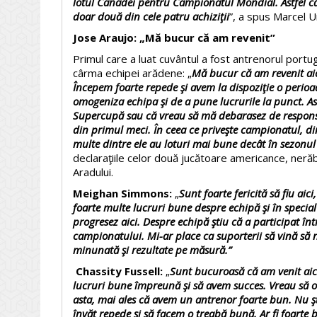
lotul Canadei pentru Campionatul Mondial. Astfel c
doar două din cele patru achiziţii
”, a spus Marcel U
Jose Araujo: „Mă bucur că am revenit”
Primul care a luat cuvântul a fost antrenorul portu
cârma echipei arădene: „
Mă bucur că am revenit ai
Începem foarte repede şi avem la dispoziţie o perio
omogeniza echipa şi de a pune lucrurile la punct. A
Supercupă sau că vreau să mă debarasez de responsabi
din primul meci.
În ceea ce priveşte campionatul, d
multe dintre ele au loturi mai bune decât în sezonul
declaraţiile celor două jucătoare americance, neră
Aradului.
Meighan Simmons:
„
Sunt foarte fericită să fiu ai
foarte multe lucruri bune despre echipă şi în special
progresez aici. Despre echipă ştiu că a participat în
campionatului. Mi-ar place ca suporterii să vină să
minunată şi rezultate pe măsură.
”
Chassity Fussell:
„
Sunt bucuroasă că am venit aici
lucruri bune împreună şi să avem succes. Vreau să o
asta, mai ales că avem un antrenor foarte bun. Nu şt
învăţ repede şi să facem o treabă bună. Ar fi foarte 