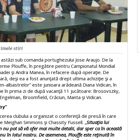
imele stiri
t astăzi sub comanda portughezului Jose Araujo. De la
herine Plouffe, în pregătire pentru Campionatul Mondial
anadei şi Andra Manea, în refacere după operaţie. De
, deşi ea a fost anunţată drept ultima achiziţie şi a
en-albastrelor” este junioara arădeană Diana Vidican, în
iţie în prima zi de după vacanţă 11 jucătoare: Brosovszky,
ngelman, Broomfield, Crăciun, Manta şi Vidican.
by”
erea clubului a organizat o conferinţă de presă în care
le Meighan Simmons şi Chassity Fussell. „
Situaţia lui
nu pot să vă ofer mai multe detalii, dar sper ca în această
u în lotul nostru. De asemenea, Plouffe este reţinută în