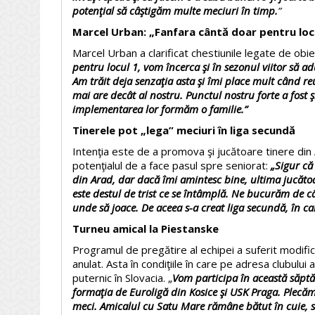
potenţial să câştigăm multe meciuri în timp.
”
Marcel Urban: „Fanfara cântă doar pentru loc
Marcel Urban a clarificat chestiunile legate de obiec
pentru locul 1, vom încerca şi în sezonul viitor să a
Am trăit deja senzaţia asta şi îmi place mult când r
mai are decât al nostru. Punctul nostru forte a fost 
implementarea lor formăm o familie.”
Tinerele pot „lega” meciuri în liga secundă
Intenţia este de a promova şi jucătoare tinere din
potenţialul de a face pasul spre seniorat:
„Sigur că
din Arad, dar dacă îmi amintesc bine, ultima jucăto
este destul de trist ce se întâmplă. Ne bucurăm de câ
unde să joace. De aceea s-a creat liga secundă, în ca
Turneu amical la Piestanske
Programul de pregătire al echipei a suferit modifică
anulat. Asta în condiţiile în care pe adresa clubului 
puternic în Slovacia. „
Vom participa în această săptă
formaţia de Euroligă din Kosice şi USK Praga. Plecăm
meci. Amicalul cu Satu Mare rămâne bătut în cuie, se