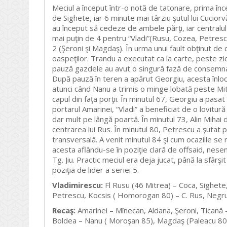
Meciul a început într-o notă de tatonare, prima înc
de Sighete, iar 6 minute mai târziu şutul lui Cucior
au început să cedeze de ambele părţi, iar centralul
mai puţin de 4 pentru “Vladi”(Rusu, Cozea, Petrescu 
2 (Şeroni şi Magdaş). În urma unui fault obţinut de 
oaspeţilor. Trandu a executat ca la carte, peste zid
pauză gazdele au avut o singură fază de consemnat, 
După pauză în teren a apărut Georgiu, acesta înlocu
atunci când Nanu a trimis o minge lobată peste Mit
capul din faţa porţii. În minutul 67, Georgiu a pasa
portarul Amarinei, “Vladi” a beneficiat de o lovitur
dar mult pe lângă poartă. În minutul 73, Alin Mihai 
centrarea lui Rus. În minutul 80, Petrescu a şutat 
transversală. A venit minutul 84 şi cum ocaziile se
acesta aflându-se în poziţie clară de offsaid, nes
Tg. Jiu. Practic meciul era deja jucat, până la sfârş
poziţia de lider a seriei 5.
Vladimirescu:
Fl Rusu (46 Mitrea) – Coca, Sighete
Petrescu, Kocsis ( Homorogan 80) – C. Rus, Negru 
Recaş:
Amarinei – Mînecan, Aldana, Şeroni, Ticană 
Boldea – Nanu ( Moroşan 85), Magdaş (Paleacu 80