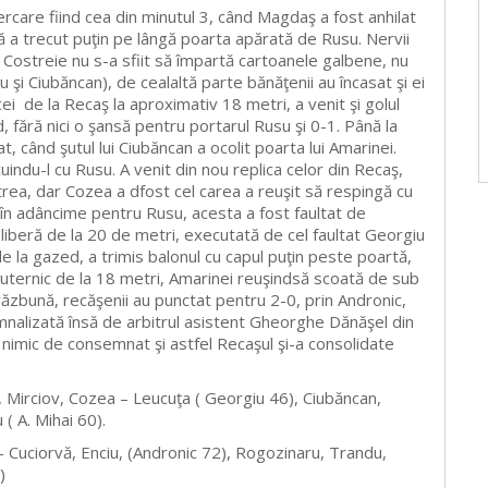
ercare fiind cea din minutul 3, când Magdaş a fost anhilat
vă a trecut puţin pe lângă poarta apărată de Rusu. Nervii
 Costreie nu s-a sfiit să împartă cartoanele galbene, nu
şi Ciubăncan), de cealaltă parte bănăţenii au încasat şi ei
cei de la Recaş la aproximativ 18 metri, a venit şi golul
, fără nici o şansă pentru portarul Rusu şi 0-1. Până la
când şutul lui Ciubăncan a ocolit poarta lui Amarinei.
indu-l cu Rusu. A venit din nou replica celor din Recaş,
rea, dar Cozea a dfost cel carea a reuşit să respingă cu
t în adâncime pentru Rusu, acesta a fost faultat de
ă liberă de la 20 de metri, executată de cel faultat Georgiu
de la gazed, a trimis balonul cu capul puţin peste poartă,
puternic de la 18 metri, Amarinei reuşindsă scoată de sub
 răzbună, recăşenii au punctat pentru 2-0, prin Andronic,
emnalizată însă de arbitrul asistent Gheorghe Dănăşel din
it nimic de consemnat şi astfel Recaşul şi-a consolidate
, Mirciov, Cozea – Leucuţa ( Georgiu 46), Ciubăncan,
( A. Mihai 60).
– Cuciorvă, Enciu, (Andronic 72), Rogozinaru, Trandu,
)