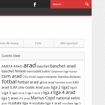
enis de masa
Polo
Alte sporturi
Cuvinte cheie
arad
baschet arad
baschet
AMEFA ARAD
baschet feminin
bernadett balint
clasament liga 4 arad
csm arad
cupa romaniei
daniela dodean
CSU Arad
fotbal
fotbal arad
icim
gloria arad
handbal arad
liga 2
liga2
arad
ICIM Univ Goldis Arad
judo
liga3
liga 4 arad
liga 4
Liga 3
liga3 seria 5
liga 3 seria 5
Marius Copil
national sebis
liga 5 arad
LPS arad
rezultate liga 4
rezultate liga 4 arad
polo
rezultate liga 5