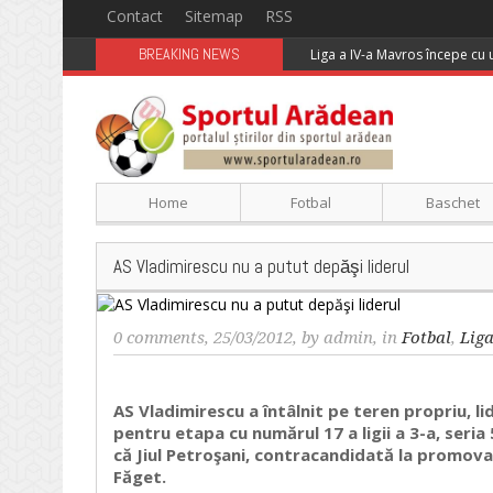
Contact
Sitemap
RSS
BREAKING NEWS
Liga a IV-a Mavros începe cu
Home
Fotbal
Baschet
AS Vladimirescu nu a putut depăşi liderul
0 comments
, 25/03/2012, by
admin
, in
Fotbal
,
Lig
AS Vladimirescu a întâlnit pe teren propriu, li
pentru etapa cu numărul 17 a ligii a 3-a, seria
că Jiul Petroşani, contracandidată la promovar
Făget.