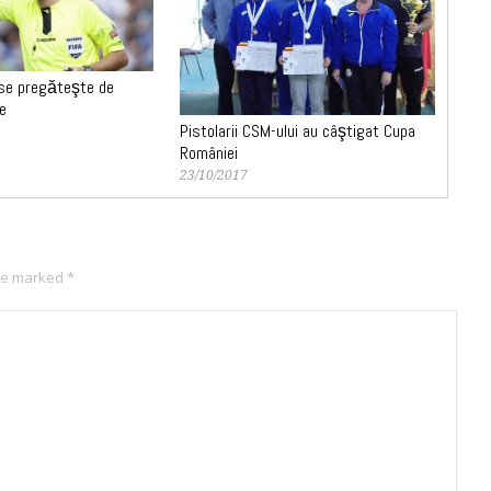
 se pregăteşte de
ce
Pistolarii CSM-ului au câştigat Cupa
României
23/10/2017
are marked
*