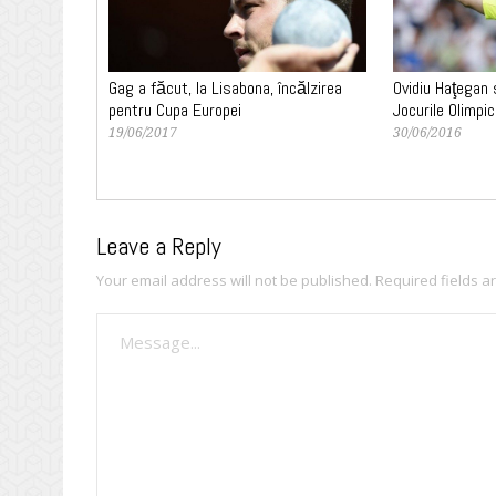
Gag a făcut, la Lisabona, încălzirea
Ovidiu Haţegan
pentru Cupa Europei
Jocurile Olimpi
19/06/2017
30/06/2016
Leave a Reply
Your email address will not be published.
Required fields 