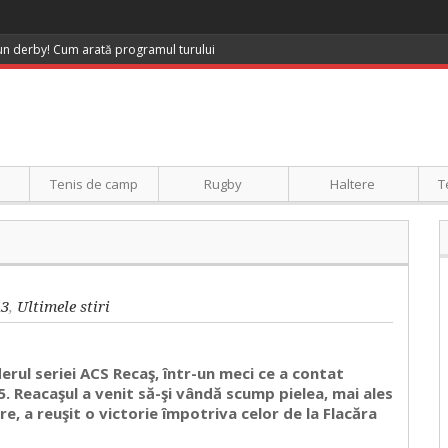
 un derby! Cum arată programul turului
Tenis de camp
Rugby
Haltere
T
a3
,
Ultimele stiri
derul seriei ACS Recaş, într-un meci ce a contat
 5. Reacaşul a venit să-şi vândă scump pielea, mai ales
e, a reuşit o victorie împotriva celor de la Flacăra