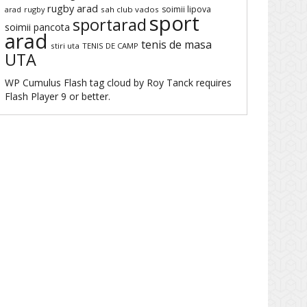
rugby arad
soimii lipova
arad
rugby
sah club vados
sport
sportarad
soimii pancota
arad
tenis de masa
stiri uta
TENIS DE CAMP
UTA
WP Cumulus Flash tag cloud by
Roy Tanck
requires
Flash Player
9 or better.