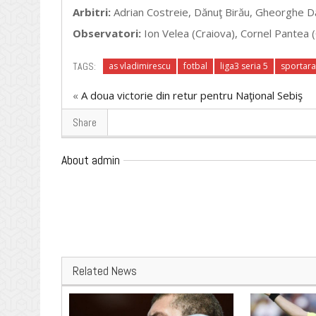
Arbitri:
Adrian Costreie, Dănuţ Birău, Gheorghe Dăn
Observatori:
Ion Velea (Craiova), Cornel Pantea
TAGS:
as vladimirescu
fotbal
liga3 seria 5
sportar
«
A doua victorie din retur pentru Naţional Sebiş
Share
About admin
Related News