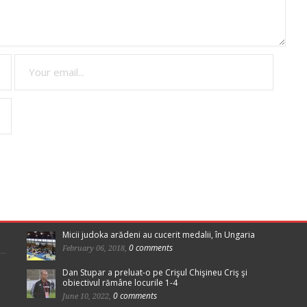
Micii judoka arădeni au cucerit medalii, în Ungaria
0 comments
February 06, 2018,
Dan Stupar a preluat-o pe Crişul Chişineu Criş şi
obiectivul rămâne locurile 1-4
0 comments
June 10, 2022,