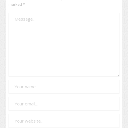
marked
*