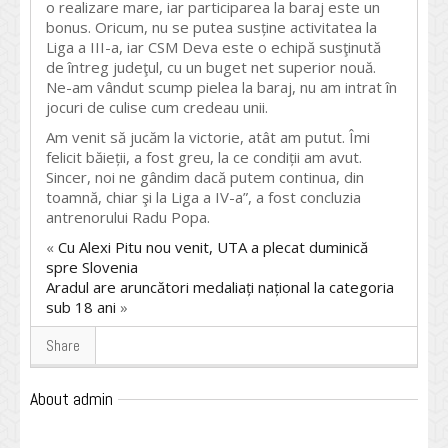
o realizare mare, iar participarea la baraj este un
bonus. Oricum, nu se putea susține activitatea la
Liga a III-a, iar CSM Deva este o echipă susţinută
de întreg judeţul, cu un buget net superior nouă.
Ne-am vândut scump pielea la baraj, nu am intrat în
jocuri de culise cum credeau unii.
Am venit să jucăm la victorie, atât am putut. Îmi
felicit băieții, a fost greu, la ce condiții am avut.
Sincer, noi ne gândim dacă putem continua, din
toamnă, chiar şi la Liga a IV-a”, a fost concluzia
antrenorului Radu Popa.
«
Cu Alexi Pitu nou venit, UTA a plecat duminică
spre Slovenia
Aradul are aruncători medaliați național la categoria
sub 18 ani
»
Share
About admin