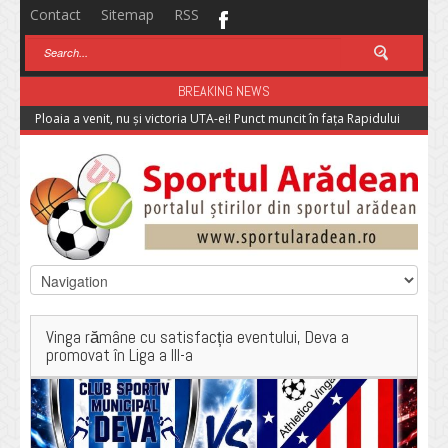
Contact
Sitemap
RSS
BREAKING NEWS
Ploaia a venit, nu și victoria UTA-ei! Punct muncit în fața Rapidului
Vinga rămâne cu satisfacția eventului, Deva a
promovat în Liga a III-a