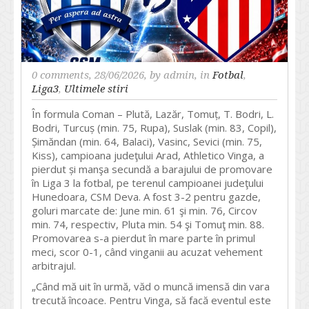
0 comments
, 28/06/2026, by
admin
, in
Fotbal
,
Liga3
,
Ultimele stiri
În formula Coman – Plută, Lazăr, Tomuț, T. Bodri, L.
Bodri, Turcuș (min. 75, Rupa), Suslak (min. 83, Copil),
Șimăndan (min. 64, Balaci), Vasinc, Sevici (min. 75,
Kiss), campioana judeţului Arad, Athletico Vinga, a
pierdut și manşa secundă a barajului de promovare
în Liga 3 la fotbal, pe terenul campioanei judeţului
Hunedoara, CSM Deva. A fost 3-2 pentru gazde,
goluri marcate de: June min. 61 şi min. 76, Circov
min. 74, respectiv, Pluta min. 54 şi Tomuţ min. 88.
Promovarea s-a pierdut în mare parte în primul
meci, scor 0-1, când vinganii au acuzat vehement
arbitrajul.
„Când mă uit în urmă, văd o muncă imensă din vara
trecută încoace. Pentru Vinga, să facă eventul este