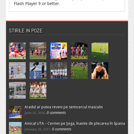
Flash Player
9 or better.
STIRILE IN POZE
Aradul ar putea reveni pe semicercul masculin
0 comments
June 16, 2016,
Amical UTA – Cermei pe Şega, înainte de plecarea în Spania
0 comments
January 26, 2017,