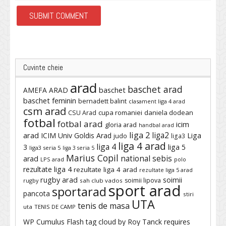
Cuvinte cheie
arad
baschet arad
baschet
AMEFA ARAD
baschet feminin
bernadett balint
clasament liga 4 arad
csm arad
cupa romaniei
daniela dodean
CSU Arad
fotbal
fotbal arad
icim
gloria arad
handbal arad
liga 2
liga2
arad
ICIM Univ Goldis Arad
Liga
judo
liga3
liga 4 arad
liga 4
3
liga 5
liga3 seria 5
liga 3 seria 5
Marius Copil
national sebis
arad
LPS arad
polo
rezultate liga 4
rezultate liga 4 arad
rezultate liga 5 arad
rugby arad
soimii
soimii lipova
rugby
sah club vados
sport arad
sportarad
pancota
stiri
UTA
tenis de masa
uta
TENIS DE CAMP
WP Cumulus Flash tag cloud by
Roy Tanck
requires