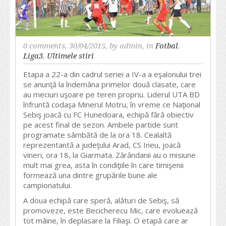
0 comments
, 30/04/2015, by
admin
, in
Fotbal
,
Liga3
,
Ultimele stiri
Etapa a 22-a din cadrul seriei a IV-a a eşalonului trei
se anunţă la îndemâna primelor două clasate, care
au meciuri uşoare pe teren propriu. Liderul UTA BD
înfruntă codaşa Minerul Motru, în vreme ce Naţional
Sebiş joacă cu FC Hunedoara, echipă fără obiectiv
pe acest final de sezon. Ambele partide sunt
programate sâmbătă de la ora 18. Cealaltă
reprezentantă a judeţului Arad, CS Ineu, joacă
vineri, ora 18, la Giarmata. Zărăndanii au o misiune
mult mai grea, asta în condiţiile în care timişenii
formează una dintre grupările bune ale
campionatului.
A doua echipă care speră, alături de Sebiş, să
promoveze, este Becicherecu Mic, care evoluează
tot mâine, în deplasare la Filiaşi. O etapă care ar