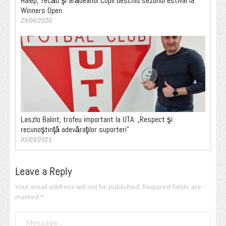
Halep, Tecău şi arădeanul Copil deschid sezonul estival la
Winners Open
29/06/2020
Laszlo Balint, trofeu important la UTA: „Respect şi
recunoştinţă adevăraţilor suporteri”
05/03/2021
Leave a Reply
Your email address will not be published.
Required fields are
marked
*