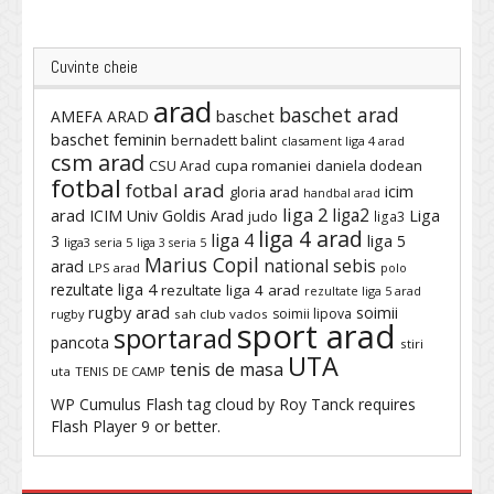
Cuvinte cheie
arad
baschet arad
baschet
AMEFA ARAD
baschet feminin
bernadett balint
clasament liga 4 arad
csm arad
cupa romaniei
daniela dodean
CSU Arad
fotbal
fotbal arad
icim
gloria arad
handbal arad
liga 2
liga2
arad
ICIM Univ Goldis Arad
Liga
judo
liga3
liga 4 arad
liga 4
3
liga 5
liga3 seria 5
liga 3 seria 5
Marius Copil
national sebis
arad
LPS arad
polo
rezultate liga 4
rezultate liga 4 arad
rezultate liga 5 arad
rugby arad
soimii
soimii lipova
rugby
sah club vados
sport arad
sportarad
pancota
stiri
UTA
tenis de masa
uta
TENIS DE CAMP
WP Cumulus Flash tag cloud by
Roy Tanck
requires
Flash Player
9 or better.