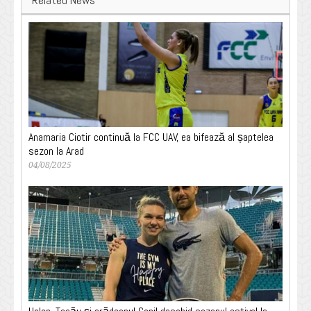
Related News
Anamaria Ciotir continuă la FCC UAV, ea bifează al șaptelea
sezon la Arad
04/08/2025