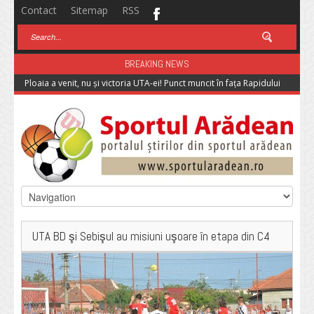
Contact
Sitemap
RSS
BREAKING NEWS
Ploaia a venit, nu și victoria UTA-ei! Punct muncit în fața Rapidului
UTA BD şi Sebişul au misiuni uşoare în etapa din C4