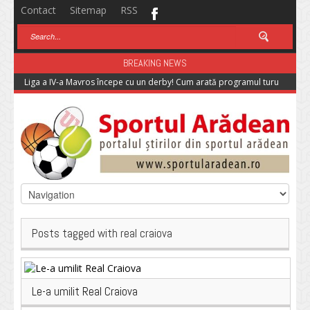
Contact
Sitemap
RSS
BREAKING NEWS
Liga a IV-a Mavros începe cu un derby! Cum arată programul turului
Posts tagged with real craiova
Le-a umilit Real Craiova