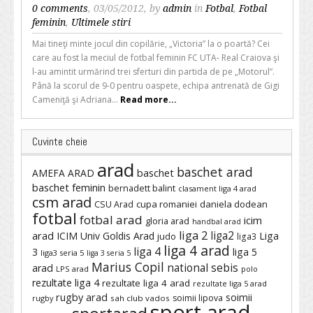
0 comments
, 03/05/2012, by
admin
in
Fotbal
,
Fotbal
feminin
,
Ultimele stiri
Mai tineţi minte jocul din copilărie, „Victoria” la o poartă? Cei
care au fost la meciul de fotbal feminin FC UTA- Real Craiova şi
l-au amintit urmărind trei sferturi din partida de pe „Motorul”.
Până la scorul de 9-0 pentru oaspete, echipa antrenată de Gigi
Cameniţă şi Adriana...
Read more...
Cuvinte cheie
arad
baschet arad
baschet
AMEFA ARAD
baschet feminin
bernadett balint
clasament liga 4 arad
csm arad
cupa romaniei
daniela dodean
CSU Arad
fotbal
fotbal arad
icim
gloria arad
handbal arad
liga 2
liga2
arad
ICIM Univ Goldis Arad
Liga
judo
liga3
liga 4 arad
liga 4
3
liga 5
liga3 seria 5
liga 3 seria 5
Marius Copil
national sebis
arad
LPS arad
polo
rezultate liga 4
rezultate liga 4 arad
rezultate liga 5 arad
rugby arad
soimii
soimii lipova
rugby
sah club vados
sport arad