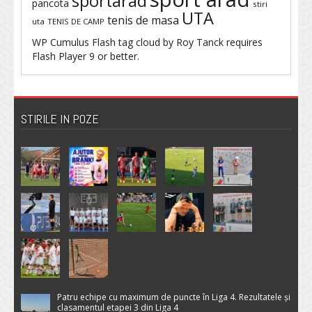
sportarad
pancota
stiri
UTA
tenis de masa
uta
TENIS DE CAMP
WP Cumulus Flash tag cloud by
Roy Tanck
requires
Flash Player
9 or better.
STIRILE IN POZE
Patru echipe cu maximum de puncte în Liga 4. Rezultatele și
clasamentul etapei 3 din Liga 4