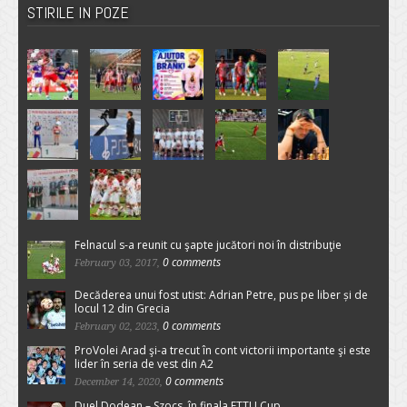
STIRILE IN POZE
Felnacul s-a reunit cu şapte jucători noi în distribuţie
0 comments
February 03, 2017,
Decăderea unui fost utist: Adrian Petre, pus pe liber și de
locul 12 din Grecia
0 comments
February 02, 2023,
ProVolei Arad şi-a trecut în cont victorii importante şi este
lider în seria de vest din A2
0 comments
December 14, 2020,
Duel Dodean – Szocs, în finala ETTU Cup