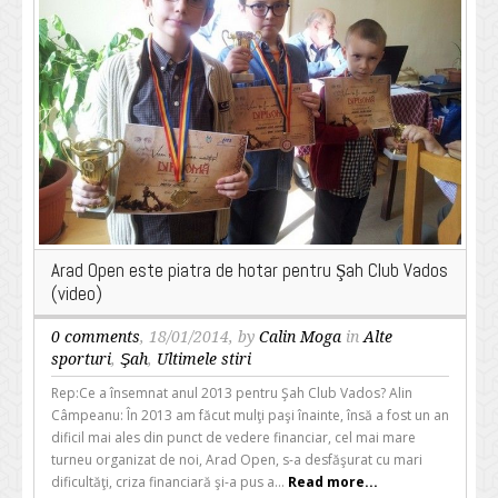
Arad Open este piatra de hotar pentru Şah Club Vados
(video)
0 comments
, 18/01/2014, by
Calin Moga
in
Alte
sporturi
,
Şah
,
Ultimele stiri
Rep:Ce a însemnat anul 2013 pentru Şah Club Vados? Alin
Câmpeanu: În 2013 am făcut mulţi paşi înainte, însă a fost un an
dificil mai ales din punct de vedere financiar, cel mai mare
turneu organizat de noi, Arad Open, s-a desfăşurat cu mari
dificultăţi, criza financiară şi-a pus a...
Read more...