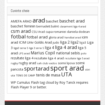
Cuvinte cheie
arad
baschet arad
baschet
AMEFA ARAD
baschet feminin
bernadett balint
clasament liga 4 arad
csm arad
cupa romaniei
daniela dodean
CSU Arad
fotbal
fotbal arad
icim
gloria arad
handbal arad
liga 2
liga2
arad
ICIM Univ Goldis Arad
Liga
judo
liga3
liga 4 arad
liga 4
3
liga 5
liga3 seria 5
liga 3 seria 5
Marius Copil
national sebis
arad
LPS arad
polo
rezultate liga 4
rezultate liga 4 arad
rezultate liga 5 arad
rugby arad
soimii
soimii lipova
rugby
sah club vados
sport arad
sportarad
pancota
stiri
UTA
tenis de masa
uta
TENIS DE CAMP
WP Cumulus Flash tag cloud by
Roy Tanck
requires
Flash Player
9 or better.