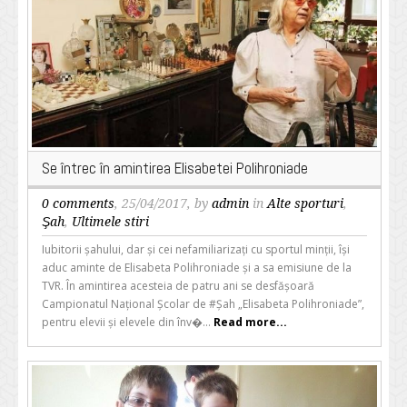
Se întrec în amintirea Elisabetei Polihroniade
0 comments
, 25/04/2017, by
admin
in
Alte sporturi
,
Şah
,
Ultimele stiri
Iubitorii șahului, dar și cei nefamiliarizați cu sportul minții, își
aduc aminte de Elisabeta Polihroniade și a sa emisiune de la
TVR. În amintirea acesteia de patru ani se desfășoară
Campionatul Național Școlar de #Șah „Elisabeta Polihroniade”,
pentru elevii și elevele din înv�...
Read more...