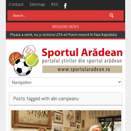
Contact
Sitemap
RSS
BREAKING NEWS
Ploaia a venit, nu și victoria UTA-ei! Punct muncit în fața Rapidului
Posts tagged with alin campeanu