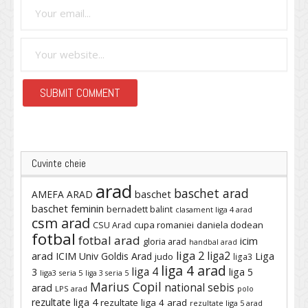
Cuvinte cheie
arad
baschet arad
baschet
AMEFA ARAD
baschet feminin
bernadett balint
clasament liga 4 arad
csm arad
cupa romaniei
daniela dodean
CSU Arad
fotbal
fotbal arad
icim
gloria arad
handbal arad
liga 2
liga2
arad
ICIM Univ Goldis Arad
Liga
judo
liga3
liga 4 arad
liga 4
3
liga 5
liga3 seria 5
liga 3 seria 5
Marius Copil
national sebis
arad
LPS arad
polo
rezultate liga 4
rezultate liga 4 arad
rezultate liga 5 arad