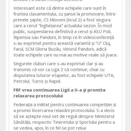
Interesant este că dintre echipele care sunt în
fruntea clasamentului, cu șanse la promovare, între
primele șapte, CS Mioveni (locul 2) a fost singura
care a cerut ”înghețarea” actualului sezon. În mod
public, suspendarea definitivă a cerut și ASU Poli,
Ripensia sau Pandurii, în timp ce în videoconferință
s-au exprimat pentru această variantă și ”U” Cluj,
Farul, SCM Gloria Buzău, Viitorul Pandurii, adică
toate echipele care nu mai au motive reale să joace.
Singurele cluburi care s-au exprimat clar și au
transmis că vor ca Liga 2 să continue, chiar cu
disputatea tuturor etapelor, au fost echipele UTA,
Petrolul, Turris și Rapid.
FRF vrea continuarea Ligii a II-a şi promite
relaxarea protocolului
Federația a militat pentru continuarea competiției și
a promis încercarea relaxării protocolului. S-a decis
să se aștepte noul set de reguli dinspre Ministerul
Sănătății, respectiv Tineretului și Sportului pentru a
se vedea, apoi, în ce fel se pot relua