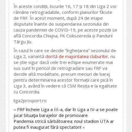
În aceste condiții, locurile 16, 17 și 18 din Liga 2 vor
rămâne retrogradabile, conform planurilor făcute
de FRF. În acest moment, după 24 de etape
disputate înainte de suspendarea sezonului din
cauza pandemiei de COVID-19, pe aceste poziții se
află Concordia Chiajna, FK Csikszereda și Pandurii
Târgu Jiu.
În cazul în care se decide ”înghețarea” sezonului de
Liga 2, variantă
dorită de majoritatea cluburilor
, nu
se știe sigur dacă cele trei echipe enumerate mai
sus sunt în pericol de retrogradare sau FRF va
decide altă modalitate, precum meciuri de baraj
pentru determinarea acestor formații care pică în
Liga 3, având în vedere că CSM Reșița e la egalitate
cu Concordia.
liga2prosport.ro
«
FRF încheie Liga a III-a, dar în Liga a IV-a se poate
juca! Situaţia barajelor de promovare
Pandemia strică sărbătoarea: noul stadion UTA ar
putea fi inaugurat fără spectatori!
»