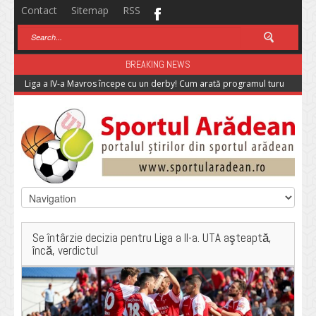
Contact
Sitemap
RSS
BREAKING NEWS
Liga a IV-a Mavros începe cu un derby! Cum arată programul turului
Se întârzie decizia pentru Liga a II-a. UTA aşteaptă,
încă, verdictul