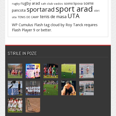
rugby arad
soimii
soimii lipova
rugby
sah club vados
sport arad
sportarad
pancota
stiri
UTA
tenis de masa
uta
TENIS DE CAMP
WP Cumulus Flash tag cloud by
Roy Tanck
requires
Flash Player
9 or better.
STIRILE IN POZE