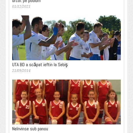
urcat pe podium
01/12/2021
UTA BD a scăpat ieftin la Sebiş
21/09/2014
Neînvinse sub panou