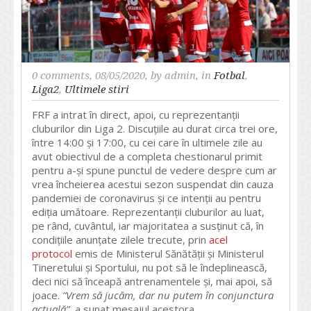
0 comments
, 08/05/2020, by
admin
, in
Fotbal
,
Liga2
,
Ultimele stiri
FRF a intrat în direct, apoi, cu reprezentanții
cluburilor din Liga 2. Discuțiile au durat circa trei ore,
între 14:00 și 17:00, cu cei care în ultimele zile au
avut obiectivul de a completa chestionarul primit
pentru a-și spune punctul de vedere despre cum ar
vrea încheierea acestui sezon suspendat din cauza
pandemiei de coronavirus și ce intenții au pentru
ediția umătoare. Reprezentanții cluburilor au luat,
pe rând, cuvântul, iar majoritatea a susținut că, în
condițiile anunțate zilele trecute, prin
acel
protocol
emis de Ministerul Sănătății și Ministerul
Tineretului și Sportului, nu pot să le îndeplinească,
deci nici să înceapă antrenamentele și, mai apoi, să
joace.
”Vrem să jucăm, dar nu putem în conjunctura
actuală”
, a sunat mesajul acestora.