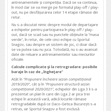
antrenamentele și competiția. Dacă se va continua,
în mod clar se va merge pe formatul play-off / play-
out, nu pe desfășurarea celor 14 etape rămase din
retur.
Nu s-a discutat nimic despre modul de departajare
a echipelor pentru participarea în play-off / play-
out, dacă se scad sau nu punctele obținute la ”masa
verde”, în retur, de cele cinci echipe cu Sportul
Snagov, sau despre un sistem de joc, ci doar dacă
se va putea sau nu juca. Totodată, nu s-au avansat
date de reluare a antrenamentelor sau meciurilor
oficiale.
Calcule complicate şi la retrogradare: posibile
baraje în caz de „îngheţare”
Atât în
”Propunere încheiere sezon competițional
2019/2020”
, cât și în
”Propunere structură sezon
competițional 2020/2021”
, echipelor din Liga 3 li s-a
prezentat un plan în care din Liga 2 ar pica trei
echipe în această vară, adică locurile rămase
retrogradabile după ce Daco-Getica București s-a
retras, iar Sportul Snagov a fost exclusă.