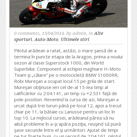
0 comments
, 13/04/2014, by
admin
, in
Alte
sporturi
,
Auto-Moto
,
Ultimele stiri
Pilotul arădean a ratat, astăzi, o mare şansă de a
termina în puncte etapa de la Aragon, prima a noului
sezon al clasei Superstock 1000, din World
Superbike. Component al echipei maghiare H-Moto
Team şi „călare” pe o motocicletă BMW S1000RR,
Robi Mureşan a ocupat locul 15 pe grila de start.
Mureşan obţinuse ieri cel de-al 15-lea timp al
calificărilor cu 2:04.141, un timp cu +2.531 faţă de
pole-position. Revenind la cursa de azi, Mureşan a
urcat după trei tururi până pe locul 12, apoi a trecut
chiar pe 11, la bătaie cu Lanusse pentru un loc în
top 10. La mijlocul cursei, arădeanul părea să nu
aibă probleme în a-şi apăra poziţia, reuşind să pună
şase secunde între el şi urmăritori. Ajutat de timpi
pe tur foarte buni, cu un record de 2:04.161, pilotul