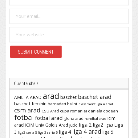
Cuvinte cheie
arad
baschet arad
baschet
AMEFA ARAD
baschet feminin
bernadett balint
clasament liga 4 arad
csm arad
cupa romaniei
daniela dodean
CSU Arad
fotbal
fotbal arad
icim
gloria arad
handbal arad
liga 2
liga2
arad
ICIM Univ Goldis Arad
Liga
judo
liga3
liga 4 arad
liga 4
3
liga 5
liga3 seria 5
liga 3 seria 5