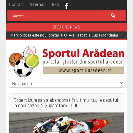
Contact
Sitemap
RSS
BREAKING NEWS
Marcio Rosa este noul portar al UTA-ei, a fost la Cupa Mondială!
Robert Mureşan a abandonat în ultimul tur, la debutul
în noul sezon al Superstock 1000