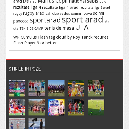
Marius Copil
national sebis
arad
LPS arad
polo
rezultate liga 4
rezultate liga 4 arad
rezultate liga 5 arad
rugby arad
soimii
soimii lipova
rugby
sah club vados
sport arad
sportarad
pancota
stiri
UTA
tenis de masa
uta
TENIS DE CAMP
WP Cumulus Flash tag cloud by
Roy Tanck
requires
Flash Player
9 or better.
STIRILE IN POZE