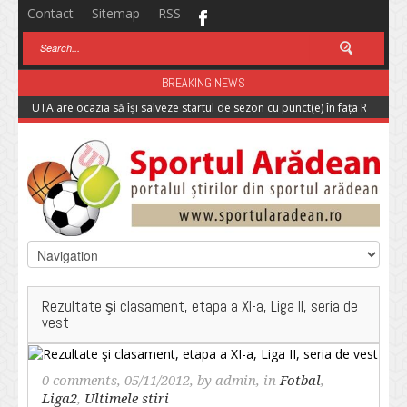
Contact
Sitemap
RSS
BREAKING NEWS
UTA are ocazia să își salveze startul de sezon cu punct(e) în fața Rapidulu
Rezultate şi clasament, etapa a XI-a, Liga II, seria de
vest
0 comments
, 05/11/2012, by
admin
, in
Fotbal
,
Liga2
,
Ultimele stiri