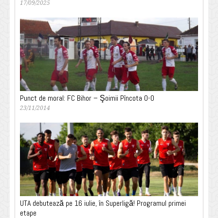
17/09/2025
Punct de moral: FC Bihor – Şoimii Pîncota 0-0
23/11/2014
UTA debutează pe 16 iulie, în Superligă! Programul primei
etape