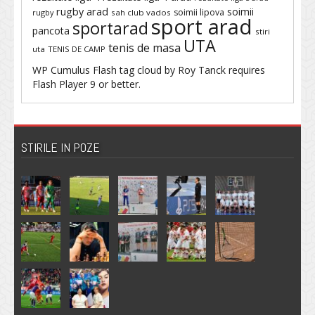
rugby arad
soimii
soimii lipova
rugby
sah club vados
sport arad
sportarad
pancota
stiri
UTA
tenis de masa
uta
TENIS DE CAMP
WP Cumulus Flash tag cloud by
Roy Tanck
requires
Flash Player
9 or better.
STIRILE IN POZE