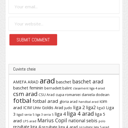
Cuvinte cheie
arad
baschet arad
baschet
AMEFA ARAD
baschet feminin
bernadett balint
clasament liga 4 arad
csm arad
cupa romaniei
daniela dodean
CSU Arad
fotbal
fotbal arad
icim
gloria arad
handbal arad
liga 2
liga2
arad
ICIM Univ Goldis Arad
Liga
judo
liga3
liga 4 arad
liga 4
3
liga 5
liga3 seria 5
liga 3 seria 5
Marius Copil
national sebis
arad
LPS arad
polo
rezultate liga 4
rezultate liga 4 arad
rezultate liga 5 arad