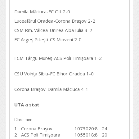
Damila Măciuca-FC Olt 2-0
Luceafărul Oradea-Corona Braşov 2-2
CSM Rm. Vâlcea-Unirea Alba Iulia 3-2
FC Argeş Piteşti-CS Mioveni 2-0
FCM Târgu Mureş-ACS Poli Timişoara 1-2
CSU Voinţa Sibiu-FC Bihor Oradea 1-0
Corona Braşov-Damila Măciuca 4-1
UTA a stat
Clasament
1
Corona Braşov
10
7
3
0
20:8
24
2
ACS Poli Timişoara
10
5
5
0
18:8
20