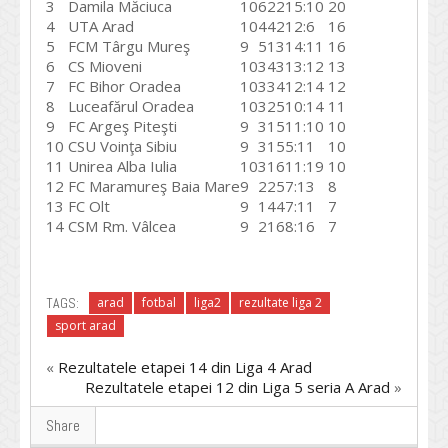
3
Damila Măciuca
10
6
2
2
15:10
20
4
UTA Arad
10
4
4
2
12:6
16
5
FCM Târgu Mureş
9
5
1
3
14:11
16
6
CS Mioveni
10
3
4
3
13:12
13
7
FC Bihor Oradea
10
3
3
4
12:14
12
8
Luceafărul Oradea
10
3
2
5
10:14
11
9
FC Argeş Piteşti
9
3
1
5
11:10
10
10
CSU Voinţa Sibiu
9
3
1
5
5:11
10
11
Unirea Alba Iulia
10
3
1
6
11:19
10
12
FC Maramureş Baia Mare
9
2
2
5
7:13
8
13
FC Olt
9
1
4
4
7:11
7
14
CSM Rm. Vâlcea
9
2
1
6
8:16
7
TAGS:
arad
fotbal
liga2
rezultate liga 2
sport arad
«
Rezultatele etapei 14 din Liga 4 Arad
Rezultatele etapei 12 din Liga 5 seria A Arad
»
Share