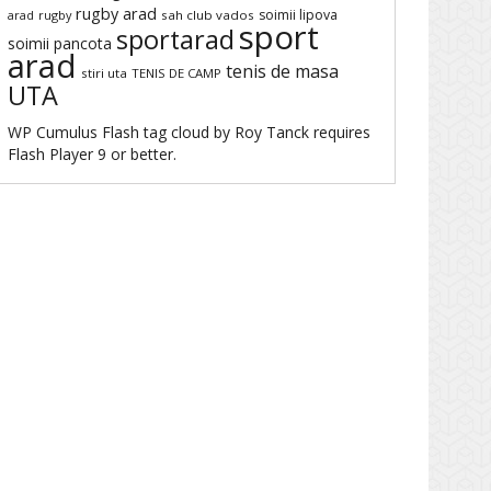
rugby arad
soimii lipova
arad
rugby
sah club vados
sport
sportarad
soimii pancota
arad
tenis de masa
stiri uta
TENIS DE CAMP
UTA
WP Cumulus Flash tag cloud by
Roy Tanck
requires
Flash Player
9 or better.