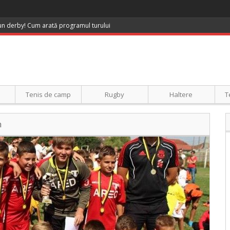
 un derby! Cum arată programul turului
Tenis de camp
Rugby
Haltere
T
n