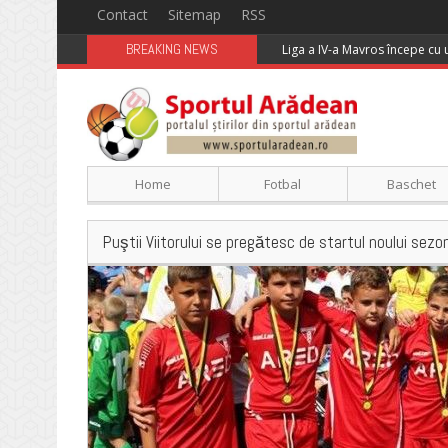
Contact
Sitemap
RSS
BREAKING NEWS
Liga a IV-a Mavros începe cu
Home
Fotbal
Baschet
Puştii Viitorului se pregătesc de startul noului sezo