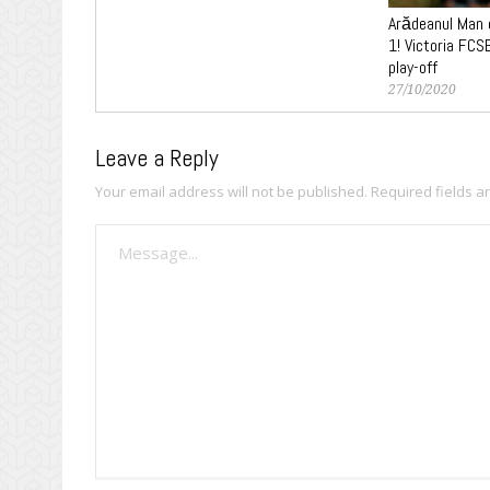
Arădeanul Man 
1! Victoria FCSB
play-off
27/10/2020
Leave a Reply
Your email address will not be published.
Required fields 