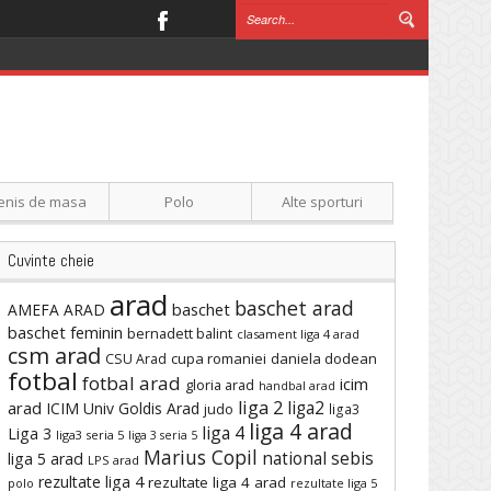
enis de masa
Polo
Alte sporturi
Cuvinte cheie
arad
baschet arad
baschet
AMEFA ARAD
baschet feminin
bernadett balint
clasament liga 4 arad
csm arad
cupa romaniei
daniela dodean
CSU Arad
fotbal
fotbal arad
icim
gloria arad
handbal arad
liga 2
liga2
arad
ICIM Univ Goldis Arad
judo
liga3
liga 4 arad
liga 4
Liga 3
liga3 seria 5
liga 3 seria 5
Marius Copil
national sebis
liga 5 arad
LPS arad
rezultate liga 4
rezultate liga 4 arad
polo
rezultate liga 5