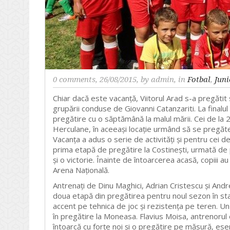
0 comments
, 26/08/2015, by
admin
, in
Fotbal
,
Juni
Chiar dacă este vacanță, Viitorul Arad s-a pregătit 
grupării conduse de Giovanni Catanzariti. La finalul
pregătire cu o săptămână la malul mării. Cei de la
Herculane, în aceeași locație urmând să se pregăt
Vacanța a adus o serie de activități și pentru cei de 
prima etapă de pregătire la Costinești, urmată de p
și o victorie. Înainte de întoarcerea acasă, copiii a
Arena Națională.
Antrenați de Dinu Maghici, Adrian Cristescu și Andr
doua etapă din pregătirea pentru noul sezon în st
accent pe tehnica de joc și rezistența pe teren. Un
în pregătire la Moneasa. Flavius Moisa, antrenorul e
întoarcă cu forțe noi și o pregătire pe măsură, ese