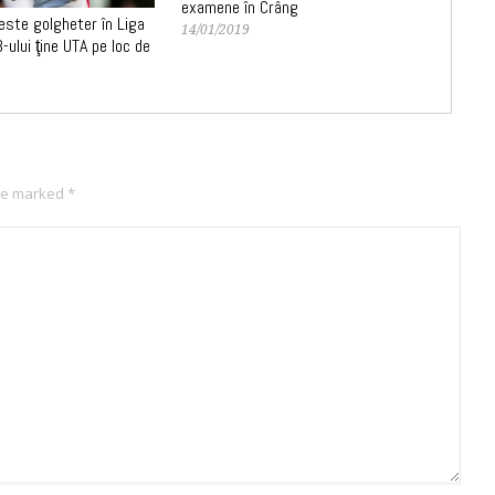
examene în Crâng
este golgheter în Liga
14/01/2019
-ului ţine UTA pe loc de
are marked
*