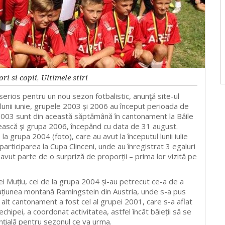
ori si copii
,
Ultimele stiri
serios pentru un nou sezon fotbalistic, anunţă site-ul
 lunii iunie, grupele 2003 și 2006 au început perioada de
 2003 sunt din această săptămână în cantonament la Băile
ească şi grupa 2006, începând cu data de 31 august.
la grupa 2004 (foto), care au avut la începutul lunii iulie
articiparea la Cupa Clinceni, unde au înregistrat 3 egaluri
u avut parte de o surpriză de proporții – prima lor vizită pe
ei Muțiu, cei de la grupa 2004 și-au petrecut ce-a de a
ațiunea montană Ramingstein din Austria, unde s-a pus
 alt cantonament a fost cel al grupei 2001, care s-a aflat
chipei, a coordonat activitatea, astfel încât băieții să se
nțială pentru sezonul ce va urma.