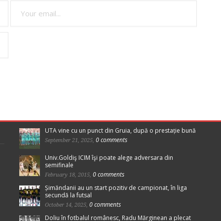
UTA vine cu un punct din Gruia, după o prestație bună
0 comments
September 21, 2025,
Univ.Goldiş ICIM îşi poate alege adversara din
semifinale
0 comments
February 18, 2015,
Șimăndanii au un start pozitiv de campionat, în liga
secundă la futsal
0 comments
October 14, 2025,
Doliu în fotbalul românesc, Radu Mărginean a plecat