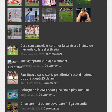
Care sunt șansele tricolorilor la calificare înainte de
meciurile cu Israel și Elveția
0 comments
November 16, 2023,
Mult aşteptatul cuplaj s-a amânat
0 comments
February 03, 2012,
Raul Rusu a scris istorie pe „Gloria”: record naţional
doborât după 25 de ani!
0 comments
March 03, 2015,
Poloiştii de la AMEFA vor juca finala play-out-ului
0 comments
May 08, 2018,
Crișul are mai puține adversare în liga secundă
0 comments
January 29, 2018,