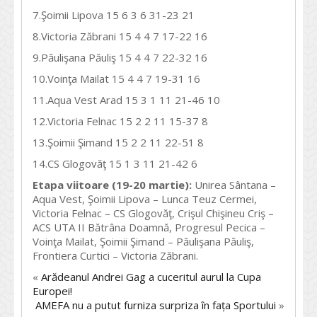
7.Şoimii Lipova 15 6 3 6 31-23 21
8.Victoria Zăbrani 15 4 4 7 17-22 16
9.Păulişana Păuliş 15 4 4 7 22-32 16
10.Voinţa Mailat 15 4 4 7 19-31 16
11.Aqua Vest Arad 15 3 1 11 21-46 10
12.Victoria Felnac 15 2 2 11 15-37 8
13.Şoimii Şimand 15 2 2 11 22-51 8
14.CS Glogovăţ 15 1 3 11 21-42 6
Etapa viitoare (19-20 martie):
Unirea Sântana –
Aqua Vest, Şoimii Lipova – Lunca Teuz Cermei,
Victoria Felnac – CS Glogovăţ, Crişul Chişineu Criş –
ACS UTA II Bătrâna Doamnă, Progresul Pecica –
Voinţa Mailat, Şoimii Şimand – Păulişana Păuliş,
Frontiera Curtici – Victoria Zăbrani.
«
Arădeanul Andrei Gag a cuceritul aurul la Cupa
Europei!
AMEFA nu a putut furniza surpriza în fața Sportului
»