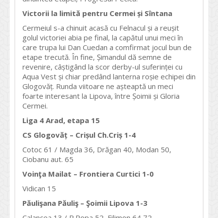
Victorii la limită pentru Cermei și Sîntana
Cermeiul s-a chinuit acasă cu Felnacul și a reușit
golul victoriei abia pe final, la capătul unui meci în
care trupa lui Dan Cuedan a comfirmat jocul bun de
etape trecută. În fine, Șimandul dă semne de
revenire, câștigând la scor derby-ul suferinței cu
Aqua Vest și chiar predând lanterna roșie echipei din
Glogovăț. Runda viitoare ne așteaptă un meci
foarte interesant la Lipova, între Șoimii și Gloria
Cermei.
Liga 4 Arad, etapa 15
CS Glogov
ăț – Crișul Ch.Criș 1-4
Cotoc 61 / Magda 36, Drăgan 40, Modan 50,
Ciobanu aut. 65
Voinţa Mailat – Frontiera Curtici 1-0
Vidican 15
Păulişana Păuliş – Şoimii Lipova 1-3
Calancea 13 / R.Popa 52, Filimon 64,72