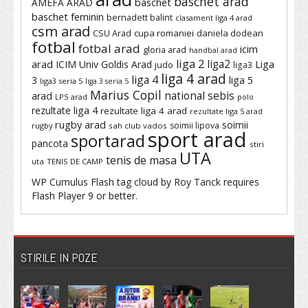
baschet arad
baschet
AMEFA ARAD
baschet feminin
bernadett balint
clasament liga 4 arad
csm arad
cupa romaniei
daniela dodean
CSU Arad
fotbal
fotbal arad
icim
gloria arad
handbal arad
liga 2
liga2
arad
ICIM Univ Goldis Arad
Liga
judo
liga3
liga 4 arad
liga 4
3
liga 5
liga3 seria 5
liga 3 seria 5
Marius Copil
national sebis
arad
LPS arad
polo
rezultate liga 4
rezultate liga 4 arad
rezultate liga 5 arad
rugby arad
soimii
soimii lipova
rugby
sah club vados
sport arad
sportarad
pancota
stiri
UTA
tenis de masa
uta
TENIS DE CAMP
WP Cumulus Flash tag cloud by
Roy Tanck
requires
Flash Player
9 or better.
STIRILE IN POZE