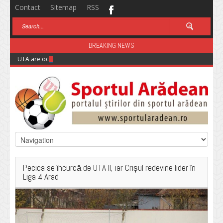
Contact
Sitemap
RSS
BREAKING NEWS
UTA are ocazia să își salveze startul de sezon cu punct(e) în fața Rapidulu
Pecica se încurcă de UTA II, iar Crișul redevine lider în
Liga 4 Arad