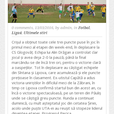
0 comments
, 13/03/2016, by
admin
, in
Fotbal
,
Liga4
,
Ultimele stiri
Crișul a obținut toate cele trei puncte puse în joc în
primul meci al etapei din week-end, în deplasare la
CS Glogovăț. Echipa lui Alin Drăgan a controlat clar
jocul și avea deja 2-0 la pauză, până la final
marcându-se de încă trei ori, pentru o victorie clară
a oaspeților. Tot în deplasare au câștigat echipele
din Sîntana și Lipova, care acumulează și ele puncte
prețioase în clasament. Ex-utistul Capătă a adus
victoria uniriștilor în dificilul meci de la Zăbrani, în
timp ce Lipova confirmă startul bun din acest an, cu
încă o victorie spectaculoasă, pe un teren din Păuliș
unde se câștigă greu puncte. Runda a continuat
duminică, cu mult așteptatul joc din cetatea Șiriei,
acolo unde puștii UTA-ei au reușit să stopeze liderul
dinaintea etapei, Progresul Pecica.