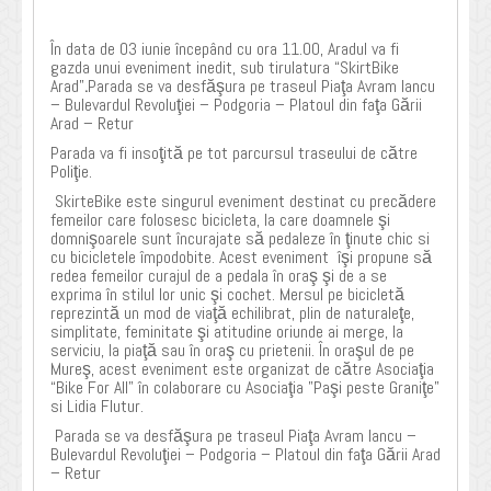
În data de 03 iunie începând cu ora 11.00, Aradul va fi
gazda unui eveniment inedit, sub tirulatura “SkirtBike
Arad”
.
Parada se va desfăşura pe traseul Piaţa Avram Iancu
– Bulevardul Revoluţiei – Podgoria – Platoul din faţa Gării
Arad – Retur
Parada va fi insoţită pe tot parcursul traseului de către
Poliţie.
SkirteBike este singurul eveniment destinat cu precădere
femeilor care folosesc bicicleta, la care doamnele şi
domnişoarele sunt încurajate să pedaleze în ţinute chic si
cu bicicletele împodobite. Acest eveniment îşi propune să
redea femeilor curajul de a pedala în oraş şi de a se
exprima în stilul lor unic şi cochet. Mersul pe bicicletă
reprezintă un mod de viaţă echilibrat, plin de naturaleţe,
simplitate, feminitate şi atitudine oriunde ai merge, la
serviciu, la piaţă sau în oraş cu prietenii. În oraşul de pe
Mureş, acest eveniment este organizat de către Asociaţia
“Bike For All”
în colaborare cu Asociaţia ”Paşi peste Graniţe”
si Lidia Flutur.
Parada se va desfăşura pe traseul Piaţa Avram Iancu –
Bulevardul Revoluţiei – Podgoria – Platoul din faţa Gării Arad
– Retur