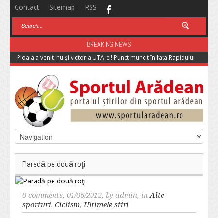
Contact
Sitemap
RSS
BREAKING NEWS
Ploaia a venit, nu și victoria UTA-ei! Punct muncit în fața Rapidului
Paradă pe două roţi
0 comments
, 01/06/2012, by
admin
, in
Alte
sporturi
,
Ciclism
,
Ultimele stiri