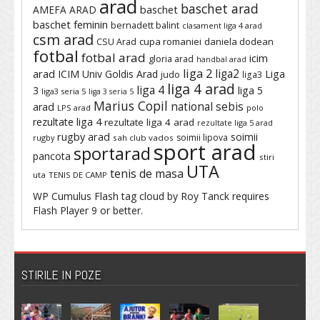
arad
baschet arad
baschet
AMEFA ARAD
baschet feminin
bernadett balint
clasament liga 4 arad
csm arad
cupa romaniei
daniela dodean
CSU Arad
fotbal
fotbal arad
icim
gloria arad
handbal arad
liga 2
liga2
arad
ICIM Univ Goldis Arad
Liga
judo
liga3
liga 4 arad
liga 4
3
liga 5
liga3 seria 5
liga 3 seria 5
Marius Copil
national sebis
arad
LPS arad
polo
rezultate liga 4
rezultate liga 4 arad
rezultate liga 5 arad
rugby arad
soimii
soimii lipova
rugby
sah club vados
sport arad
sportarad
pancota
stiri
UTA
tenis de masa
uta
TENIS DE CAMP
WP Cumulus Flash tag cloud by
Roy Tanck
requires
Flash Player
9 or better.
STIRILE IN POZE