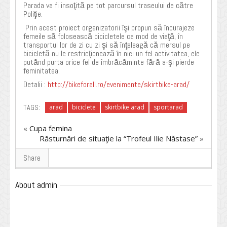
Parada va fi insoţită pe tot parcursul traseului de către
Poliţie.
Prin acest proiect organizatorii îşi propun să încurajeze
femeile să folosească bicicletele ca mod de viaţă, în
transportul lor de zi cu zi şi să înţeleagă că mersul pe
bicicletă nu le restricţionează în nici un fel activitatea, ele
putănd purta orice fel de îmbrăcăminte fără a-şi pierde
feminitatea.
Detalii :
http://bikeforall.ro/evenimente/skirtbike-arad/
TAGS:
arad
biciclete
skirtbike arad
sportarad
«
Cupa femina
Răsturnări de situaţie la “Trofeul Ilie Năstase”
»
Share
About admin