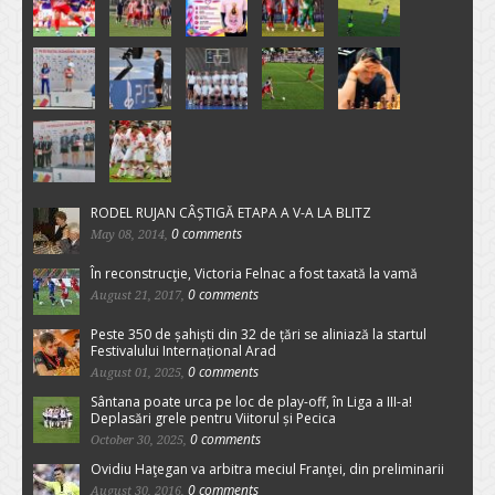
RODEL RUJAN CÂȘTIGĂ ETAPA A V-A LA BLITZ
0 comments
May 08, 2014,
În reconstrucţie, Victoria Felnac a fost taxată la vamă
0 comments
August 21, 2017,
Peste 350 de șahiști din 32 de țări se aliniază la startul
Festivalului Internațional Arad
0 comments
August 01, 2025,
Sântana poate urca pe loc de play-off, în Liga a III-a!
Deplasări grele pentru Viitorul și Pecica
0 comments
October 30, 2025,
Ovidiu Haţegan va arbitra meciul Franţei, din preliminarii
0 comments
August 30, 2016,