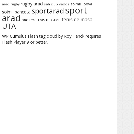
rugby arad
soimii lipova
arad
rugby
sah club vados
sport
sportarad
soimii pancota
arad
tenis de masa
stiri uta
TENIS DE CAMP
UTA
WP Cumulus Flash tag cloud by
Roy Tanck
requires
Flash Player
9 or better.