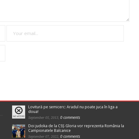
Lovitură pe semicerc: Aradul nu poate juca în liga a
doua!
0 comments
September 05, 2013,
Doi judoka de la CSȘ Gloria vor reprezenta România la
Campionatele Balcanice
0 comments
September 07, 2022,