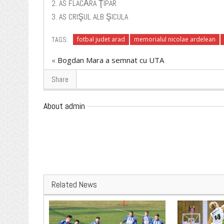
2. AS FLACĂRA ŢIPAR
3. AS CRIŞUL ALB ŞICULA
TAGS:
fotbal judet arad
memorialul nicolae ardelean
«
Bogdan Mara a semnat cu UTA
Share
About admin
Related News