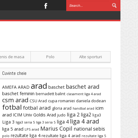
enis de masa
Polo
Alte sporturi
Cuvinte cheie
arad
baschet arad
baschet
AMEFA ARAD
baschet feminin
bernadett balint
clasament liga 4 arad
csm arad
cupa romaniei
daniela dodean
CSU Arad
fotbal
fotbal arad
icim
gloria arad
handbal arad
liga 2
liga2
arad
ICIM Univ Goldis Arad
judo
liga3
liga 4 arad
liga 4
Liga 3
liga3 seria 5
liga 3 seria 5
Marius Copil
national sebis
liga 5 arad
LPS arad
rezultate liga 4
rezultate liga 4 arad
polo
rezultate liga 5