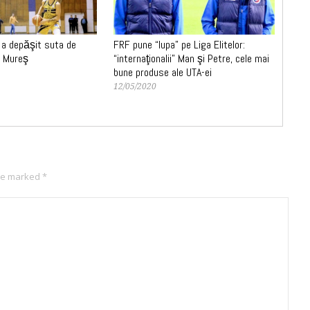
M a depăşit suta de
FRF pune “lupa” pe Liga Elitelor:
u Mureş
“internaţionalii” Man şi Petre, cele mai
bune produse ale UTA-ei
12/05/2020
are marked
*