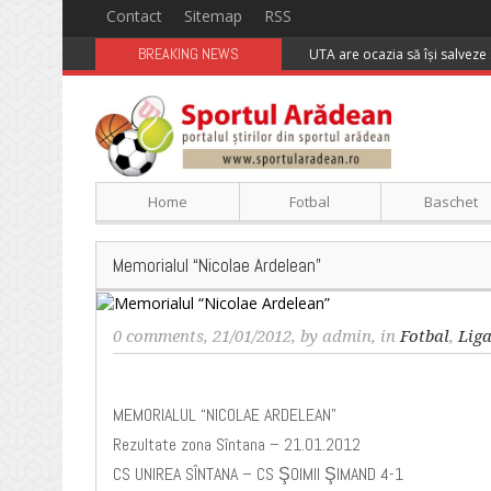
Contact
Sitemap
RSS
BREAKING NEWS
UTA are ocazia să își salveze 
Home
Fotbal
Baschet
Memorialul “Nicolae Ardelean”
0 comments
, 21/01/2012, by
admin
, in
Fotbal
,
Lig
MEMORIALUL “NICOLAE ARDELEAN”
Rezultate zona Sîntana – 21.01.2012
CS UNIREA SÎNTANA – CS ŞOIMII ŞIMAND 4-1