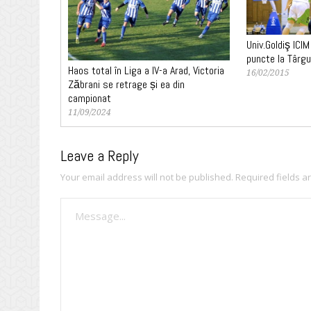
Univ.Goldiş ICI
puncte la Târg
Haos total în Liga a IV-a Arad, Victoria
16/02/2015
Zăbrani se retrage și ea din
campionat
11/09/2024
Leave a Reply
Your email address will not be published.
Required fields 