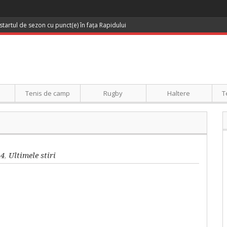
startul de sezon cu punct(e) în fața Rapidului
Tenis de camp
Rugby
Haltere
T
a4
,
Ultimele stiri