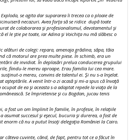
da, se agita dar supararea îi trecea ca o ploaie de
pricinuiseră necazuri. Avea forţa să se ridice după toate
bucurat de colaborarea şi profesionalismul, devotamentul şi
ă el le ştie pe toate, iar Adina şi Voichiţa nu mă slăbesc o
turi de colegi: repara, amenaja grădina, săpa, tăia
nd că motorul are prea multe piese. În schimb, era un
ientării de invidiat. În deplasări prelua conducerea grupului
urile, fiindu-le mereu aproape. Erau familia lui cea mare.
susţinut-o mereu, convins de talentul ei. Şi nu s-a înşelat.
 aşteptările. A venit într-o zi acasă şi mi-a spus că învaţă
 ocupat de ea şi aceasta s-a adaptat repede la viaţa de la
românească. Se împrietenise şi cu Bogdan, jucau tenis
ost un om împlinit în familie, în profesie, în relaţiile
-a asumat succesul şi eşecul, bucuria şi durerea, a fost de
ferit enorm că nu a putut însoţi delegaţia României la Cairo.
va cuvinte, când, de fapt, pentru tot ce a făcut în