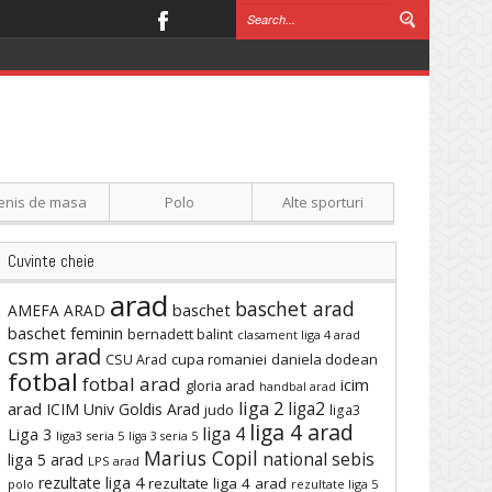
enis de masa
Polo
Alte sporturi
Cuvinte cheie
arad
baschet arad
baschet
AMEFA ARAD
baschet feminin
bernadett balint
clasament liga 4 arad
csm arad
cupa romaniei
daniela dodean
CSU Arad
fotbal
fotbal arad
icim
gloria arad
handbal arad
liga 2
liga2
arad
ICIM Univ Goldis Arad
judo
liga3
liga 4 arad
liga 4
Liga 3
liga3 seria 5
liga 3 seria 5
Marius Copil
national sebis
liga 5 arad
LPS arad
rezultate liga 4
rezultate liga 4 arad
polo
rezultate liga 5