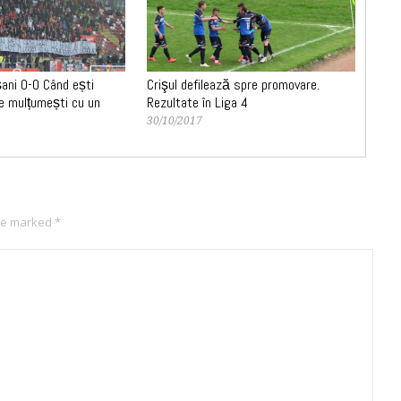
ani 0-0 Când ești
Crişul defilează spre promovare.
te mulțumești cu un
Rezultate în Liga 4
30/10/2017
are marked
*