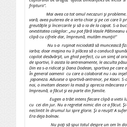
fripturii”.
Mai avea ca tot omul necazuri şi probleme. Explo
vară, avea puterea de a ierta chiar şi pe cei care îi 
greutăţile şi încercarile şi să o ia de la capat. S-a 
onestitatea colegilor: „nu pot fără Vasile Păltineanu c
clipă cu cifrele dar, împreună, mutăm munţii!”
Nu s-a ruşinat niciodată să muncească fizic ală
iarba; doar maşina nu îi plăcea să o conducă spunâ
copilot desăvârşit, un ghid perfect, cu un simţ al or
de sportivi, îi asista la antrenamente, le asculta păs
Din ea s-a ridicat şi Dana Dodean, sportiva pe care a 
În general oamenii cu care a colaborat nu i-au inşelat
japoneza. Adusese o sportivă-antrenor, pe Kaori. S-a
noi, o invitam deseori la masă şi aprecia mâncarea 
împreună, a făcut şi ea parte din familie.
Eugen a trăit intens fiecare clipă a vietii lui, a f
cu cei din jur. Nu a regretat nimic din ce a făcut. Şi
neclintit în drumul lui spre glorie. Şi a reuşit! A su
Era deja bolnav.
Nu poţi să spui totul despre un om în doar câte