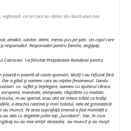
s, veghează ca cei care au rămas să-i ducă visul mai
 amabil, iubitor, atent, mereu pus pe şotii. Un copil care
 responsabil. Responsabil pentru familie, angajaţi,
otroceni l-a felicitat Preşedintele României pentru
artă-n poartă să caute sponsori. Mulţi l-au refuzat fără
. Dar a găsit şi oameni care au inţeles fenomenul: Sandu
ponsori cu suflet şi înţelegere, oameni cu ajutorul cărora
i europene, mondiale, olimpiade, răsplătite cu medalii.
izorului, m-au speriat, erau atit de intens trăite ca însăşi
sălile, a deschis cantina şi mini hotelul, sala de gimnastică
ului au muncit. Pe acea suprafaţă imensă a fost montată o
au ales cu degetele julite toţi „lucratorii”. Dar, în ziua
ingăraş nu au mai simţit oboseala; au muncit şi au reuşit