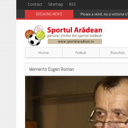
Contact
Sitemap
RSS
BREAKING NEWS
Ploaia a venit, nu și victoria 
Home
Fotbal
Baschet
Memento Eugen Roman