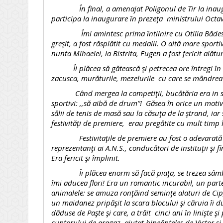
În final, a amenajat Poligonul de Tir la inaugurar
participa la inaugurare în prezeţa ministrului Octav
Îmi amintesc prima întilnire cu Otilia Bădescu, l
greşit, a fost răsplătit cu medalii. O altă mare sporti
nunta Mihaelei, la Bistrita, Eugen a fost fericit alătu
Îi plăcea să gătească şi petrecea ore întregi în bu
zacusca, murăturile, mezelurile cu care se mândrea
Când mergea la competiţii, bucătăria era in stare
sportivi: ,,să aibă de drum”! Găsea în orice un motiv
sălii de tenis de masă sau la căsuţa de la ştrand, ia
festivităţi de premiere, erau pregătite cu mult timp î
Festivitaţile de premiere au fost o adevarată sărb
reprezentanţi ai A.N.S., conducători de instituţii şi fi
Era fericit şi împlinit.
Îi plăcea enorm să facă piaţa, se trezea sâmbăt
îmi aducea flori! Era un romantic incurabil, un part
animalele: se amuza ronţăind seminţe alaturi de Cip
un maidanez pripăşit la scara blocului şi căruia îi 
dăduse de Paşte şi care, a trăit cinci ani în linişte
cuptorului de aragaz ajutat bineânţeles de Victor si 