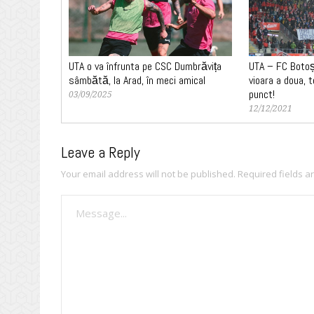
UTA o va înfrunta pe CSC Dumbrăvița
UTA – FC Botoș
sâmbătă, la Arad, în meci amical
vioara a doua, 
punct!
03/09/2025
12/12/2021
Leave a Reply
Your email address will not be published.
Required fields 