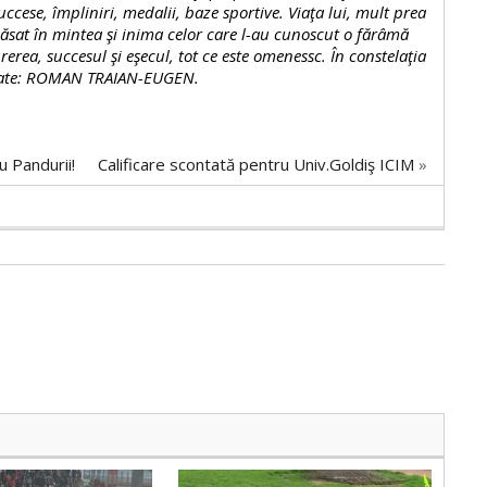
succese, împliniri, medalii, baze sportive. Viaţa lui, mult prea
lăsat în mintea şi inima celor care l-au cunoscut o fărâmă
urerea, succesul şi eşecul, tot ce este omenessc. În constelaţia
nitate: ROMAN TRAIAN-EUGEN.
u Pandurii!
Calificare scontată pentru Univ.Goldiş ICIM
»