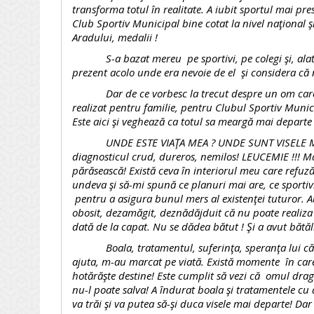
transforma totul în realitate. A iubit sportul mai pres
Club Sportiv Municipal bine cotat la nivel naţional şi
Aradului, medalii !
S-a bazat mereu pe sportivi, pe colegi şi, alaturi
prezent acolo unde era nevoie de el şi considera că n
Dar de ce vorbesc la trecut despre un om care şi-
realizat pentru familie, pentru Clubul Sportiv Municip
Este aici şi veghează ca totul sa meargă mai departe
UNDE ESTE VIAŢA MEA ? UNDE SUNT VISELE MELE ? 
diagnosticul crud, dureros, nemilos! LEUCEMIE !!! Ma
părăsească! Există ceva în interiorul meu care refuz
undeva şi să-mi spună ce planuri mai are, ce sportivi
pentru a asigura bunul mers al existenţei tuturor. 
obosit, dezamăgit, deznădăjduit că nu poate realiza c
dată de la capat. Nu se dădea bătut ! Şi a avut bătăli
Boala, tratamentul, suferinţa, speranţa lui că va 
ajuta, m-au marcat pe viată. Există momente în car
hotărăşte destine! Este cumplit să vezi că omul drag
nu-l poate salva! A îndurat boala şi tratamentele cu
va trăi şi va putea să-şi duca visele mai departe! D