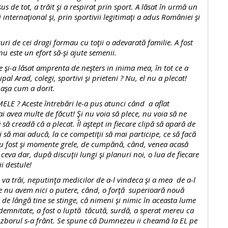
us de tot, a trăit şi a respirat prin sport. A lăsat în urmă un
 internaţional şi, prin sportivii legitimaţi a adus României şi
 de cei dragi formau cu toţii o adevarată familie. A fost
u este un efort să-şi ajute semenii.
a lăsat amprenta de neşters in inima mea, în tot ce a
al Arad, colegi, sportivi şi prieteni ? Nu, el nu a plecat!
 aşa cum a dorit.
Aceste întrebări le-a pus atunci când a aflat
i avea multe de făcut! Şi nu voia să plece, nu voia să ne
ă
să creadă că a plecat. Îl aştept in fiecare clipă să apară de
 să mai aducă, la ce competiţii să mai participe, ce să facă
Au fost şi momente grele, de cumpănă, când, venea acasă
eva dar, după discuţii lungi şi planuri noi, o lua de fiecare
i destule!
trăi, neputinţa medicilor de a-l vindeca şi a mea de a-l
e nu avem nici o putere, când, o forţă superioară nouă
 de lângâ tine se stinge, că nimeni şi nimic în aceasta lume
 demnitate, a fost o luptă tăcută, surdă, a sperat mereu ca
ar zborul s-a frânt. Se spune că Dumnezeu ii cheamă la EL pe