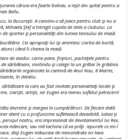
ea căruia era foarte bolnav, a ieşit din spital pentru a
ian Bellu.
a Bucureşti. A convins-o să joace pentru club şi nu a
vă, Mihaela Ştef a întregit cupola de stele a clubului. La
ri de sportivi şi personalităţi din lumea tenisului de masă.
cătărie. Cei apropiaţi lui işi amintesc ciorba de burtă,
 atunci când îi chema la masă.
 de asediu: carne pane, fripturi, pacheţele pentru
 de sărbătoare, invitindu-şi colegii la un grătar în grădina
r sărbătorile organizate la cantină de Anul Nou, 8 Martie,
nainte, în detaliu.
ătoare la care au fost invitate personalitaţi locale şi
rme, ziarişti, artişti, iar Eugen era mereu sufletul petrecerii!
a devreme şi mergea la cumpărătruri. De fiecare dată
ener atent cu o profunzime sufletească deosebită. Iubea şi
, peruşul nostru, era impresionat de devotamentul lui Rex,
ducea mâncare, sau mă tachina că va prăji iepurele ce mi-l
 şi pace, deşi Eugen măsurase de nenumărate ori tava
Gigi, prietenii lui, să vadă dacă încape iepurele „în vederea