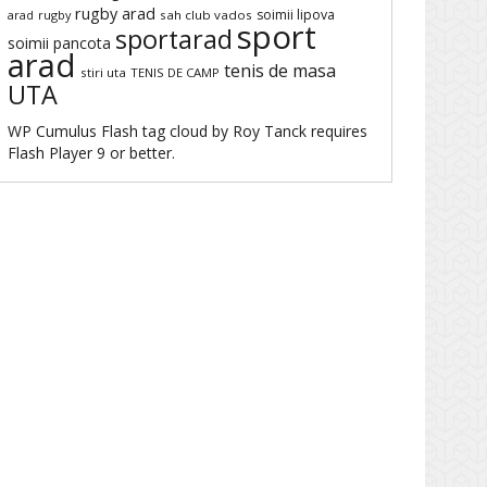
rugby arad
soimii lipova
arad
rugby
sah club vados
sport
sportarad
soimii pancota
arad
tenis de masa
stiri uta
TENIS DE CAMP
UTA
WP Cumulus Flash tag cloud by
Roy Tanck
requires
Flash Player
9 or better.