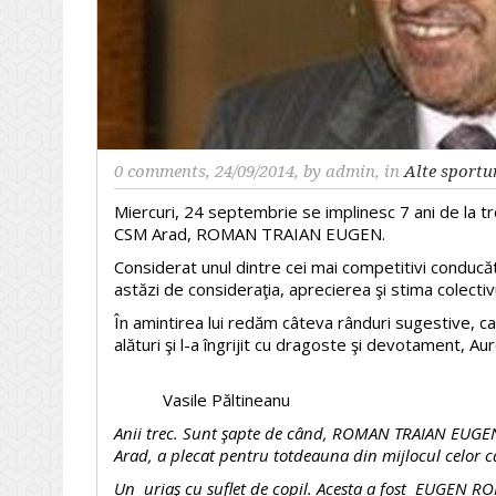
0 comments
, 24/09/2014, by
admin
, in
Alte sportu
Miercuri, 24 septembrie se implinesc 7 ani de la tre
CSM Arad, ROMAN TRAIAN EUGEN.
Considerat unul dintre cei mai competitivi cond
astăzi de consideraţia, aprecierea şi stima colectiv
În amintirea lui redăm câteva rânduri sugestive, ca
alături şi l-a îngrijit cu dragoste şi devotament, Au
Vasile Păltineanu
Anii trec. Sunt şapte de când, ROMAN TRAIAN EUGEN
Arad, a plecat pentru totdeauna din mijlocul celor 
Un uriaş cu suflet de copil. Acesta a fost EUGEN ROM