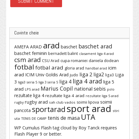
Cuvinte cheie
arad
baschet arad
baschet
AMEFA ARAD
baschet feminin
bernadett balint
clasament liga 4 arad
csm arad
cupa romaniei
daniela dodean
CSU Arad
fotbal
fotbal arad
icim
gloria arad
handbal arad
liga 2
liga2
arad
ICIM Univ Goldis Arad
Liga
judo
liga3
liga 4 arad
liga 4
3
liga 5
liga3 seria 5
liga 3 seria 5
Marius Copil
national sebis
arad
LPS arad
polo
rezultate liga 4
rezultate liga 4 arad
rezultate liga 5 arad
rugby arad
soimii
soimii lipova
rugby
sah club vados
sport arad
sportarad
pancota
stiri
UTA
tenis de masa
uta
TENIS DE CAMP
WP Cumulus Flash tag cloud by
Roy Tanck
requires
Flash Player
9 or better.