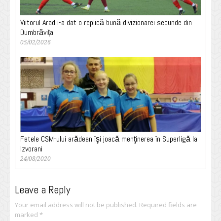
Viitorul Arad i-a dat o replică bună divizionarei secunde din
Dumbrăvița
05/02/2026
Fetele CSM-ului arădean îşi joacă menţinerea în Superligă la
Izvorani
24/08/2020
Leave a Reply
Your email address will not be published.
Required fields are
marked
*