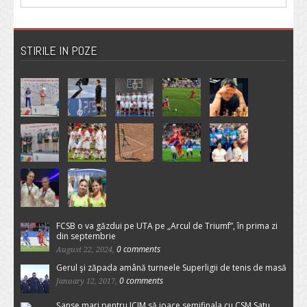
STIRILE IN POZE
FCSB o va găzdui pe UTA pe „Arcul de Triumf”, în prima zi
din septembrie
0 comments
August 22, 2024,
Gerul şi zăpada amână turneele Superligii de tenis de masă
0 comments
January 12, 2017,
Şanse mari pentru ICIM să joace semifinala cu CSM Satu