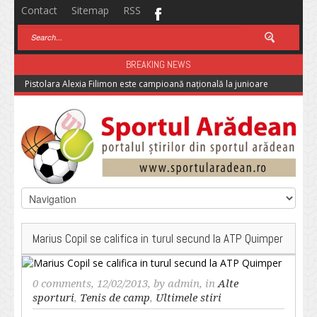
Contact
Sitemap
RSS
BREAKING NEWS
Pistolara Alexia Filimon este campioană națională la junioare
Marius Copil se califica in turul secund la ATP Quimper
0 comments
, 12/02/2013, by
admin
, in
Alte
sporturi
,
Tenis de camp
,
Ultimele stiri