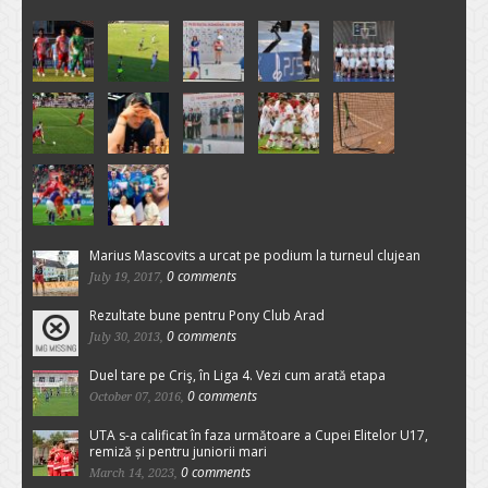
Marius Mascovits a urcat pe podium la turneul clujean
0 comments
July 19, 2017,
Rezultate bune pentru Pony Club Arad
0 comments
July 30, 2013,
Duel tare pe Criş, în Liga 4. Vezi cum arată etapa
0 comments
October 07, 2016,
UTA s-a calificat în faza următoare a Cupei Elitelor U17,
remiză și pentru juniorii mari
0 comments
March 14, 2023,