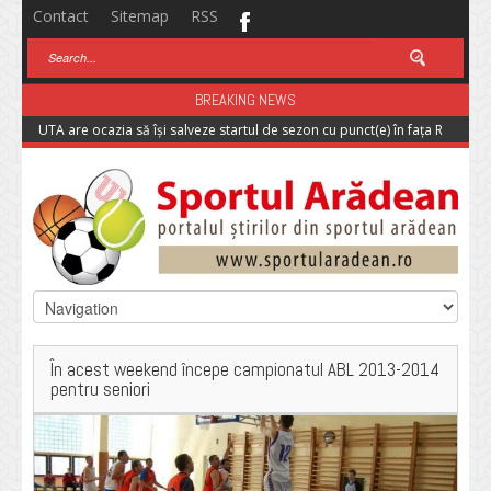
Contact
Sitemap
RSS
BREAKING NEWS
UTA are ocazia să își salveze startul de sezon cu punct(e) în fața Rapidulu
În acest weekend începe campionatul ABL 2013-2014
pentru seniori