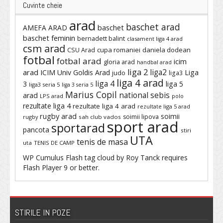
Cuvinte cheie
arad
baschet arad
baschet
AMEFA ARAD
baschet feminin
bernadett balint
clasament liga 4 arad
csm arad
cupa romaniei
daniela dodean
CSU Arad
fotbal
fotbal arad
icim
gloria arad
handbal arad
liga 2
liga2
arad
ICIM Univ Goldis Arad
Liga
judo
liga3
liga 4 arad
liga 4
3
liga 5
liga3 seria 5
liga 3 seria 5
Marius Copil
national sebis
arad
LPS arad
polo
rezultate liga 4
rezultate liga 4 arad
rezultate liga 5 arad
rugby arad
soimii
soimii lipova
rugby
sah club vados
sport arad
sportarad
pancota
stiri
UTA
tenis de masa
uta
TENIS DE CAMP
WP Cumulus Flash tag cloud by
Roy Tanck
requires
Flash Player
9 or better.
STIRILE IN POZE