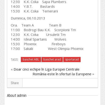
12:30 K.K. Coka Sapa Plumbers
14:00 Y.B.T. Bastards
15:30 K.K. Coka Temerarii
Duminica, 06.10.2013
Ora. Team A Team B
11:00 Bodrogi Bau K.K. Scorpionii Tm
12:30 K.K. Coka Ursuletii Tm
14:00 Ideal Spartans Wolves
15:30 Phoenix Fireboys
17:00 Sakalii West Olimpia Phoenix
TAGS:
baschet ABL
baschet arad
sportarad
«
Doar cinci echipe în Liga Europei Centrale
România este în sferturi la Europene
»
Share
About admin