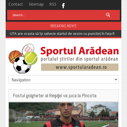
Contact
Sitemap
RSS
BREAKING NEWS
UTA are ocazia să își salveze startul de sezon cu punct(e) în fața Rapidulu
Fostul golgheter al Reşiţei va juca la Pîncota