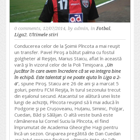
0 comments
, 12/07/2014, by
admin
, in
Fotbal
,
Liga2
,
Ultimele stiri
Conducerea celor de la Şoimii Pîncota a mai reuşit
un transfer. Pavel Piroş a bătut palma cu fostul
golgheter al Reşiţei, Marius Staicu, aflat în această
vară şi în vizorul celor de la Poli Timişoara. „
Un
jucător în care avem încredere că se va integra bine
în echipă. Este talentat şi ne poate ajuta în Liga a 2-
a
”, spune Piroş. Staicu are 26 de ani şi a marcat 5
goluri, pentru FCM Reşiţa, în turul sezonului trecut
din eşalonul secund. Atacantul se alătură unei liste
lungi de achiziţii, Pîncota reuşind să îi mai aducă în
Podgorie şi pe Crușoveanu, Huțanu, Siminic, Polgar,
Cuedan, Băd și Sălăjan. O altă veste bună este
rămânerea lui Cornel Suciu la Pîncota, el fiind
împrumutat de Academia Gheorghe Hagi pentru
încă un sezon. Gruparea pregătită de Dan Cuedan
are lotul aproape finalizat, ultimele ţinte ale “alb-