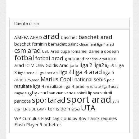
Cuvinte cheie
arad
baschet arad
baschet
AMEFA ARAD
baschet feminin
bernadett balint
clasament liga 4 arad
csm arad
cupa romaniei
daniela dodean
CSU Arad
fotbal
fotbal arad
icim
gloria arad
handbal arad
liga 2
liga2
arad
ICIM Univ Goldis Arad
Liga
judo
liga3
liga 4 arad
liga 4
3
liga 5
liga3 seria 5
liga 3 seria 5
Marius Copil
national sebis
arad
LPS arad
polo
rezultate liga 4
rezultate liga 4 arad
rezultate liga 5 arad
rugby arad
soimii
soimii lipova
rugby
sah club vados
sport arad
sportarad
pancota
stiri
UTA
tenis de masa
uta
TENIS DE CAMP
WP Cumulus Flash tag cloud by
Roy Tanck
requires
Flash Player
9 or better.