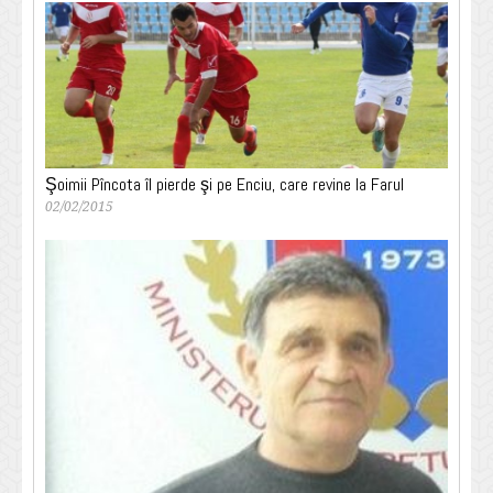
Şoimii Pîncota îl pierde şi pe Enciu, care revine la Farul
02/02/2015