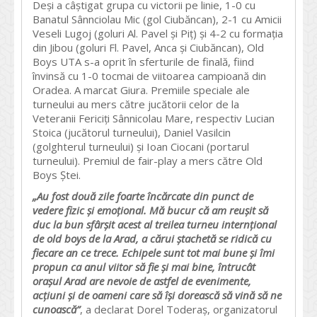
Deși a câștigat grupa cu victorii pe linie, 1-0 cu
Banatul Sânnciolau Mic (gol Ciubăncan), 2-1 cu Amicii
Veseli Lugoj (goluri Al. Pavel și Piț) și 4-2 cu formația
din Jibou (goluri Fl. Pavel, Anca și Ciubăncan), Old
Boys UTA s-a oprit în sferturile de finală, fiind
învinsă cu 1-0 tocmai de viitoarea campioană din
Oradea. A marcat Giura. Premiile speciale ale
turneului au mers către jucătorii celor de la
Veteranii Fericiți Sânnicolau Mare, respectiv Lucian
Stoica (jucătorul turneului), Daniel Vasilcin
(golghterul turneului) și Ioan Ciocani (portarul
turneului). Premiul de fair-play a mers către Old
Boys Ștei.
„Au fost două zile foarte încărcate din punct de
vedere fizic și emoțional. Mă bucur că am reușit să
duc la bun sfârșit acest al treilea turneu internțional
de old boys de la Arad, a cărui ștachetă se ridică cu
fiecare an ce trece. Echipele sunt tot mai bune și îmi
propun ca anul viitor să fie și mai bine, întrucât
orașul Arad are nevoie de astfel de evenimente,
acțiuni și de oameni care să își dorească să vină să ne
cunoască”
, a declarat Dorel Toderaș, organizatorul