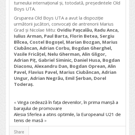
turneului internațional și, totodată, președintele Old
Boys UTA.
Gruparea Old Boys UTA a avut la dispoziție
următorii jucători, convocați de antrenorii Marius
Grad și Nicolae Mitu:
Ovidiu Pașcalău, Radu Anca,
Iulius Arman, Paul Barta, Florin Betea, Sergiu
Bîlcea, Costel Bogoșel, Marian Bozgan, Marius
Ciubăncan, Adrian Corbu, Bogdan Gherghel,
Vasile Fricățel, Nelu Gherman, Alin Gligor,
Adrian Piț, Gabriel Siminic, Daniel Husa, Bogdan
Diaconu, Alexandru Dan, Bogdan Oprean, Alin
Pavel, Flavius Pavel, Marius Ciubăncan, Adrian
Ungur, Adrian Negrău, Emil Șerban, Dorel
Toderaș.
«
Vinga cedează în fața devenilor, în prima manșă a
barajului de promovare
Alesia Sferlea a atins optimile, la Europeanul U21 de
tenis de masă
»
Share