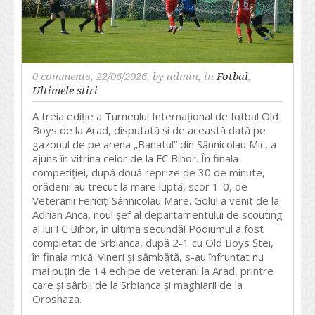
0 comments
, 22/06/2026, by
admin
, in
Fotbal
,
Ultimele stiri
A treia ediție a Turneului Internațional de fotbal Old
Boys de la Arad, disputată și de această dată pe
gazonul de pe arena „Banatul” din Sânnicolau Mic, a
ajuns în vitrina celor de la FC Bihor. În finala
competiției, după două reprize de 30 de minute,
orădenii au trecut la mare luptă, scor 1-0, de
Veteranii Fericiți Sânnicolau Mare. Golul a venit de la
Adrian Anca, noul șef al departamentului de scouting
al lui FC Bihor, în ultima secundă! Podiumul a fost
completat de Srbianca, după 2-1 cu Old Boys Ștei,
în finala mică. Vineri și sâmbătă, s-au înfruntat nu
mai puțin de 14 echipe de veterani la Arad, printre
care și sârbii de la Srbianca și maghiarii de la
Oroshaza.