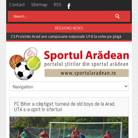
Contact
Sitemap
RSS
BREAKING NEWS
CS ProVolei Arad are campioane naționale U16 la volei pe plajă
FC Bihor a câștigat turneul de old boys de la Arad,
UTA s-a oprit în sferturi