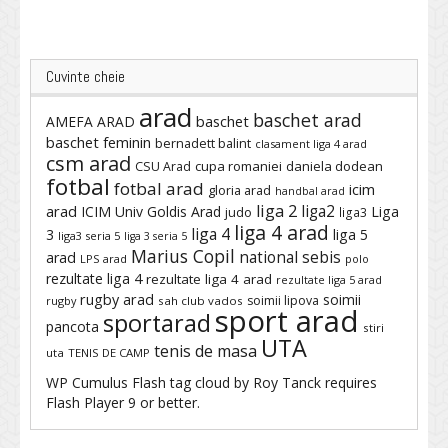
Cuvinte cheie
arad
baschet arad
baschet
AMEFA ARAD
baschet feminin
bernadett balint
clasament liga 4 arad
csm arad
cupa romaniei
daniela dodean
CSU Arad
fotbal
fotbal arad
icim
gloria arad
handbal arad
liga 2
liga2
arad
ICIM Univ Goldis Arad
Liga
judo
liga3
liga 4 arad
liga 4
3
liga 5
liga3 seria 5
liga 3 seria 5
Marius Copil
national sebis
arad
LPS arad
polo
rezultate liga 4
rezultate liga 4 arad
rezultate liga 5 arad
rugby arad
soimii
soimii lipova
rugby
sah club vados
sport arad
sportarad
pancota
stiri
UTA
tenis de masa
uta
TENIS DE CAMP
WP Cumulus Flash tag cloud by
Roy Tanck
requires
Flash Player
9 or better.