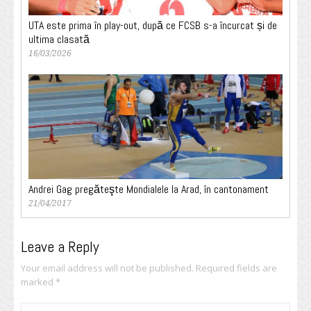
UTA este prima în play-out, după ce FCSB s-a încurcat și de
ultima clasată
16/03/2026
Andrei Gag pregăteşte Mondialele la Arad, în cantonament
21/04/2017
Leave a Reply
Your email address will not be published.
Required fields are
marked
*