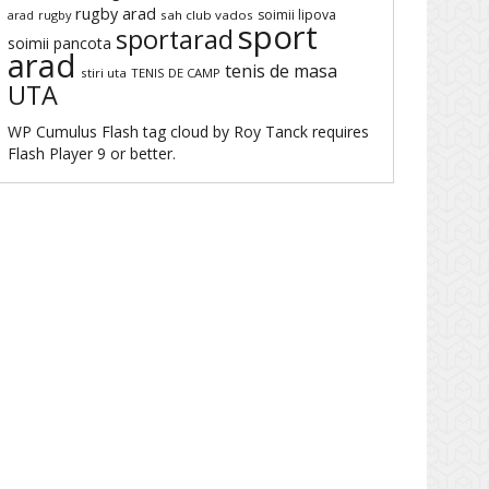
rugby arad
soimii lipova
arad
rugby
sah club vados
sport
sportarad
soimii pancota
arad
tenis de masa
stiri uta
TENIS DE CAMP
UTA
WP Cumulus Flash tag cloud by
Roy Tanck
requires
Flash Player
9 or better.