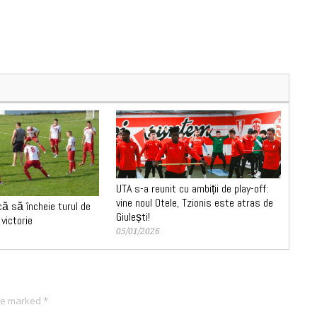
UTA s-a reunit cu ambiții de play-off:
vine noul Otele, Tzionis este atras de
că să încheie turul de
Giulești!
victorie
05/01/2026
are marked
*