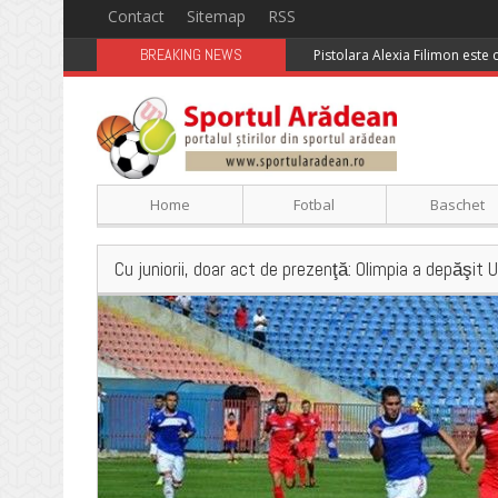
Contact
Sitemap
RSS
BREAKING NEWS
Pistolara Alexia Filimon este
Home
Fotbal
Baschet
Cu juniorii, doar act de prezenţă: Olimpia a depăşit 