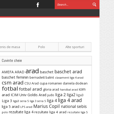
enis de masa
Polo
Alte sporturi
Cuvinte cheie
arad
baschet arad
baschet
AMEFA ARAD
baschet feminin
bernadett balint
clasament liga 4 arad
csm arad
cupa romaniei
daniela dodean
CSU Arad
fotbal
fotbal arad
icim
gloria arad
handbal arad
liga 2
liga2
arad
ICIM Univ Goldis Arad
judo
liga3
liga 4 arad
liga 4
Liga 3
liga3 seria 5
liga 3 seria 5
Marius Copil
national sebis
liga 5 arad
LPS arad
rezultate liga 4
rezultate liga 4 arad
polo
rezultate liga 5