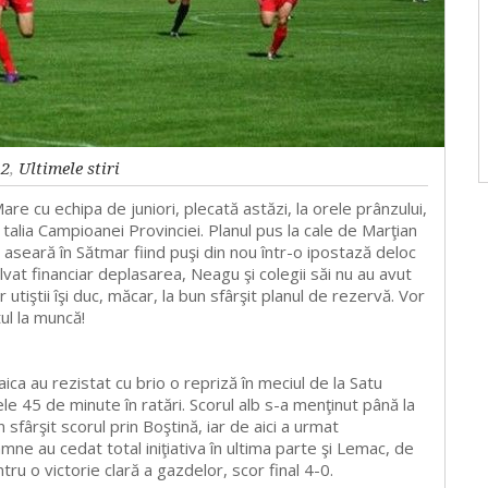
a2
,
Ultimele stiri
are cu echipa de juniori, plecată astăzi, la orele prânzului,
talia Campioanei Provinciei. Planul pus la cale de Marţian
e aseară în Sătmar fiind puşi din nou într-o ipostază deloc
olvat financiar deplasarea, Neagu şi colegii săi nu au avut
utiştii îşi duc, măcar, la bun sfârşit planul de rezervă. Vor
ul la muncă!
ica au rezistat cu brio o repriză în meciul de la Satu
e 45 de minute în ratări. Scorul alb s-a menţinut până la
fârşit scorul prin Boştină, iar de aici a urmat
amne au cedat total iniţiativa în ultima parte şi Lemac, de
tru o victorie clară a gazdelor, scor final 4-0.