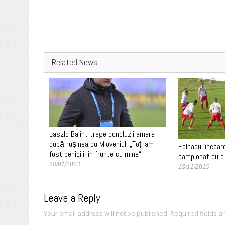
Related News
Laszlo Balint trage concluzii amare
după rușinea cu Mioveniul: „Toți am
Felnacul încear
fost penibili, în frunte cu mine“
campionat cu o 
28/01/2023
18/11/2015
Leave a Reply
Your email address will not be published.
Required fields 