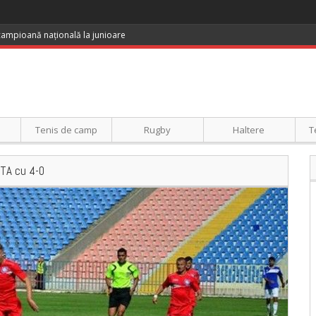
 campioană națională la junioare
Tenis de camp
Rugby
Haltere
T
UTA cu 4-0