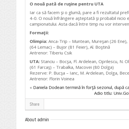
O nouă pată de ruşine pentru UTA
Iar ca să facem şi o glumă, pare a fi rezultatul prefe
4-0. O nouă înfrângere aşteptată şi probabil nicio 
campionatului. Asta dacă între timp nu vor interven
Formaţii:
Olimpia:
Anca-Trip – Muntean, Mureşan (26 Ene), Bă
(64 Lemac) – Bujor (81 Feier), Al. Boştină
Antrenor: Tiberiu Csik
UTA:
Stanciu – Bocşa, Fl. Ardelean, Oprilescu, N. O
(61 Farcaş) – Trabalka, Macovei (80 Dolga)
Rezerve: P. Bucşa – Ianc, M. Ardelean, Dolga, Bece
Antrenor: Florin Voinea
«
Daniela Dodean termină în forţă sezonul, după c
Adio titlu: Univ.G
Share
About admin