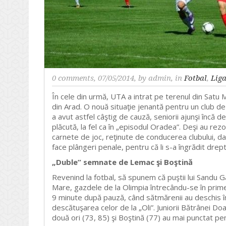
0 comments
, 07/05/2014, by
admin
, in
Fotbal
,
Lig
În cele din urmă, UTA a intrat pe terenul din Satu M
din Arad. O nouă situaţie jenantă pentru un club de 
a avut astfel câştig de cauză, seniorii ajunşi încă d
plăcută, la fel ca în „episodul Oradea”. Deşi au rez
carnete de joc, reţinute de conducerea clubului, dar 
face plângeri penale, pentru că li s-a îngrădit drept
„Duble” semnate de Lemac şi Boştină
Revenind la fotbal, să spunem că puştii lui Sandu Ga
Mare, gazdele de la Olimpia întrecându-se în primel
9 minute după pauză, când sătmărenii au deschis în s
descătuşarea celor de la „Oli”. Juniorii Bătrânei Do
două ori (73, 85) şi Boştină (77) au mai punctat pen