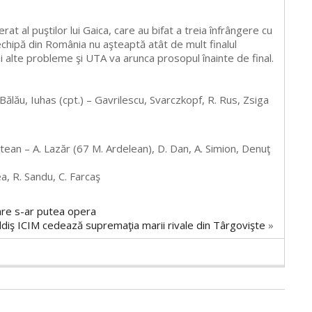
rat al puştilor lui Gaica, care au bifat a treia înfrângere cu
echipă din România nu aşteaptă atât de mult finalul
i alte probleme şi UTA va arunca prosopul înainte de final.
lău, Iuhas (cpt.) – Gavrilescu, Svarczkopf, R. Rus, Zsiga
ltean – A. Lazăr (67 M. Ardelean), D. Dan, A. Simion, Denuţ
a, R. Sandu, C. Farcaş
are s-ar putea opera
oldiş ICIM cedează supremaţia marii rivale din Târgovişte
»