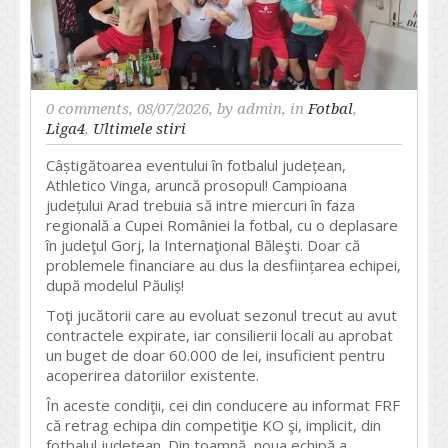
0 comments
, 08/07/2026, by
admin
, in
Fotbal
,
Liga4
,
Ultimele stiri
Câștigătoarea eventului în fotbalul județean,
Athletico Vinga, aruncă prosopul! Campioana
județului Arad trebuia să intre miercuri în faza
regională a Cupei României la fotbal, cu o deplasare
în judeţul Gorj, la Internaţional Băleşti. Doar că
problemele financiare au dus la desființarea echipei,
după modelul Păuliș!
Toţi jucătorii care au evoluat sezonul trecut au avut
contractele expirate, iar consilierii locali au aprobat
un buget de doar 60.000 de lei, insuficient pentru
acoperirea datoriilor existente.
În aceste condiţii, cei din conducere au informat FRF
că retrag echipa din competiţie KO şi, implicit, din
fotbalul judeţean. Din toamnă, noua echipă a