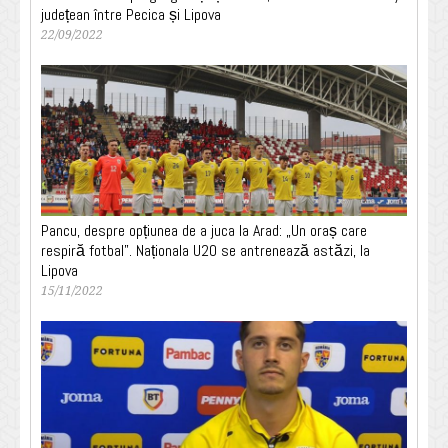
județean între Pecica și Lipova
22/09/2022
Pancu, despre opțiunea de a juca la Arad: „Un oraș care
respiră fotbal”. Naționala U20 se antrenează astăzi, la
Lipova
15/11/2022