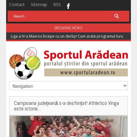
Contact
Sitemap
RSS
BREAKING NEWS
Liga a IV-a Mavros începe cu un derby! Cum arată programul turului
Campioana județeană s-a desființat! Athletico Vinga
este istorie…