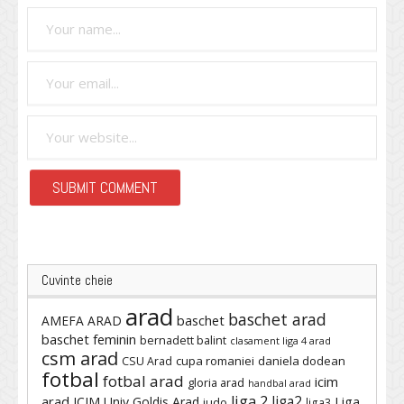
Cuvinte cheie
arad
baschet arad
baschet
AMEFA ARAD
baschet feminin
bernadett balint
clasament liga 4 arad
csm arad
cupa romaniei
daniela dodean
CSU Arad
fotbal
fotbal arad
icim
gloria arad
handbal arad
liga 2
liga2
arad
ICIM Univ Goldis Arad
Liga
judo
liga3