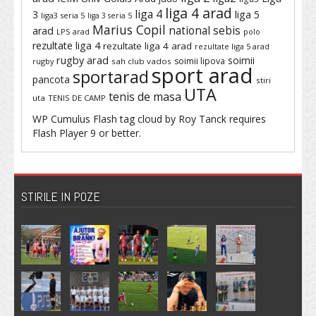
liga 4 arad
liga 4
3
liga 5
liga3 seria 5
liga 3 seria 5
Marius Copil
national sebis
arad
LPS arad
polo
rezultate liga 4
rezultate liga 4 arad
rezultate liga 5 arad
rugby arad
soimii
soimii lipova
rugby
sah club vados
sport arad
sportarad
pancota
stiri
UTA
tenis de masa
uta
TENIS DE CAMP
WP Cumulus Flash tag cloud by
Roy Tanck
requires
Flash Player
9 or better.
STIRILE IN POZE