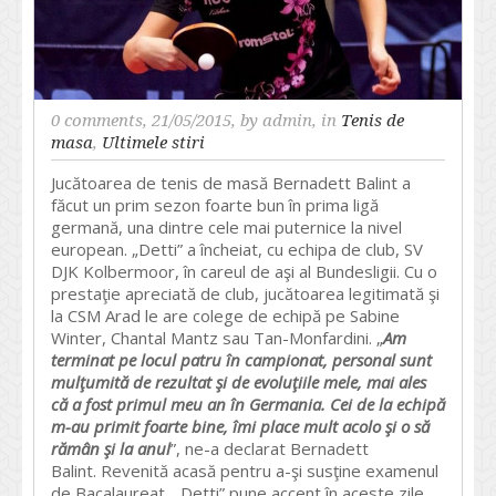
0 comments
, 21/05/2015, by
admin
, in
Tenis de
masa
,
Ultimele stiri
Jucătoarea de tenis de masă Bernadett Balint a
făcut un prim sezon foarte bun în prima ligă
germană, una dintre cele mai puternice la nivel
european. „Detti” a încheiat, cu echipa de club, SV
DJK Kolbermoor, în careul de aşi al Bundesligii. Cu o
prestaţie apreciată de club, jucătoarea legitimată şi
la CSM Arad le are colege de echipă pe Sabine
Winter, Chantal Mantz sau Tan-Monfardini. „
Am
terminat pe locul patru în campionat, personal sunt
mulţumită de rezultat şi de evoluţiile mele, mai ales
că a fost primul meu an în Germania. Cei de la echipă
m-au primit foarte bine, îmi place mult acolo şi o să
rămân şi la anul
”, ne-a declarat Bernadett
Balint. Revenită acasă pentru a-şi susţine examenul
de Bacalaureat, „Detti” pune accent în aceste zile