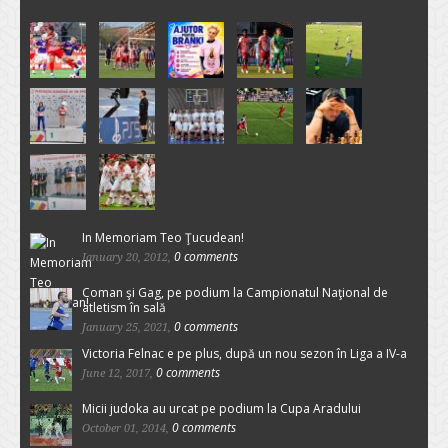
In Memoriam Teo Ţucudean!
0 comments
January 20, 2012,
Coman şi Gag, pe podium la Campionatul Naţional de
atletism în sală
0 comments
January 25, 2021,
Victoria Felnac e pe plus, după un nou sezon în Liga a IV-a
0 comments
June 12, 2017,
Micii judoka au urcat pe podium la Cupa Aradului
0 comments
October 01, 2014,