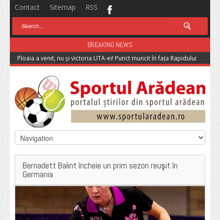
Contact
Sitemap
RSS
BREAKING NEWS
Ploaia a venit, nu și victoria UTA-ei! Punct muncit în fața Rapidului
Bernadett Balint încheie un prim sezon reuşit în
Germania