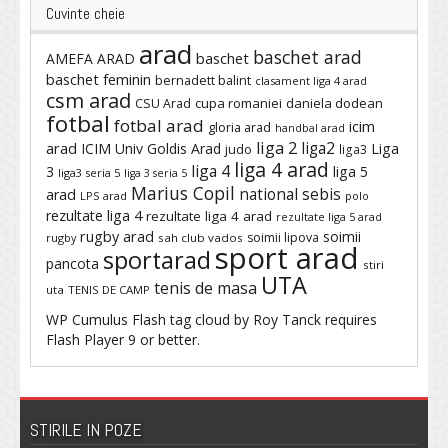
Cuvinte cheie
arad
baschet arad
baschet
AMEFA ARAD
baschet feminin
bernadett balint
clasament liga 4 arad
csm arad
cupa romaniei
daniela dodean
CSU Arad
fotbal
fotbal arad
icim
gloria arad
handbal arad
liga 2
liga2
arad
ICIM Univ Goldis Arad
Liga
judo
liga3
liga 4 arad
liga 4
3
liga 5
liga3 seria 5
liga 3 seria 5
Marius Copil
national sebis
arad
LPS arad
polo
rezultate liga 4
rezultate liga 4 arad
rezultate liga 5 arad
rugby arad
soimii
soimii lipova
rugby
sah club vados
sport arad
sportarad
pancota
stiri
UTA
tenis de masa
uta
TENIS DE CAMP
WP Cumulus Flash tag cloud by
Roy Tanck
requires
Flash Player
9 or better.
STIRILE IN POZE