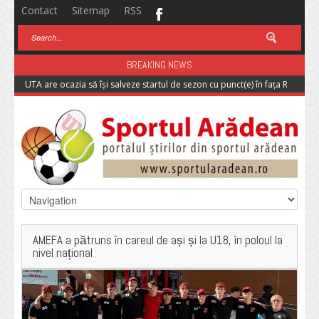
Contact
Sitemap
RSS
BREAKING NEWS
UTA are ocazia să își salveze startul de sezon cu punct(e) în fața Rapidulu
AMEFA a pătruns în careul de ași și la U18, în poloul la
nivel național