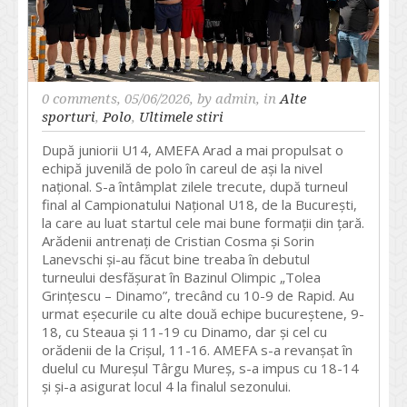
0 comments
, 05/06/2026, by
admin
, in
Alte
sporturi
,
Polo
,
Ultimele stiri
După juniorii U14, AMEFA Arad a mai propulsat o
echipă juvenilă de polo în careul de ași la nivel
național. S-a întâmplat zilele trecute, după turneul
final al Campionatului Național U18, de la București,
la care au luat startul cele mai bune formații din țară.
Arădenii antrenați de Cristian Cosma și Sorin
Lanevschi și-au făcut bine treaba în debutul
turneului desfășurat în Bazinul Olimpic „Tolea
Grințescu – Dinamo”, trecând cu 10-9 de Rapid. Au
urmat eșecurile cu alte două echipe bucureștene, 9-
18, cu Steaua și 11-19 cu Dinamo, dar și cel cu
orădenii de la Crișul, 11-16. AMEFA s-a revanșat în
duelul cu Mureșul Târgu Mureș, s-a impus cu 18-14
și și-a asigurat locul 4 la finalul sezonului.