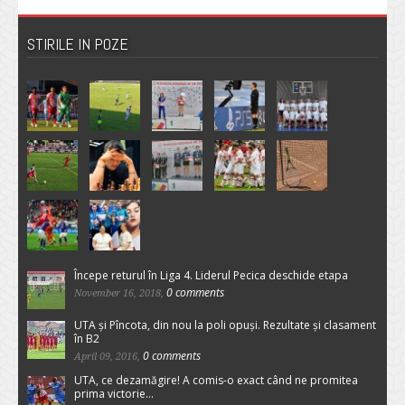
STIRILE IN POZE
Începe returul în Liga 4. Liderul Pecica deschide etapa
0 comments
November 16, 2018,
UTA și Pîncota, din nou la poli opuși. Rezultate și clasament
în B2
0 comments
April 09, 2016,
UTA, ce dezamăgire! A comis-o exact când ne promitea
prima victorie…