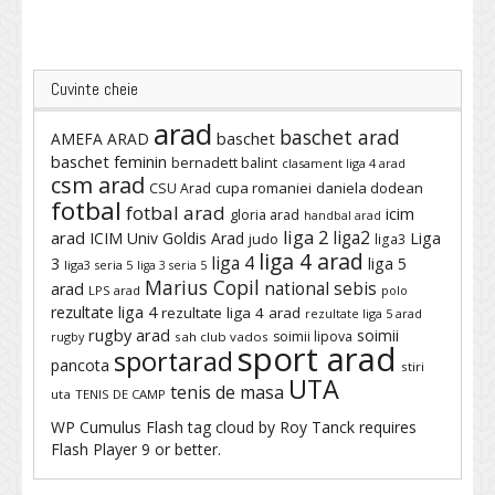
Cuvinte cheie
arad
baschet arad
baschet
AMEFA ARAD
baschet feminin
bernadett balint
clasament liga 4 arad
csm arad
cupa romaniei
daniela dodean
CSU Arad
fotbal
fotbal arad
icim
gloria arad
handbal arad
liga 2
liga2
arad
ICIM Univ Goldis Arad
Liga
judo
liga3
liga 4 arad
liga 4
3
liga 5
liga3 seria 5
liga 3 seria 5
Marius Copil
national sebis
arad
LPS arad
polo
rezultate liga 4
rezultate liga 4 arad
rezultate liga 5 arad
rugby arad
soimii
soimii lipova
rugby
sah club vados
sport arad
sportarad
pancota
stiri
UTA
tenis de masa
uta
TENIS DE CAMP
WP Cumulus Flash tag cloud by
Roy Tanck
requires
Flash Player
9 or better.