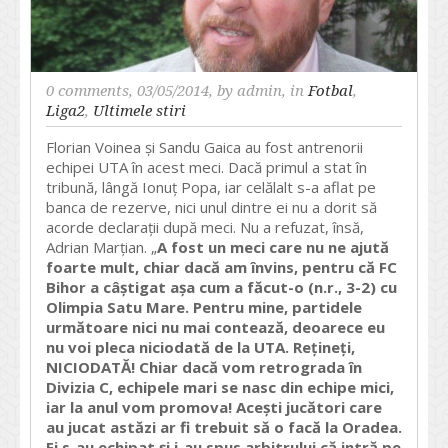
0 comments
, 03/05/2014, by
admin
, in
Fotbal
,
Liga2
,
Ultimele stiri
Florian Voinea și Sandu Gaica au fost antrenorii
echipei UTA în acest meci. Dacă primul a stat în
tribună, lângă Ionuț Popa, iar celălalt s-a aflat pe
banca de rezerve, nici unul dintre ei nu a dorit să
acorde declarații după meci. Nu a refuzat, însă,
Adrian Marțian. „
A fost un meci care nu ne ajută
foarte mult, chiar dacă am învins, pentru că FC
Bihor a câ
ș
tigat a
ș
a cum a făcut-o (n.r., 3-2)
cu
Olimpia Satu Mare. Pentru mine, partidele
următoare nici nu mai contează, deoarece eu
nu voi pleca niciodată de la UTA. Re
ț
ine
ț
i,
NICIODATĂ! Chiar dacă vom retrograda în
Divizia C, echipele mari se nasc din echipe mici,
iar la anul vom promova! Ace
ș
ti jucători care
au jucat astăzi ar fi trebuit să o facă la Oradea.
Ei s-au echipat
ș
i i-au spus arbitrului că intră pe