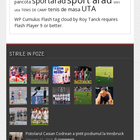
sportarad
pancota
stiri
UTA
tenis de masa
uta
TENIS DE CAMP
WP Cumulus Flash tag cloud by
Roy Tanck
requires
Flash Player
9 or better.
STIRILE IN POZE
Pistolarul Casian Codrean a ţintit podiumul la Innsbruck
0 comments
January 22, 2019,