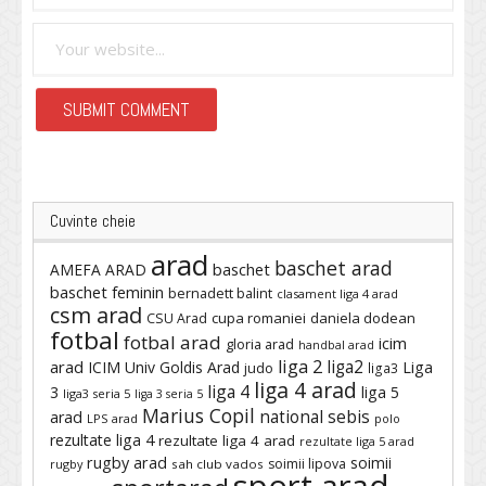
Cuvinte cheie
arad
baschet arad
baschet
AMEFA ARAD
baschet feminin
bernadett balint
clasament liga 4 arad
csm arad
cupa romaniei
daniela dodean
CSU Arad
fotbal
fotbal arad
icim
gloria arad
handbal arad
liga 2
liga2
arad
ICIM Univ Goldis Arad
Liga
judo
liga3
liga 4 arad
liga 4
3
liga 5
liga3 seria 5
liga 3 seria 5
Marius Copil
national sebis
arad
LPS arad
polo
rezultate liga 4
rezultate liga 4 arad
rezultate liga 5 arad
rugby arad
soimii
soimii lipova
rugby
sah club vados
sport arad