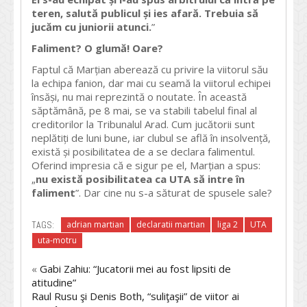
teren, salută publicul
ș
i ies afară. Trebuia să
jucăm cu juniorii atunci.
”
Faliment? O glumă! Oare?
Faptul că Marțian aberează cu privire la viitorul său
la echipa fanion, dar mai cu seamă la viitorul echipei
însăși, nu mai reprezintă o noutate. În această
săptămână, pe 8 mai, se va stabili tabelul final al
creditorilor la Tribunalul Arad. Cum jucătorii sunt
neplătiți de luni bune, iar clubul se află în insolvență,
există și posibilitatea de a se declara falimentul.
Oferind impresia că e sigur pe el, Marțian a spus:
„
nu există posibilitatea ca UTA să intre în
faliment
”. Dar cine nu s-a săturat de spusele sale?
TAGS:
adrian martian
declaratii martian
liga 2
UTA
uta-motru
«
Gabi Zahiu: “Jucatorii mei au fost lipsiti de
atitudine”
Raul Rusu şi Denis Both, “suliţaşii” de viitor ai