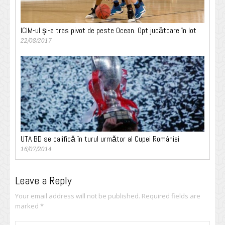
ICIM-ul şi-a tras pivot de peste Ocean. Opt jucătoare în lot
22/08/2017
UTA BD se califică în turul următor al Cupei României
16/07/2014
Leave a Reply
Your email address will not be published.
Required fields are
marked
*