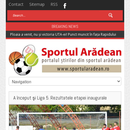
Contact
Sitemap
RSS
BREAKING NEWS
Ploaia a venit, nu și victoria UTA-ei! Punct muncit în fața Rapidului
A început şi Liga 5. Rezultatele etapei inaugurale