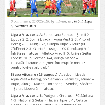
0 comments
, 21/08/2018, by
admin
, in
Fotbal
,
Liga
5
,
Ultimele stiri
Liga a V-a, seria A:
Semlecana Semlac – Șoimii 2
Lipova 2-2, Șoimii Livada – Aqua Vest 2-3, Viitorul
Pereg – CS Aluniș 0-2, Olimpia Bujac – Mureșul
Zădăreni 2-3, Gloria Secusigiu – CS Dorobanți 9-2,
Înfrățirea Iratoșu – Atletico Arad 9-0, Unirea Șeitin –
Forest Oil Sp German 4-4, Voința Macea –
Luceafărul Munar 2-3 (meci întrerupt în min. 45
pentru lovirea arbitrului).
Etapa viitoare (26 august):
Atletico – Livada,
Aqua Vest – Pereg, Sp German – Secusigiu, Munar –
Bujac, Aluniș – Macea, Dorobanți – Semlac, Zădăreni
– Șeitin, Lipova 2 – Iratoșu.
Liga a V-a, seria B:
Podgoria Ghioroc – FC Sântana
1-3, Național 2 Sebiș – Flacăra Țipar 5-1, Cetate
Dezna – FC Zimandu Nou 1-1, Podgoria Șiria –