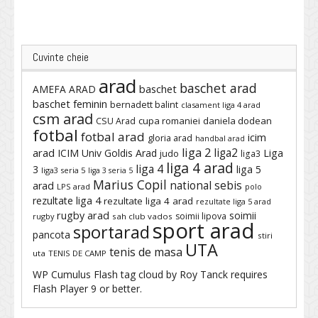
Cuvinte cheie
arad
baschet arad
baschet
AMEFA ARAD
baschet feminin
bernadett balint
clasament liga 4 arad
csm arad
cupa romaniei
daniela dodean
CSU Arad
fotbal
fotbal arad
icim
gloria arad
handbal arad
liga 2
liga2
arad
ICIM Univ Goldis Arad
Liga
judo
liga3
liga 4 arad
liga 4
3
liga 5
liga3 seria 5
liga 3 seria 5
Marius Copil
national sebis
arad
LPS arad
polo
rezultate liga 4
rezultate liga 4 arad
rezultate liga 5 arad
rugby arad
soimii
soimii lipova
rugby
sah club vados
sport arad
sportarad
pancota
stiri
UTA
tenis de masa
uta
TENIS DE CAMP
WP Cumulus Flash tag cloud by
Roy Tanck
requires
Flash Player
9 or better.