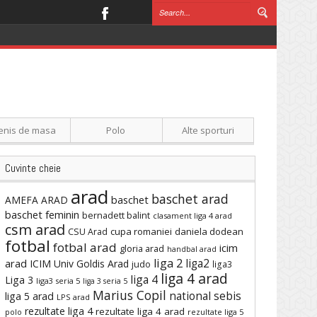
enis de masa
Polo
Alte sporturi
Cuvinte cheie
arad
baschet arad
baschet
AMEFA ARAD
baschet feminin
bernadett balint
clasament liga 4 arad
csm arad
cupa romaniei
daniela dodean
CSU Arad
fotbal
fotbal arad
icim
gloria arad
handbal arad
liga 2
liga2
arad
ICIM Univ Goldis Arad
judo
liga3
liga 4 arad
liga 4
Liga 3
liga3 seria 5
liga 3 seria 5
Marius Copil
national sebis
liga 5 arad
LPS arad
rezultate liga 4
rezultate liga 4 arad
polo
rezultate liga 5