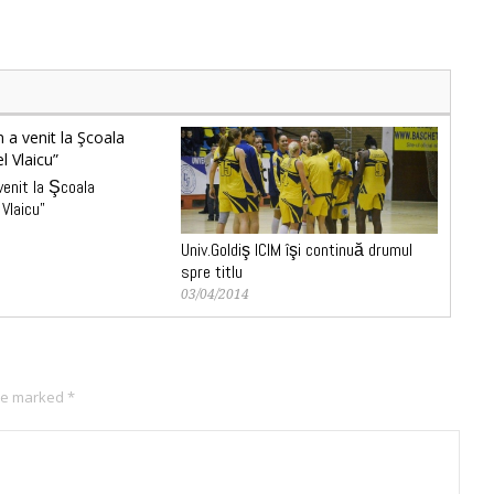
enit la Şcoala
 Vlaicu”
Univ.Goldiş ICIM îşi continuă drumul
spre titlu
03/04/2014
are marked
*