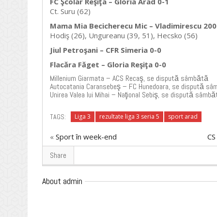
FC Şcolar Reşiţa – Gloria Arad 0-1
Ct. Suru (62)
Mama Mia Becicherecu Mic – Vladimirescu 200
Hodiş (26), Ungureanu (39, 51), Hecsko (56)
Jiul Petroşani – CFR Simeria 0-0
Flacăra Făget – Gloria Reşiţa 0-0
Millenium Giarmata – ACS Recaş, se dispută sâmbătă
Autocatania Caransebeş – FC Hunedoara, se dispută s
Unirea Valea lui Mihai – Naţional Sebiş, se dispută sâmbă
TAGS:
Liga 3
rezultate liga 3 seria 5
sport arad
«
Sport în week-end
CS
Share
About admin