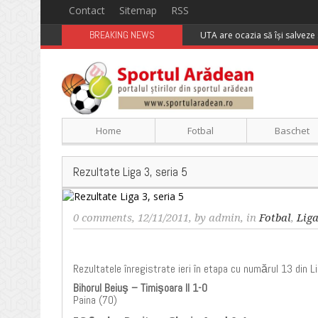
Contact
Sitemap
RSS
BREAKING NEWS
UTA are ocazia să își salveze 
Home
Fotbal
Baschet
Rezultate Liga 3, seria 5
0 comments
, 12/11/2011, by
admin
, in
Fotbal
,
Lig
Rezultatele înregistrate ieri în etapa cu numărul 13 din L
Bihorul Beiuş – Timişoara II 1-0
Paina (70)