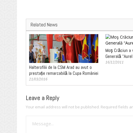
Related News
Moş Crăciun a v
Generală “Aurel
16/12/2011
Halterofilii de la CSM Arad au avut o
prestație remarcabilă la Cupa României
21/03/2016
Leave a Reply
Your email address will not be published.
Required fields 