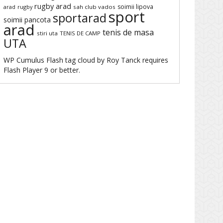
rugby arad
soimii lipova
arad
rugby
sah club vados
sport
sportarad
soimii pancota
arad
tenis de masa
stiri uta
TENIS DE CAMP
UTA
WP Cumulus Flash tag cloud by
Roy Tanck
requires
Flash Player
9 or better.