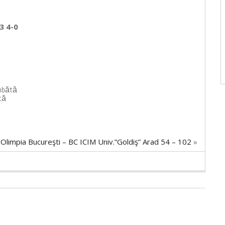
3 4-0
âmbătă
tă
 Olimpia Bucureşti – BC ICIM Univ.”Goldiş” Arad 54 – 102
»