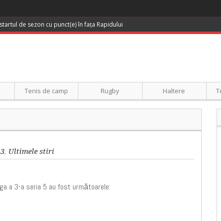
startul de sezon cu punct(e) în fața Rapidului
Tenis de camp
Rugby
Haltere
T
a3
,
Ultimele stiri
iga a 3-a seria 5 au fost următoarele: