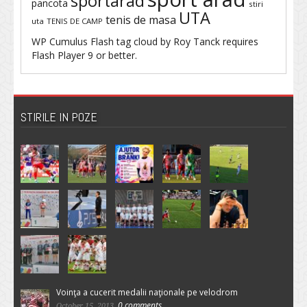
sportarad
pancota
stiri
UTA
tenis de masa
uta
TENIS DE CAMP
WP Cumulus Flash tag cloud by
Roy Tanck
requires
Flash Player
9 or better.
STIRILE IN POZE
Voinţa a cucerit medalii naţionale pe velodrom
0 comments
October 15, 2013,