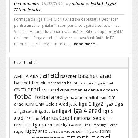
0 comments
, 15/02/2012, by
admin
in
Fotbal
,
Liga3
,
Ultimele stiri
Formaţia de liga a III-a Gloria Arad s-a deplasat la Debrecen
pentru un „triunghiular” în compania colegei de serie, Unirea
Valea lui Mihai şi divizionara secundă, FC Bihor.Trupa pregătită
de Leontin Pinţa a trebuit să se recunoască înfrântă de FC
Bihor cu scorul de 2-1. În cel de-...
Read more...
Cuvinte cheie
arad
baschet arad
baschet
AMEFA ARAD
baschet feminin
bernadett balint
clasament liga 4 arad
csm arad
cupa romaniei
daniela dodean
CSU Arad
fotbal
fotbal arad
icim
gloria arad
handbal arad
liga 2
liga2
arad
ICIM Univ Goldis Arad
Liga
judo
liga3
liga 4 arad
liga 4
3
liga 5
liga3 seria 5
liga 3 seria 5
Marius Copil
national sebis
arad
LPS arad
polo
rezultate liga 4
rezultate liga 4 arad
rezultate liga 5 arad
rugby arad
soimii
soimii lipova
rugby
sah club vados
sport arad