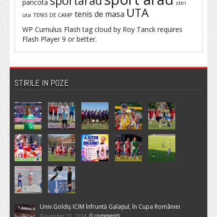
sportarad
pancota
stiri
UTA
tenis de masa
uta
TENIS DE CAMP
WP Cumulus Flash tag cloud by
Roy Tanck
requires
Flash Player
9 or better.
STIRILE IN POZE
Univ.Goldiş ICIM înfruntă Galaţiul, în Cupa României
0 comments
November 25, 2014,