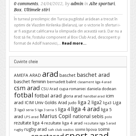
0 comments
, 24/04/2012, by
admin
in
Alte sporturi
,
Box
,
Ultimele stiri
În turneul preolimpic din Turcia pugilistul arădean a trecut în
optimi de Vlazdim Kirilenka (Belarus), iar o victorie în sferturi i-
ar fi asigurat calificarea la olimpiada din această vară. Dar nu a
fost să fie, fostului component al Box Club Arad, descoperit şi
format de Adolf Ivanovici,...
Read more...
Cuvinte cheie
arad
baschet arad
baschet
AMEFA ARAD
baschet feminin
bernadett balint
clasament liga 4 arad
csm arad
cupa romaniei
daniela dodean
CSU Arad
fotbal
fotbal arad
icim
gloria arad
handbal arad
liga 2
liga2
arad
ICIM Univ Goldis Arad
Liga
judo
liga3
liga 4 arad
liga 4
3
liga 5
liga3 seria 5
liga 3 seria 5
Marius Copil
national sebis
arad
LPS arad
polo
rezultate liga 4
rezultate liga 4 arad
rezultate liga 5 arad
rugby arad
soimii
soimii lipova
rugby
sah club vados
sport arad