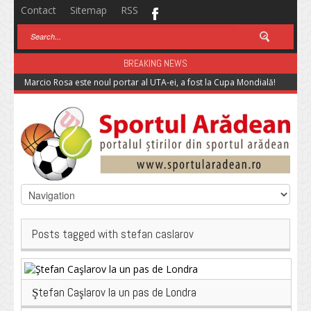
Contact
Sitemap
RSS
BREAKING NEWS
Marcio Rosa este noul portar al UTA-ei, a fost la Cupa Mondială!
Posts tagged with stefan caslarov
Ştefan Caşlarov la un pas de Londra