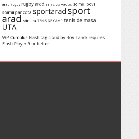
rugby arad
soimii lipova
arad
rugby
sah club vados
sport
sportarad
soimii pancota
arad
tenis de masa
stiri uta
TENIS DE CAMP
UTA
WP Cumulus Flash tag cloud by
Roy Tanck
requires
Flash Player
9 or better.