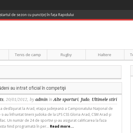
startul de sezon cu punct(e) în fața Rapidului
Tenis de camp
Rugby
Haltere
T
deni au intrat oficial în competiţii
ts
, 20/01/2012, by
admin
in
Alte sporturi
,
Judo
,
Ultimele stiri
 desfăşurat la Arad, etapa judeţeană a Campionatului Naţional de
 s-au înfruntat tinerii judoka de la LPS CSS Gloria Arad, CSM Arad şi
lac. Un număr de 24 de sportivi şi-au asigurat calificarea la faza
sta fiind programată în per...
Read more...