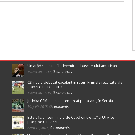
Un arădean, stea în devenire a baschetului american
0 comments
March 29, 2017,
CS Ineu a debutat excelent în retur. Primele rezultate ale
etapei din Liga a III-a
0 comments
March 06, 2015,
Judoka CSM-ului s-au remarcat pe tatami, în Serbia
0 comments
May 09, 2018,
Este oficial: semifinala de Cupă dintre „U” și UTA se
joacă pe Cluj Arena
0 comments
April 19, 2023,