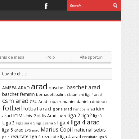
enis de masa
Polo
Alte sporturi
Cuvinte cheie
arad
baschet arad
baschet
AMEFA ARAD
baschet feminin
bernadett balint
clasament liga 4 arad
csm arad
cupa romaniei
daniela dodean
CSU Arad
fotbal
fotbal arad
icim
gloria arad
handbal arad
liga 2
liga2
arad
ICIM Univ Goldis Arad
judo
liga3
liga 4 arad
liga 4
Liga 3
liga3 seria 5
liga 3 seria 5
Marius Copil
national sebis
liga 5 arad
LPS arad
rezultate liga 4
rezultate liga 4 arad
polo
rezultate liga 5