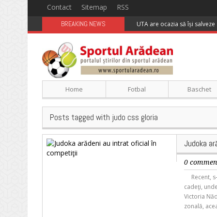
Contact
Sitemap
RSS
BREAKING NEWS
UTA are ocazia să își salveze 
Home
Fotbal
Baschet
Posts tagged with judo css gloria
Judoka ară
0 commen
Recent, s-a
cadeţi, unde
Victoria Năd
zonală, acea